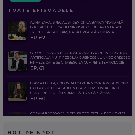
TOATE EPISOADELE
ALINA SAVA, SPECIALIST SENIOR LA BANCA MONDIALĂ:
BUCUREȘTIUL E CA HELSINKI! PE CEI DEZAVANTAJAȚI
TREBUIE SĂ-I AJUTĂM, CA SĂ CREASCĂ ROMÂNIA
EP. 62
GEORGE PANAINTE, ALTAMIRA SOFTWARE: INTELIGENȚA
ARTIFICIALĂ NU ÎȚI REZOLVĂ BUSINESS-UL! UNDE GREȘESC
FIRMELE CARE SE GRĂBESC SĂ CUMPERE TEHNOLOGIE
EP. 61
FLAVIA HUSAR, COFONDATOARE INNOVATION LABS: CUM
FACI PASUL DE LA STUDENT LA VIITOR FONDATOR DE
START-UP TECH, ÎN NUMAI CÂTEVA SĂPTĂMÂNI
EP. 60
COSMIN BOȚOROGA, DATA SWEEP: EȘTI LA FACULTATE?
CE SĂ FOLOSEȘTI, CÂND ÎȚI TREBUIE CEVA MAI PRECIS CA
CHATGPT
EP. 59
HOT PE SPOT