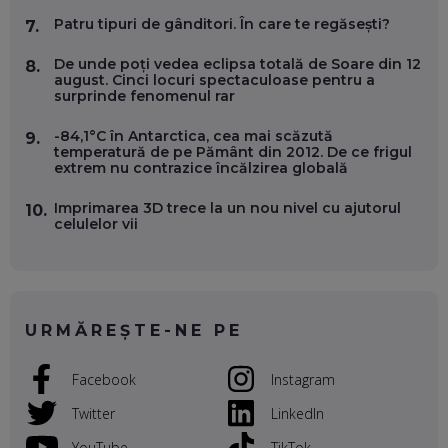
WASHINGTON, OCHELARI INTELIGENȚI ȘI FERME
VERTICALE FĂRĂ PĂMÂNT
Patru tipuri de gânditori. În care te regăsești?
7.
EP. 54
De unde poți vedea eclipsa totală de Soare din 12
8.
august. Cinci locuri spectaculoase pentru a
VALENTIN VANCEA, CEO AL PATRIA BANK: AUTOMATIZĂM
surprinde fenomenul rar
PROCESE, DAR CE FACEM CÂND PICĂ BAZA DE DATE, LA
INSTITUȚIILE STATULUI?
-84,1°C în Antarctica, cea mai scăzută
9.
EP. 53
temperatură de pe Pământ din 2012. De ce frigul
extrem nu contrazice încălzirea globală
VOICU OPREAN (AROBS): CUM CONSTRUIEȘTI O COMPANIE
GLOBALĂ, FĂRĂ SĂ PIERZI LEGĂTURA CU COMUNITATEA
Imprimarea 3D trece la un nou nivel cu ajutorul
10.
TA LOCALĂ - ȘI CE SĂ DAI ÎNAPOI
celulelor vii
EP. 52
ROBERT GRAUR, FOMO: SPEAKERUL PE SCENĂ, INVITATUL
ÎN SALĂ, DAR ÎNVĂȚĂM UNII DE LA CEILALȚI. VIN JASON
DERULO, STEVEN BARTLETT ȘI ALȚI PESTE 60 DE
URMĂREȘTE-NE PE
ANTREPRENORI
EP. 51
Facebook
Instagram
RADU MOȚOC, TECHSOUP: O TREIME DINTRE
PARTICIPANȚII LA DEZBATERILE DE PE REȚELE SOCIALE
Twitter
LinkedIn
ȚIPĂ, CU FEȚELE ACOPERITE. CUM ÎNVĂȚĂM SĂ DISCUTĂM
ȘI SĂ DECIDEM
YouTube
TikTok