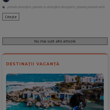
planete atmosfera
,
planete cu atmosfera descoperiri
,
planete pamant vechi
Citește
Nu mai sunt alte articole
DESTINAȚII VACANȚĂ