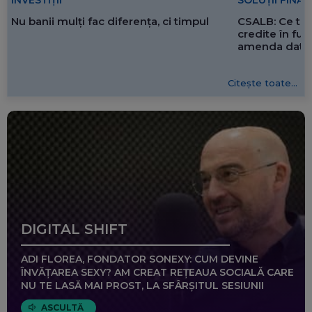
SOLUȚII FINA
INVESTIȚII
CSALB: Ce tre
Nu banii mulți fac diferența, ci timpul
credite în f
amenda dată 
Citește toate...
DIGITAL SHIFT
ADI FLOREA, FONDATOR SONEXY: CUM DEVINE
ÎNVĂȚAREA SEXY? AM CREAT REȚEAUA SOCIALĂ CARE
NU TE LASĂ MAI PROST, LA SFÂRȘITUL SESIUNII
ASCULTĂ