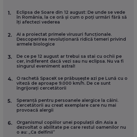
MARIO GHENEA, COFONDATOR WORKFLOW TIME: CUM
Eclipsa de Soare din 12 august: De unde se vede
1.
FOLOSEȘTI TEHNOLOGIA CA SĂ FII MAI BUN LA JOB. ȘI CUM
în România, la ce oră și cum o poți urmări fără să
SE VA SCHIMBA MUNCA, ÎN URMĂTORII ANI
îți afectezi vederea
EP. 58
AI a proiectat primele virusuri funcționale.
2.
Descoperirea revoluționară ridică temeri privind
MARIUS PAȘCULEA, COFONDATOR AL KULTH: CUM
armele biologice
FOLOSEȘTI TEHNOLOGIA CA SĂ ÎȚI DESCHIZI DRUMUL
CĂTRE ARTĂ, LA NIVEL GLOBAL
EP. 57
De ce pe 12 august ar trebui sa stai cu ochii pe
3.
cer, indiferent dacă vezi sau nu eclipsa. Nu va fi
singurul eveniment astral!
ANDREI AVĂDANEI, BIT SENTINEL: CUM ÎȚI PROTEJEZI
EFICIENT VIAȚA ONLINE. ȘI CARE SUNT PRIMII PAȘI ÎNTR-O
O rachetă SpaceX se prăbușește azi pe Lună cu o
4.
CARIERĂ DE „HACKER CU PERMIS”
viteză de aproape 9.000 km/h. De ce sunt
EP. 56
îngrijorați cercetătorii
Speranță pentru persoanele alergice la câini.
5.
DOINA VÎLCEANU, CONTENTSPEED: VREI SUCCES ONLINE?
Cercetătorii au creat exemplare care nu mai
ÎNVAȚĂ AEO ȘI GEO!
provoacă alergii
EP. 55
Organismul copiilor unei populații din Asia a
6.
dezvoltat o abilitate pe care restul oamenilor nu
o au: „Ca delfinii”
OLIVIU MATEI, HOLISUN: SOFTWARE DE LA CLUJ PENTRU