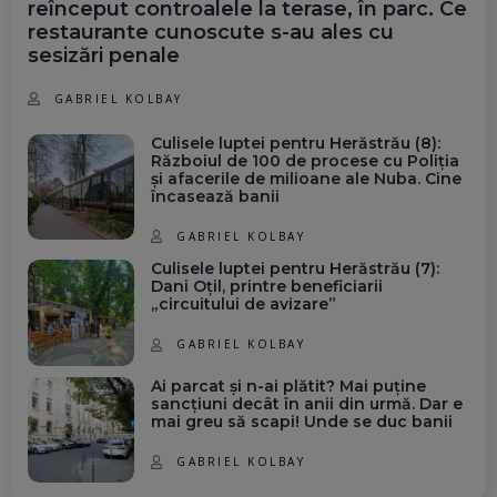
reînceput controalele la terase, în parc. Ce
restaurante cunoscute s-au ales cu
sesizări penale
GABRIEL KOLBAY
Culisele luptei pentru Herăstrău (8):
Războiul de 100 de procese cu Poliția
și afacerile de milioane ale Nuba. Cine
încasează banii
GABRIEL KOLBAY
Culisele luptei pentru Herăstrău (7):
Dani Oțil, printre beneficiarii
„circuitului de avizare”
GABRIEL KOLBAY
Ai parcat și n-ai plătit? Mai puține
sancțiuni decât în anii din urmă. Dar e
mai greu să scapi! Unde se duc banii
GABRIEL KOLBAY