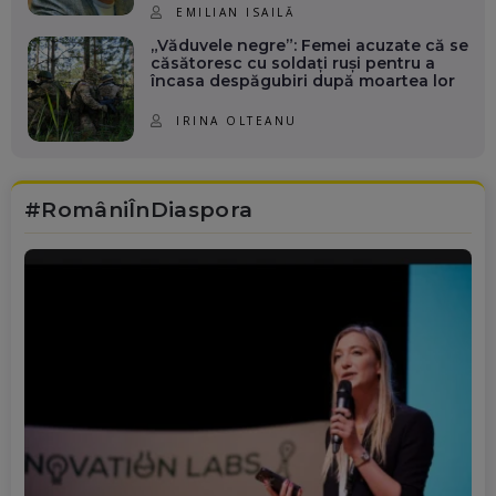
EMILIAN ISAILĂ
„Văduvele negre”: Femei acuzate că se
căsătoresc cu soldați ruși pentru a
încasa despăgubiri după moartea lor
IRINA OLTEANU
#RomâniÎnDiaspora