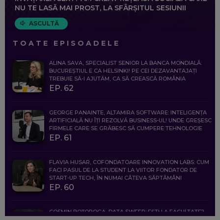
NU TE LASĂ MAI PROST, LA SFÂRȘITUL SESIUNII
ASCULTĂ
TOATE EPISOADELE
ALINA SAVA, SPECIALIST SENIOR LA BANCA MONDIALĂ:
BUCUREȘTIUL E CA HELSINKI! PE CEI DEZAVANTAJAȚI
TREBUIE SĂ-I AJUTĂM, CA SĂ CREASCĂ ROMÂNIA
EP. 62
GEORGE PANAINTE, ALTAMIRA SOFTWARE: INTELIGENȚA
ARTIFICIALĂ NU ÎȚI REZOLVĂ BUSINESS-UL! UNDE GREȘESC
FIRMELE CARE SE GRĂBESC SĂ CUMPERE TEHNOLOGIE
EP. 61
FLAVIA HUSAR, COFONDATOARE INNOVATION LABS: CUM
FACI PASUL DE LA STUDENT LA VIITOR FONDATOR DE
START-UP TECH, ÎN NUMAI CÂTEVA SĂPTĂMÂNI
EP. 60
COSMIN BOȚOROGA, DATA SWEEP: EȘTI LA FACULTATE?
CE SĂ FOLOSEȘTI, CÂND ÎȚI TREBUIE CEVA MAI PRECIS CA