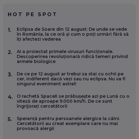
CHATGPT
EP. 59
HOT PE SPOT
MARIO GHENEA, COFONDATOR WORKFLOW TIME: CUM
Eclipsa de Soare din 12 august: De unde se vede
1.
FOLOSEȘTI TEHNOLOGIA CA SĂ FII MAI BUN LA JOB. ȘI CUM
în România, la ce oră și cum o poți urmări fără să
SE VA SCHIMBA MUNCA, ÎN URMĂTORII ANI
îți afectezi vederea
EP. 58
AI a proiectat primele virusuri funcționale.
2.
Descoperirea revoluționară ridică temeri privind
MARIUS PAȘCULEA, COFONDATOR AL KULTH: CUM
armele biologice
FOLOSEȘTI TEHNOLOGIA CA SĂ ÎȚI DESCHIZI DRUMUL
CĂTRE ARTĂ, LA NIVEL GLOBAL
EP. 57
De ce pe 12 august ar trebui sa stai cu ochii pe
3.
cer, indiferent dacă vezi sau nu eclipsa. Nu va fi
singurul eveniment astral!
ANDREI AVĂDANEI, BIT SENTINEL: CUM ÎȚI PROTEJEZI
EFICIENT VIAȚA ONLINE. ȘI CARE SUNT PRIMII PAȘI ÎNTR-O
O rachetă SpaceX se prăbușește azi pe Lună cu o
4.
CARIERĂ DE „HACKER CU PERMIS”
viteză de aproape 9.000 km/h. De ce sunt
EP. 56
îngrijorați cercetătorii
Speranță pentru persoanele alergice la câini.
5.
DOINA VÎLCEANU, CONTENTSPEED: VREI SUCCES ONLINE?
Cercetătorii au creat exemplare care nu mai
ÎNVAȚĂ AEO ȘI GEO!
provoacă alergii
EP. 55