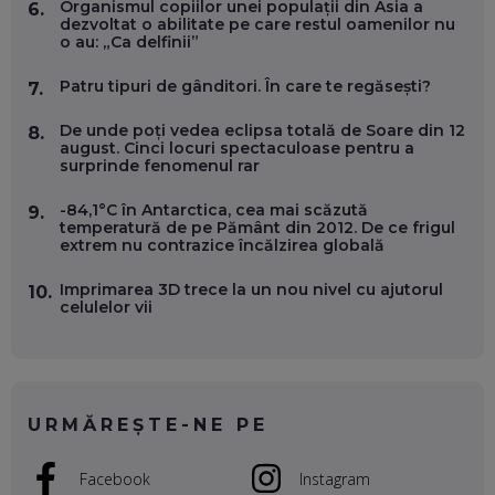
Organismul copiilor unei populații din Asia a
6.
dezvoltat o abilitate pe care restul oamenilor nu
o au: „Ca delfinii”
OLIVIU MATEI, HOLISUN: SOFTWARE DE LA CLUJ PENTRU
WASHINGTON, OCHELARI INTELIGENȚI ȘI FERME
VERTICALE FĂRĂ PĂMÂNT
Patru tipuri de gânditori. În care te regăsești?
7.
EP. 54
De unde poți vedea eclipsa totală de Soare din 12
8.
august. Cinci locuri spectaculoase pentru a
VALENTIN VANCEA, CEO AL PATRIA BANK: AUTOMATIZĂM
surprinde fenomenul rar
PROCESE, DAR CE FACEM CÂND PICĂ BAZA DE DATE, LA
INSTITUȚIILE STATULUI?
-84,1°C în Antarctica, cea mai scăzută
9.
EP. 53
temperatură de pe Pământ din 2012. De ce frigul
extrem nu contrazice încălzirea globală
VOICU OPREAN (AROBS): CUM CONSTRUIEȘTI O COMPANIE
GLOBALĂ, FĂRĂ SĂ PIERZI LEGĂTURA CU COMUNITATEA
Imprimarea 3D trece la un nou nivel cu ajutorul
10.
TA LOCALĂ - ȘI CE SĂ DAI ÎNAPOI
celulelor vii
EP. 52
ROBERT GRAUR, FOMO: SPEAKERUL PE SCENĂ, INVITATUL
ÎN SALĂ, DAR ÎNVĂȚĂM UNII DE LA CEILALȚI. VIN JASON
DERULO, STEVEN BARTLETT ȘI ALȚI PESTE 60 DE
URMĂREȘTE-NE PE
ANTREPRENORI
EP. 51
Facebook
Instagram
RADU MOȚOC, TECHSOUP: O TREIME DINTRE