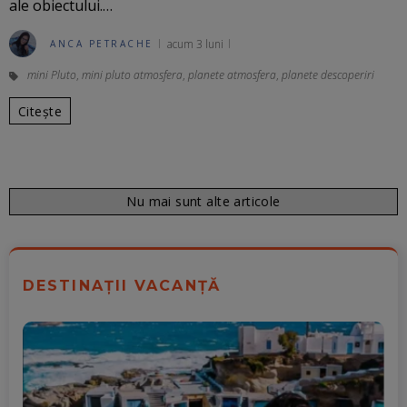
ale obiectului.…
acum 3 luni
ANCA PETRACHE
mini Pluto
,
mini pluto atmosfera
,
planete atmosfera
,
planete descoperiri
Citește
Nu mai sunt alte articole
DESTINAȚII VACANȚĂ