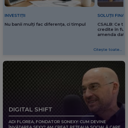
SOLUȚII FINA
INVESTIȚII
CSALB: Ce tre
Nu banii mulți fac diferența, ci timpul
credite în f
amenda dată 
Citește toate...
DIGITAL SHIFT
ADI FLOREA, FONDATOR SONEXY: CUM DEVINE
ÎNVĂȚAREA SEXY? AM CREAT REȚEAUA SOCIALĂ CARE