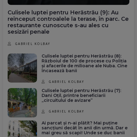
Culisele luptei pentru Herăstrău (9): Au
reînceput controalele la terase, în parc. Ce
restaurante cunoscute s-au ales cu
sesizări penale
GABRIEL KOLBAY
Culisele luptei pentru Herăstrău (8):
Războiul de 100 de procese cu Poliția
și afacerile de milioane ale Nuba. Cine
încasează banii
GABRIEL KOLBAY
Culisele luptei pentru Herăstrău (7):
Dani Oțil, printre beneficiarii
„circuitului de avizare”
GABRIEL KOLBAY
Ai parcat și n-ai plătit? Mai puține
sancțiuni decât în anii din urmă. Dar e
mai greu să scapi! Unde se duc banii