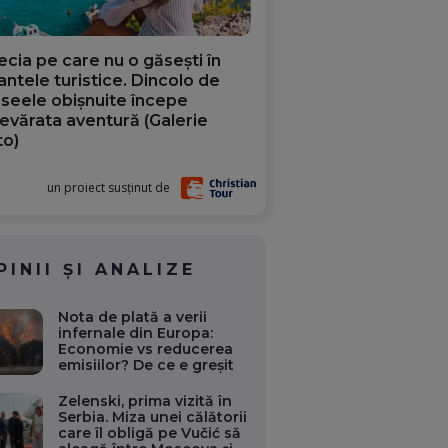
ecia pe care nu o găsești în
iantele turistice. Dincolo de
aseele obișnuite începe
evărata aventură (Galerie
to)
un proiect susținut de
PINII ȘI ANALIZE
Nota de plată a verii
infernale din Europa:
Economie vs reducerea
emisiilor? De ce e greșit
Zelenski, prima vizită în
Serbia. Miza unei călătorii
care îl obligă pe Vučić să