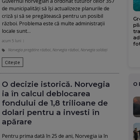
Guvernul norvegian a ordonat tuturor celor 357
de municipalități să își actualizeze planurile de
criză și să se pregătească pentru un posibil
Gr
război. Problema este că multe administrații
pl
locale sunt…
tr
ad
acum 5 luni
fo
Norvegia pregătire război
,
Norvegia război
,
Norvegia soldaţi
Citește
O decizie istorică. Norvegia
O
ia în calcul deblocarea
fondului de 1,8 trilioane de
dolari pentru a investi în
apărare
Pentru prima dată în 25 de ani, Norvegia ia în