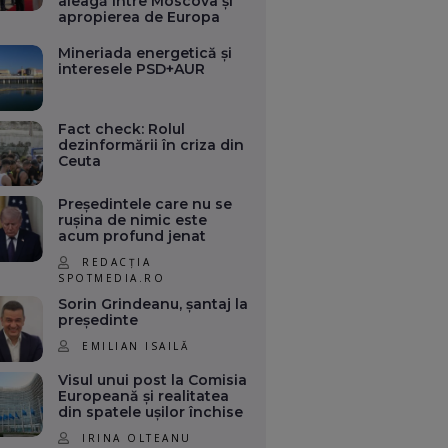
aleagă între Moscova și
apropierea de Europa
Mineriada energetică și
interesele PSD+AUR
Fact check: Rolul
dezinformării în criza din
Ceuta
Președintele care nu se
rușina de nimic este
acum profund jenat
REDACȚIA
SPOTMEDIA.RO
Sorin Grindeanu, șantaj la
președinte
EMILIAN ISAILĂ
Visul unui post la Comisia
Europeană și realitatea
din spatele ușilor închise
IRINA OLTEANU