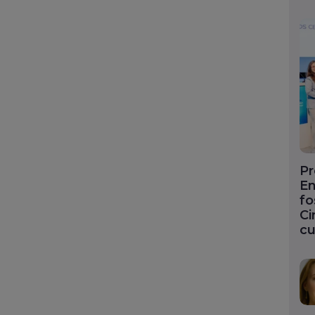
Pr
En
fo
Ci
cu