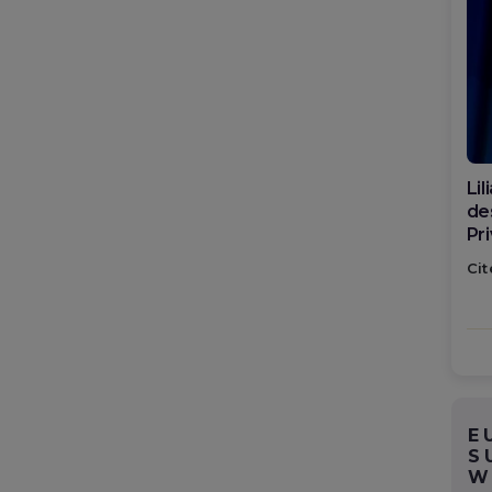
Di
ca
po
Cit
E
S
W