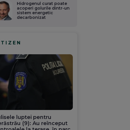
Hidrogenul curat poate
acoperi golurile dintr-un
sistem energetic
decarbonizat
ITIZEN
lisele luptei pentru
răstrău (9): Au reînceput
ntroalele la terase, în parc.