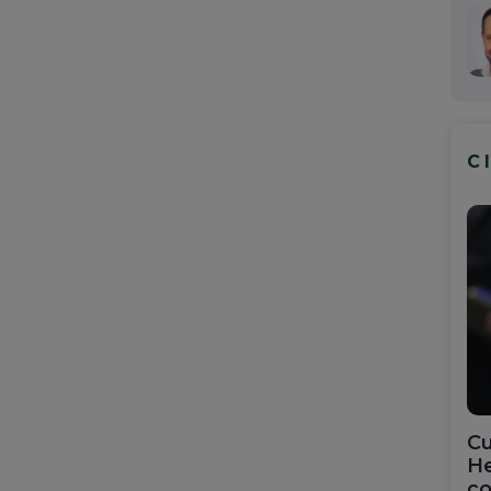
C
Cu
He
co