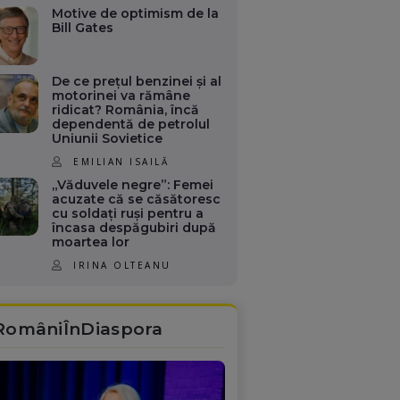
Motive de optimism de la
Bill Gates
De ce prețul benzinei și al
motorinei va rămâne
ridicat? România, încă
dependentă de petrolul
Uniunii Sovietice
EMILIAN ISAILĂ
„Văduvele negre”: Femei
acuzate că se căsătoresc
cu soldați ruși pentru a
încasa despăgubiri după
moartea lor
IRINA OLTEANU
RomâniÎnDiaspora