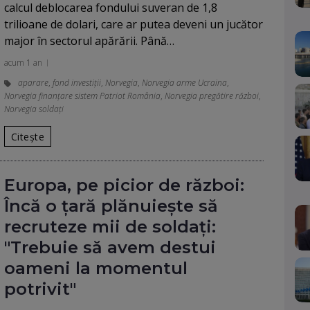
calcul deblocarea fondului suveran de 1,8
trilioane de dolari, care ar putea deveni un jucător
major în sectorul apărării. Până…
acum 1 an
aparare
,
fond investiții
,
Norvegia
,
Norvegia arme Ucraina
,
Norvegia finanțare sistem Patriot România
,
Norvegia pregătire război
,
Norvegia soldaţi
Citește
Europa, pe picior de război:
Încă o țară plănuiește să
recruteze mii de soldați:
"Trebuie să avem destui
oameni la momentul
potrivit"