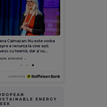
ana Olar, românca de la Google
re demonstrează că diaspora
ate schimba România
ește articolul
powered by
UROPEAN
USTAINABLE ENERGY
EEK