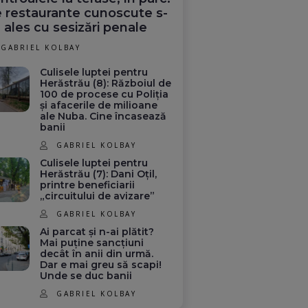
 restaurante cunoscute s-
 ales cu sesizări penale
GABRIEL KOLBAY
Culisele luptei pentru
Herăstrău (8): Războiul de
100 de procese cu Poliția
și afacerile de milioane
ale Nuba. Cine încasează
banii
GABRIEL KOLBAY
Culisele luptei pentru
Herăstrău (7): Dani Oțil,
printre beneficiarii
„circuitului de avizare”
GABRIEL KOLBAY
Ai parcat și n-ai plătit?
Mai puține sancțiuni
decât în anii din urmă.
Dar e mai greu să scapi!
Unde se duc banii
GABRIEL KOLBAY