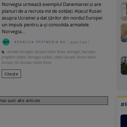
Norvegia urmează exemplul Danemarcei şi are
planuri de a recruta mii de soldați. Atacul Rusiei
asupra Ucrainei a dat țărilor din nordul Europei
un impuls pentru a-și consolida armatele.
Norvegia…
acum 2 ani
REDACȚIA SPOTMEDIA.RO
armată Norvegia
,
Europa război Rusia
,
Norvegia
,
Norvegia
pregătire război
,
Norvegia soldaţi
,
război Europa
,
Rusia război
Europa
,
tări Europa război Rusia
Citește
ai sunt alte articole
#