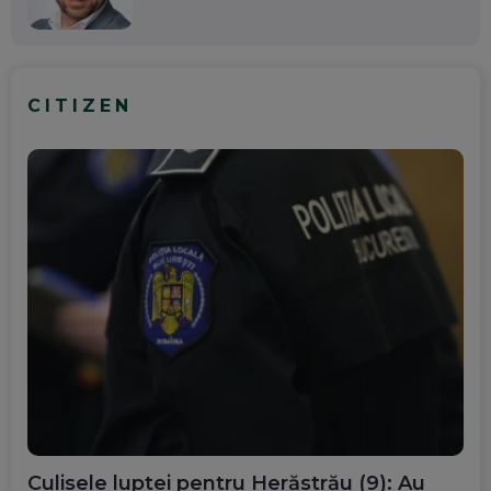
CITIZEN
Culisele luptei pentru Herăstrău (9): Au