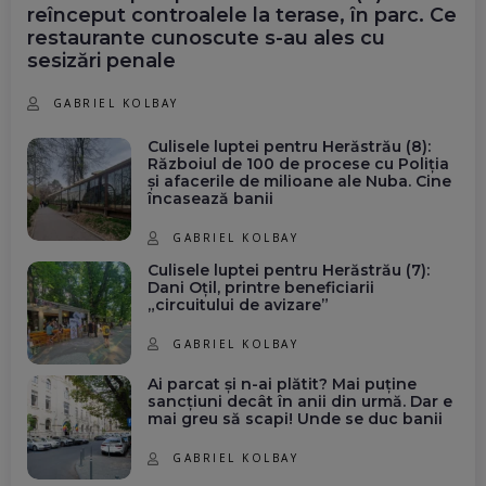
reînceput controalele la terase, în parc. Ce
restaurante cunoscute s-au ales cu
sesizări penale
GABRIEL KOLBAY
Culisele luptei pentru Herăstrău (8):
Războiul de 100 de procese cu Poliția
și afacerile de milioane ale Nuba. Cine
încasează banii
GABRIEL KOLBAY
Culisele luptei pentru Herăstrău (7):
Dani Oțil, printre beneficiarii
„circuitului de avizare”
GABRIEL KOLBAY
Ai parcat și n-ai plătit? Mai puține
sancțiuni decât în anii din urmă. Dar e
mai greu să scapi! Unde se duc banii
GABRIEL KOLBAY