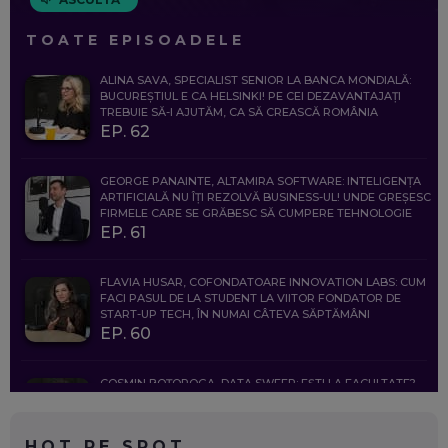
TOATE EPISOADELE
ALINA SAVA, SPECIALIST SENIOR LA BANCA MONDIALĂ:
BUCUREȘTIUL E CA HELSINKI! PE CEI DEZAVANTAJAȚI
TREBUIE SĂ-I AJUTĂM, CA SĂ CREASCĂ ROMÂNIA
EP. 62
GEORGE PANAINTE, ALTAMIRA SOFTWARE: INTELIGENȚA
ARTIFICIALĂ NU ÎȚI REZOLVĂ BUSINESS-UL! UNDE GREȘESC
FIRMELE CARE SE GRĂBESC SĂ CUMPERE TEHNOLOGIE
EP. 61
FLAVIA HUSAR, COFONDATOARE INNOVATION LABS: CUM
FACI PASUL DE LA STUDENT LA VIITOR FONDATOR DE
START-UP TECH, ÎN NUMAI CÂTEVA SĂPTĂMÂNI
EP. 60
COSMIN BOȚOROGA, DATA SWEEP: EȘTI LA FACULTATE?
CE SĂ FOLOSEȘTI, CÂND ÎȚI TREBUIE CEVA MAI PRECIS CA
CHATGPT
EP. 59
HOT PE SPOT