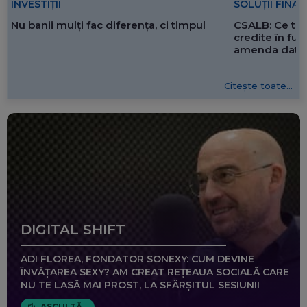
SOLUȚII FINA
INVESTIȚII
CSALB: Ce tre
Nu banii mulți fac diferența, ci timpul
credite în f
amenda dată 
Citește toate...
DIGITAL SHIFT
ADI FLOREA, FONDATOR SONEXY: CUM DEVINE
ÎNVĂȚAREA SEXY? AM CREAT REȚEAUA SOCIALĂ CARE
NU TE LASĂ MAI PROST, LA SFÂRȘITUL SESIUNII
ASCULTĂ