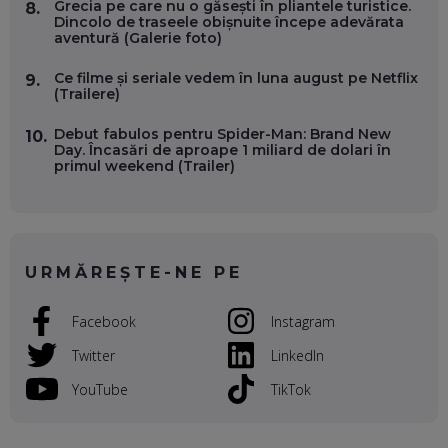
Grecia pe care nu o găsești în pliantele turistice.
8.
WASHINGTON, OCHELARI INTELIGENȚI ȘI FERME
Dincolo de traseele obișnuite începe adevărata
VERTICALE FĂRĂ PĂMÂNT
aventură (Galerie foto)
EP. 54
Ce filme și seriale vedem în luna august pe Netflix
9.
(Trailere)
VALENTIN VANCEA, CEO AL PATRIA BANK: AUTOMATIZĂM
PROCESE, DAR CE FACEM CÂND PICĂ BAZA DE DATE, LA
INSTITUȚIILE STATULUI?
Debut fabulos pentru Spider-Man: Brand New
10.
EP. 53
Day. Încasări de aproape 1 miliard de dolari în
primul weekend (Trailer)
VOICU OPREAN (AROBS): CUM CONSTRUIEȘTI O COMPANIE
GLOBALĂ, FĂRĂ SĂ PIERZI LEGĂTURA CU COMUNITATEA
TA LOCALĂ - ȘI CE SĂ DAI ÎNAPOI
EP. 52
URMĂREȘTE-NE PE
ROBERT GRAUR, FOMO: SPEAKERUL PE SCENĂ, INVITATUL
ÎN SALĂ, DAR ÎNVĂȚĂM UNII DE LA CEILALȚI. VIN JASON
Facebook
Instagram
DERULO, STEVEN BARTLETT ȘI ALȚI PESTE 60 DE
ANTREPRENORI
EP. 51
Twitter
LinkedIn
YouTube
TikTok
RADU MOȚOC, TECHSOUP: O TREIME DINTRE
PARTICIPANȚII LA DEZBATERILE DE PE REȚELE SOCIALE
ȚIPĂ, CU FEȚELE ACOPERITE. CUM ÎNVĂȚĂM SĂ DISCUTĂM
ȘI SĂ DECIDEM