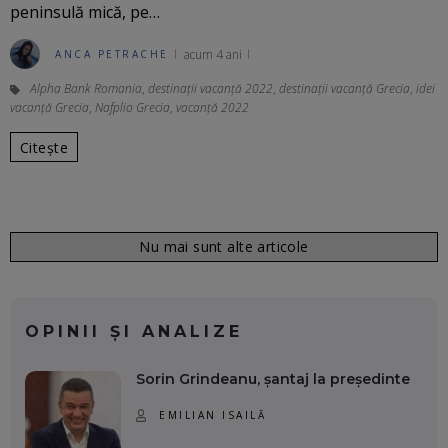
peninsulă mică, pe…
acum 4 ani
ANCA PETRACHE
Alpha Bank Romania
,
destinații vacanță 2022
,
destinații vacanță Grecia
,
idei
vacanță Grecia
,
Nafplio Grecia
,
vacanță 2022
Citește
Nu mai sunt alte articole
OPINII ȘI ANALIZE
Sorin Grindeanu, șantaj la președinte
EMILIAN ISAILĂ