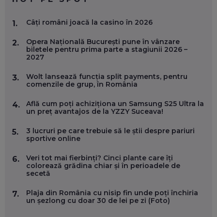
MARIO GHENEA, COFONDATOR WORKFLOW TIME: CUM
Câți români joacă la casino în 2026
1.
FOLOSEȘTI TEHNOLOGIA CA SĂ FII MAI BUN LA JOB. ȘI CUM
SE VA SCHIMBA MUNCA, ÎN URMĂTORII ANI
Opera Națională București pune în vânzare
EP. 58
2.
biletele pentru prima parte a stagiunii 2026 –
2027
MARIUS PAȘCULEA, COFONDATOR AL KULTH: CUM
FOLOSEȘTI TEHNOLOGIA CA SĂ ÎȚI DESCHIZI DRUMUL
Wolt lansează funcția split payments, pentru
3.
CĂTRE ARTĂ, LA NIVEL GLOBAL
comenzile de grup, în România
EP. 57
Află cum poți achiziționa un Samsung S25 Ultra la
4.
un preț avantajos de la YZZY Suceava!
ANDREI AVĂDANEI, BIT SENTINEL: CUM ÎȚI PROTEJEZI
EFICIENT VIAȚA ONLINE. ȘI CARE SUNT PRIMII PAȘI ÎNTR-O
3 lucruri pe care trebuie să le știi despre pariuri
5.
CARIERĂ DE „HACKER CU PERMIS”
sportive online
EP. 56
Veri tot mai fierbinți? Cinci plante care îți
6.
colorează grădina chiar și în perioadele de
DOINA VÎLCEANU, CONTENTSPEED: VREI SUCCES ONLINE?
secetă
ÎNVAȚĂ AEO ȘI GEO!
EP. 55
Plaja din România cu nisip fin unde poți închiria
7.
un șezlong cu doar 30 de lei pe zi (Foto)
OLIVIU MATEI, HOLISUN: SOFTWARE DE LA CLUJ PENTRU