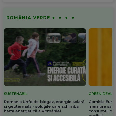
ROMÂNIA VERDE
SUSTENABIL
GREEN DEAL
Romania Unfolds: biogaz, energie solară
Comisia Europ
și geotermală - soluțiile care schimbă
membre să re
harta energetică a României
consumul de 
posibil"