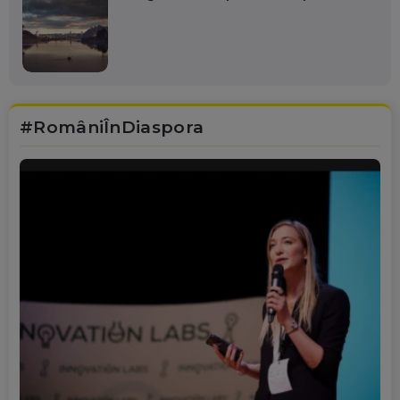
#RomâniÎnDiaspora