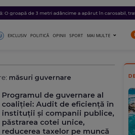
ânia: Transelectrica va putea deconecta marii consumatori
trat azi un nou record absolut de temperatură
n nordul Angliei: O defecțiune electrică provoacă întârzieri
ă: O groapă de 3 metri adâncime a apărut în carosabil, trafi
n Dunăre a fost amânată din nou. Crește riscul pentru C
talele nu vor fi afectate
EXCLUSIV
POLITICĂ
OPINII
SPORT
MAI MULTE
U
D
e:
măsuri guvernare
Programul de guvernare al
coaliției: Audit de eficiență în
instituții și companii publice,
păstrarea cotei unice,
reducerea taxelor pe muncă