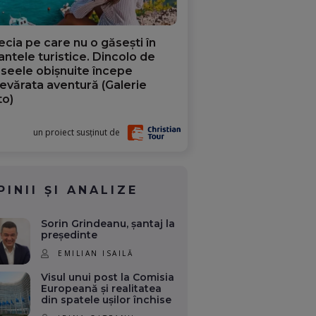
ecia pe care nu o găsești în
iantele turistice. Dincolo de
aseele obișnuite începe
evărata aventură (Galerie
to)
un proiect susținut de
PINII ȘI ANALIZE
Sorin Grindeanu, șantaj la
președinte
EMILIAN ISAILĂ
Visul unui post la Comisia
Europeană și realitatea
din spatele ușilor închise