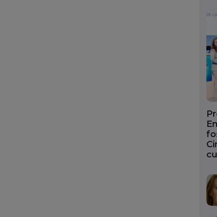
Pr
En
fo
Ci
cu