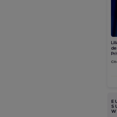
Di
ca
po
Cit
E
S
W