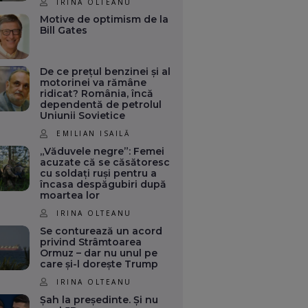
IRINA OLTEANU
Motive de optimism de la
Bill Gates
De ce prețul benzinei și al
motorinei va rămâne
ridicat? România, încă
dependentă de petrolul
Uniunii Sovietice
EMILIAN ISAILĂ
„Văduvele negre”: Femei
acuzate că se căsătoresc
cu soldați ruși pentru a
încasa despăgubiri după
moartea lor
IRINA OLTEANU
Se conturează un acord
privind Strâmtoarea
Ormuz – dar nu unul pe
care și-l dorește Trump
IRINA OLTEANU
Șah la președinte. Și nu