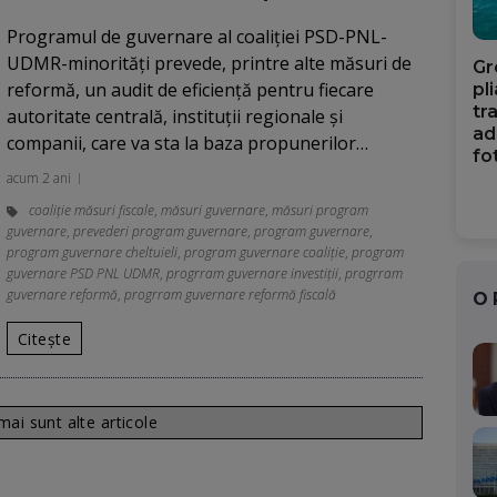
Programul de guvernare al coaliţiei PSD-PNL-
UDMR-minorităţi prevede, printre alte măsuri de
Gr
reformă, un audit de eficienţă pentru fiecare
pl
tr
autoritate centrală, instituţii regionale şi
ad
companii, care va sta la baza propunerilor…
fo
acum 2 ani
coaliție măsuri fiscale
,
măsuri guvernare
,
măsuri program
guvernare
,
prevederi program guvernare
,
program guvernare
,
program guvernare cheltuieli
,
program guvernare coaliție
,
program
guvernare PSD PNL UDMR
,
progrram guvernare investiții
,
progrram
guvernare reformă
,
progrram guvernare reformă fiscală
O
Citește
ai sunt alte articole