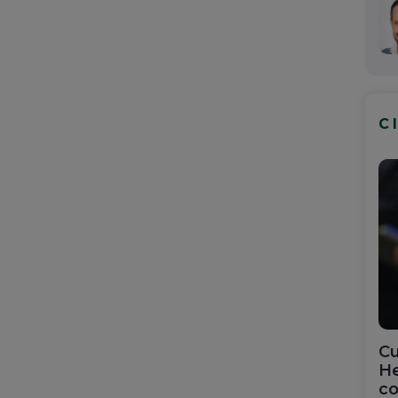
C
Cu
He
co