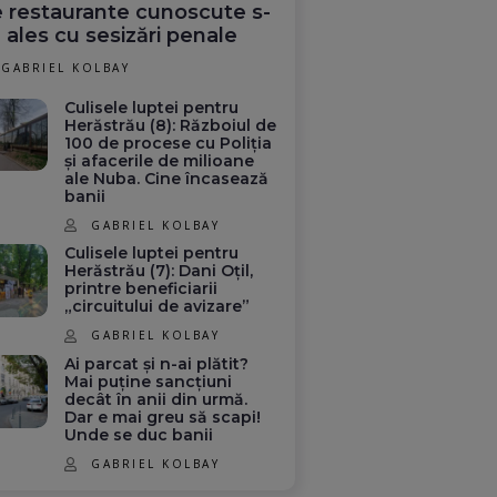
 restaurante cunoscute s-
 ales cu sesizări penale
GABRIEL KOLBAY
Culisele luptei pentru
Herăstrău (8): Războiul de
100 de procese cu Poliția
și afacerile de milioane
ale Nuba. Cine încasează
banii
GABRIEL KOLBAY
Culisele luptei pentru
Herăstrău (7): Dani Oțil,
printre beneficiarii
„circuitului de avizare”
GABRIEL KOLBAY
Ai parcat și n-ai plătit?
Mai puține sancțiuni
decât în anii din urmă.
Dar e mai greu să scapi!
Unde se duc banii
GABRIEL KOLBAY