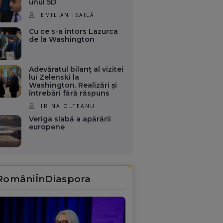
unul 5D
EMILIAN ISAILĂ
Cu ce s-a întors Lazurca
de la Washington
Adevăratul bilanț al vizitei
lui Zelenski la
Washington. Realizări și
întrebări fără răspuns
IRINA OLTEANU
Veriga slabă a apărării
europene
RomâniÎnDiaspora