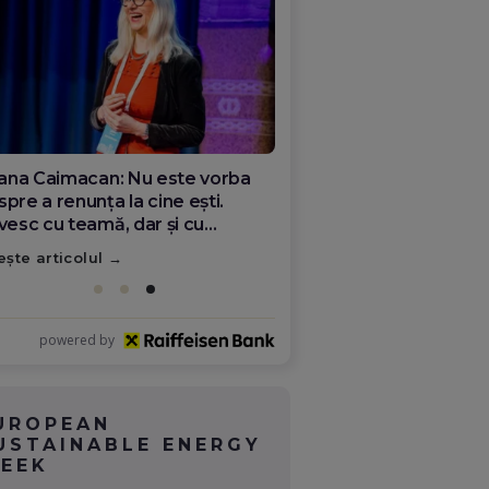
ana Olar, românca de la Google
re demonstrează că diaspora
ate schimba România
ește articolul
powered by
UROPEAN
USTAINABLE ENERGY
EEK