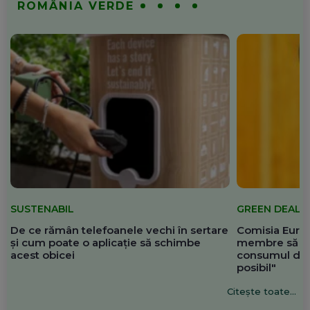
ROMÂNIA VERDE
SUSTENABIL
GREEN DEAL
De ce rămân telefoanele vechi în sertare
Comisia Europ
și cum poate o aplicație să schimbe
membre să re
acest obicei
consumul de 
posibil"
Citește toate...