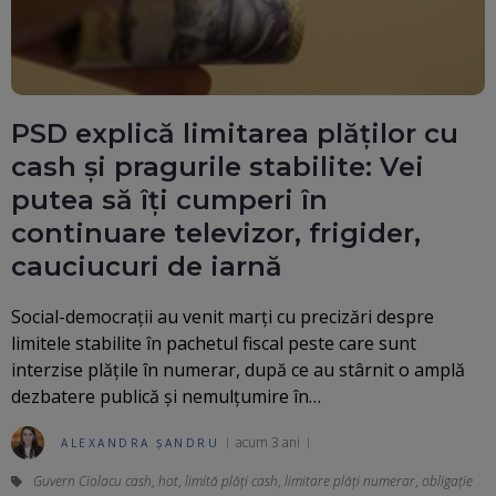
PSD explică limitarea plăților cu
cash și pragurile stabilite: Vei
putea să îți cumperi în
continuare televizor, frigider,
cauciucuri de iarnă
Social-democraţii au venit marți cu precizări despre
limitele stabilite în pachetul fiscal peste care sunt
interzise plățile în numerar, după ce au stârnit o amplă
dezbatere publică și nemulțumire în…
acum 3 ani
ALEXANDRA ȘANDRU
Guvern Ciolacu cash
,
hot
,
limită plăți cash
,
limitare plăți numerar
,
obligație