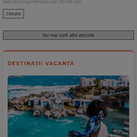
plată card
,
prag limită plată cash
,
PSD PNL cash
Citește
Nu mai sunt alte articole
DESTINAȚII VACANȚĂ