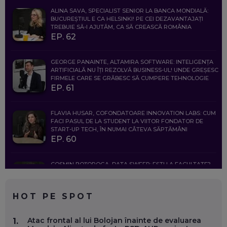
ALINA SAVA, SPECIALIST SENIOR LA BANCA MONDIALĂ:
BUCUREȘTIUL E CA HELSINKI! PE CEI DEZAVANTAJAȚI
TREBUIE SĂ-I AJUTĂM, CA SĂ CREASCĂ ROMÂNIA
EP. 62
GEORGE PANAINTE, ALTAMIRA SOFTWARE: INTELIGENȚA
ARTIFICIALĂ NU ÎȚI REZOLVĂ BUSINESS-UL! UNDE GREȘESC
FIRMELE CARE SE GRĂBESC SĂ CUMPERE TEHNOLOGIE
EP. 61
FLAVIA HUSAR, COFONDATOARE INNOVATION LABS: CUM
FACI PASUL DE LA STUDENT LA VIITOR FONDATOR DE
START-UP TECH, ÎN NUMAI CÂTEVA SĂPTĂMÂNI
EP. 60
COSMIN BOȚOROGA, DATA SWEEP: EȘTI LA FACULTATE?
CE SĂ FOLOSEȘTI, CÂND ÎȚI TREBUIE CEVA MAI PRECIS CA
CHATGPT
EP. 59
HOT PE SPOT
MARIO GHENEA, COFONDATOR WORKFLOW TIME: CUM
Atac frontal al lui Bolojan înainte de evaluarea
1.
FOLOSEȘTI TEHNOLOGIA CA SĂ FII MAI BUN LA JOB. ȘI CUM