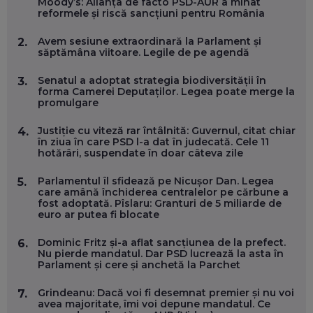
Moody’s: Alianța de facto PSD-AUR a minat
SE VA SCHIMBA MUNCA, ÎN URMĂTORII ANI
reformele și riscă sancțiuni pentru România
EP. 58
Avem sesiune extraordinară la Parlament și
2.
săptămâna viitoare. Legile de pe agendă
MARIUS PAȘCULEA, COFONDATOR AL KULTH: CUM
FOLOSEȘTI TEHNOLOGIA CA SĂ ÎȚI DESCHIZI DRUMUL
CĂTRE ARTĂ, LA NIVEL GLOBAL
Senatul a adoptat strategia biodiversității în
3.
EP. 57
forma Camerei Deputaților. Legea poate merge la
promulgare
ANDREI AVĂDANEI, BIT SENTINEL: CUM ÎȚI PROTEJEZI
Justiție cu viteză rar întâlnită: Guvernul, citat chiar
4.
EFICIENT VIAȚA ONLINE. ȘI CARE SUNT PRIMII PAȘI ÎNTR-O
în ziua în care PSD l-a dat în judecată. Cele 11
CARIERĂ DE „HACKER CU PERMIS”
hotărâri, suspendate în doar câteva zile
EP. 56
Parlamentul îl sfidează pe Nicușor Dan. Legea
5.
care amână închiderea centralelor pe cărbune a
DOINA VÎLCEANU, CONTENTSPEED: VREI SUCCES ONLINE?
fost adoptată. Pîslaru: Granturi de 5 miliarde de
ÎNVAȚĂ AEO ȘI GEO!
euro ar putea fi blocate
EP. 55
Dominic Fritz și-a aflat sancțiunea de la prefect.
6.
Nu pierde mandatul. Dar PSD lucrează la asta în
Parlament și cere și anchetă la Parchet
OLIVIU MATEI, HOLISUN: SOFTWARE DE LA CLUJ PENTRU
WASHINGTON, OCHELARI INTELIGENȚI ȘI FERME
VERTICALE FĂRĂ PĂMÂNT
Grindeanu: Dacă voi fi desemnat premier și nu voi
7.
EP. 54
avea majoritate, îmi voi depune mandatul. Ce