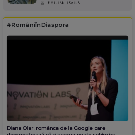
EMILIAN ISAILĂ
#RomâniÎnDiaspora
Diana Olar, românca de la Google care
demonstrează că diaspora poate schimba