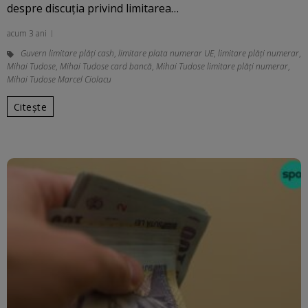
despre discuţia privind limitarea…
acum 3 ani
Guvern limitare plăți cash
,
limitare plata numerar UE
,
limitare plăți numerar
,
Mihai Tudose
,
Mihai Tudose card bancă
,
Mihai Tudose limitare plăți numerar
,
Mihai Tudose Marcel Ciolacu
Citește