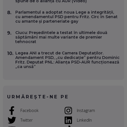
spune de o alianță cu AUR (Video)
VALENTIN VANCEA, CEO AL PATRIA BANK: AUTOMATIZĂM
Parlamentul a adoptat noua Lege a integrității,
8.
PROCESE, DAR CE FACEM CÂND PICĂ BAZA DE DATE, LA
cu amendamentul PSD pentru Fritz. Circ în Senat
INSTITUȚIILE STATULUI?
cu amante și parteneriate gay
EP. 53
Ciucu: Președintele a testat în ultimele două
9.
săptămâni mai multe variante de premier
VOICU OPREAN (AROBS): CUM CONSTRUIEȘTI O COMPANIE
tehnocrat
GLOBALĂ, FĂRĂ SĂ PIERZI LEGĂTURA CU COMUNITATEA
TA LOCALĂ - ȘI CE SĂ DAI ÎNAPOI
EP. 52
Legea ANI a trecut de Camera Deputaților.
10.
Amendament PSD, „cu dedicație” pentru Dominic
Fritz. Deputat PNL: Alianța PSD-AUR funcționează
ROBERT GRAUR, FOMO: SPEAKERUL PE SCENĂ, INVITATUL
„ca unsă”
ÎN SALĂ, DAR ÎNVĂȚĂM UNII DE LA CEILALȚI. VIN JASON
DERULO, STEVEN BARTLETT ȘI ALȚI PESTE 60 DE
ANTREPRENORI
EP. 51
RADU MOȚOC, TECHSOUP: O TREIME DINTRE
URMĂREȘTE-NE PE
PARTICIPANȚII LA DEZBATERILE DE PE REȚELE SOCIALE
ȚIPĂ, CU FEȚELE ACOPERITE. CUM ÎNVĂȚĂM SĂ DISCUTĂM
ȘI SĂ DECIDEM
Facebook
Instagram
EP. 50
Twitter
LinkedIn
CRISTIAN CHINA BIRTA, KOOPERATIVA 2.0: CUM ÎȚI FACI