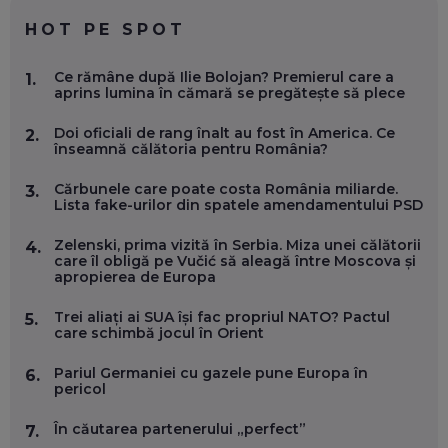
EP. 59
HOT PE SPOT
MARIO GHENEA, COFONDATOR WORKFLOW TIME: CUM
Ce rămâne după Ilie Bolojan? Premierul care a
1.
FOLOSEȘTI TEHNOLOGIA CA SĂ FII MAI BUN LA JOB. ȘI CUM
aprins lumina în cămară se pregătește să plece
SE VA SCHIMBA MUNCA, ÎN URMĂTORII ANI
EP. 58
Doi oficiali de rang înalt au fost în America. Ce
2.
înseamnă călătoria pentru România?
MARIUS PAȘCULEA, COFONDATOR AL KULTH: CUM
FOLOSEȘTI TEHNOLOGIA CA SĂ ÎȚI DESCHIZI DRUMUL
Cărbunele care poate costa România miliarde.
3.
CĂTRE ARTĂ, LA NIVEL GLOBAL
Lista fake-urilor din spatele amendamentului PSD
EP. 57
Zelenski, prima vizită în Serbia. Miza unei călătorii
4.
care îl obligă pe Vučić să aleagă între Moscova și
ANDREI AVĂDANEI, BIT SENTINEL: CUM ÎȚI PROTEJEZI
apropierea de Europa
EFICIENT VIAȚA ONLINE. ȘI CARE SUNT PRIMII PAȘI ÎNTR-O
CARIERĂ DE „HACKER CU PERMIS”
Trei aliați ai SUA își fac propriul NATO? Pactul
5.
EP. 56
care schimbă jocul în Orient
Pariul Germaniei cu gazele pune Europa în
6.
DOINA VÎLCEANU, CONTENTSPEED: VREI SUCCES ONLINE?
pericol
ÎNVAȚĂ AEO ȘI GEO!
EP. 55
În căutarea partenerului „perfect”
7.