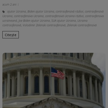
acum 2 ani
ajutor Ucraina
,
Biden ajutor Ucraina
,
contraofensivă război
,
contraofensivă
Ucraina
,
contraofensiva Ucraina
,
contraofensivă Ucraina război
,
contraofensiva
ucraineană
,
Joe Biden ajutor Ucraina
,
SUA ajutor Ucraina
,
Ucraina
contraofensivă
,
Volodimir Zelenski contraofensivă
,
Zelenski contraofensivă
Citește