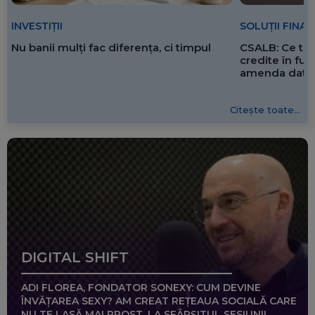
SOLUȚII FINA
INVESTIȚII
CSALB: Ce tre
Nu banii mulți fac diferența, ci timpul
credite în f
amenda dată 
Citește toate...
DIGITAL SHIFT
ADI FLOREA, FONDATOR SONEXY: CUM DEVINE
ÎNVĂȚAREA SEXY? AM CREAT REȚEAUA SOCIALĂ CARE
NU TE LASĂ MAI PROST, LA SFÂRȘITUL SESIUNII