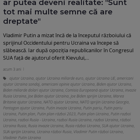
ar putea deveni realitate: "Sunt
tot mai multe semne că are
dreptate"
Vladimir Putin a mizat încă de la începutul războiului că
sprijinul Occidentului pentru Ucraina va începe să
slăbească. Iar după opoziția republicanilor în Congresul
SUA față de ajutorul oferit Kievului,…
acum 3 ani
ajutor Ucraina
,
ajutor Ucraina miliarde euro
,
ajutor Ucraina UE
,
americani
ajutor Ucraina sondaj
,
americani opinie ajutor Ucraina
,
Biden ajutor Ucraina
,
Biden miliarde dolari ajutor Ucraina
,
Comisia Europeană ajutor Ucraina
,
invazie
Rusia Ucraina
,
Joe Biden ajutor Ucraina
,
Joe Biden sprijin Ucraina
,
Marea
Britanie ajutor Ucraina
,
NATO ajutor Ucraina
,
NATO sprijin Ucraina Georgia
,
Pentagon ajutor Ucraina
,
Putin invazie Ucraina
,
Putin pariu
,
Putin pariu
Ucraina
,
Putin plan
,
Putin plan război 2023
,
Putin plan Ucraina
,
Putin razboi
Ucraina
,
razboi Rusia - Ucraina
,
razboi Rusia Ucraina
,
razboi Ucraina
,
război
Ucraina Rusia
,
Rusia invazie Ucraina
,
Rusia război Ucraina
,
SUA ajutor Ucraina
,
SUA sprijin Ucraina
,
Ucraina război Rusia
,
Vladimir Putin război Ucraina
,
Vladimir Putin Ucraina