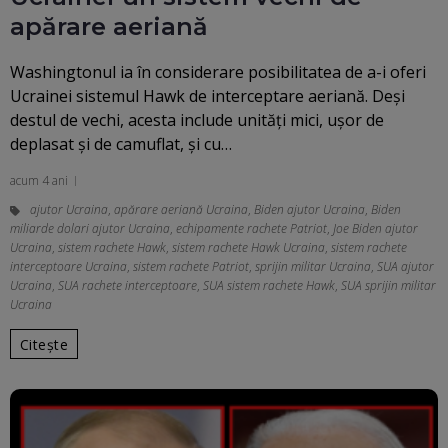
apărare aeriană
Washingtonul ia în considerare posibilitatea de a-i oferi
Ucrainei sistemul Hawk de interceptare aeriană. Deși
destul de vechi, acesta include unități mici, ușor de
deplasat și de camuflat, şi cu…
acum 4 ani
ajutor Ucraina
,
apărare aeriană Ucraina
,
Biden ajutor Ucraina
,
Biden
miliarde dolari ajutor Ucraina
,
echipamente rachete Patriot
,
Joe Biden ajutor
Ucraina
,
sistem rachete Hawk
,
sistem rachete Hawk Ucraina
,
sistem rachete
interceptoare Ucraina
,
sistem rachete Patriot
,
sprijin militar Ucraina
,
SUA ajutor
Ucraina
,
SUA rachete interceptoare
,
SUA sistem rachete Hawk
,
SUA sprijin militar
Ucraina
Citește