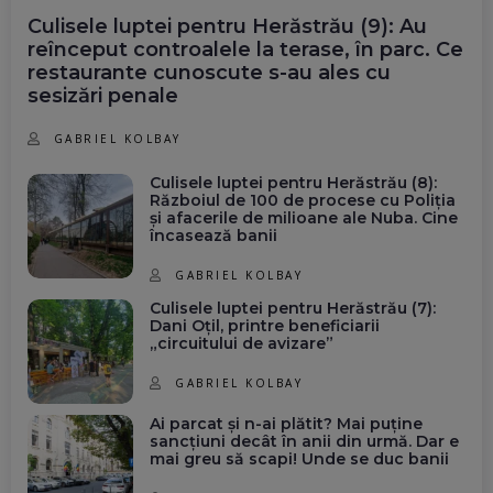
Culisele luptei pentru Herăstrău (9): Au
reînceput controalele la terase, în parc. Ce
restaurante cunoscute s-au ales cu
sesizări penale
GABRIEL KOLBAY
Culisele luptei pentru Herăstrău (8):
Războiul de 100 de procese cu Poliția
și afacerile de milioane ale Nuba. Cine
încasează banii
GABRIEL KOLBAY
Culisele luptei pentru Herăstrău (7):
Dani Oțil, printre beneficiarii
„circuitului de avizare”
GABRIEL KOLBAY
Ai parcat și n-ai plătit? Mai puține
sancțiuni decât în anii din urmă. Dar e
mai greu să scapi! Unde se duc banii