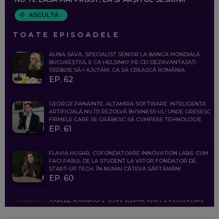
ASCULTĂ
TOATE EPISOADELE
ALINA SAVA, SPECIALIST SENIOR LA BANCA MONDIALĂ:
BUCUREȘTIUL E CA HELSINKI! PE CEI DEZAVANTAJAȚI
TREBUIE SĂ-I AJUTĂM, CA SĂ CREASCĂ ROMÂNIA
EP. 62
GEORGE PANAINTE, ALTAMIRA SOFTWARE: INTELIGENȚA
ARTIFICIALĂ NU ÎȚI REZOLVĂ BUSINESS-UL! UNDE GREȘESC
FIRMELE CARE SE GRĂBESC SĂ CUMPERE TEHNOLOGIE
EP. 61
FLAVIA HUSAR, COFONDATOARE INNOVATION LABS: CUM
FACI PASUL DE LA STUDENT LA VIITOR FONDATOR DE
START-UP TECH, ÎN NUMAI CÂTEVA SĂPTĂMÂNI
EP. 60
COSMIN BOȚOROGA, DATA SWEEP: EȘTI LA FACULTATE?
CE SĂ FOLOSEȘTI, CÂND ÎȚI TREBUIE CEVA MAI PRECIS CA
CHATGPT