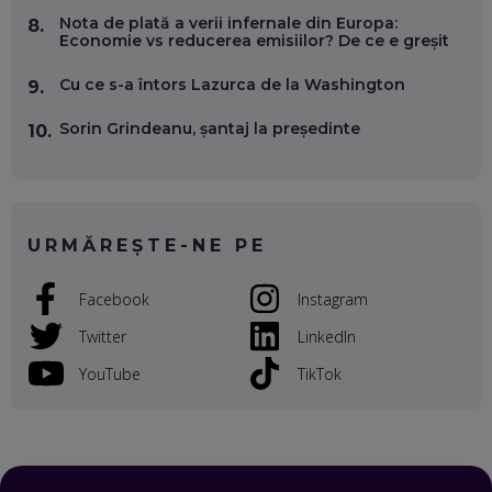
Nota de plată a verii infernale din Europa:
8.
OLIVIU MATEI, HOLISUN: SOFTWARE DE LA CLUJ PENTRU
Economie vs reducerea emisiilor? De ce e greșit
WASHINGTON, OCHELARI INTELIGENȚI ȘI FERME
VERTICALE FĂRĂ PĂMÂNT
EP. 54
Cu ce s-a întors Lazurca de la Washington
9.
Sorin Grindeanu, șantaj la președinte
10.
VALENTIN VANCEA, CEO AL PATRIA BANK: AUTOMATIZĂM
PROCESE, DAR CE FACEM CÂND PICĂ BAZA DE DATE, LA
INSTITUȚIILE STATULUI?
EP. 53
URMĂREȘTE-NE PE
VOICU OPREAN (AROBS): CUM CONSTRUIEȘTI O COMPANIE
GLOBALĂ, FĂRĂ SĂ PIERZI LEGĂTURA CU COMUNITATEA
TA LOCALĂ - ȘI CE SĂ DAI ÎNAPOI
Facebook
Instagram
EP. 52
Twitter
LinkedIn
ROBERT GRAUR, FOMO: SPEAKERUL PE SCENĂ, INVITATUL
ÎN SALĂ, DAR ÎNVĂȚĂM UNII DE LA CEILALȚI. VIN JASON
YouTube
TikTok
DERULO, STEVEN BARTLETT ȘI ALȚI PESTE 60 DE
ANTREPRENORI
EP. 51
RADU MOȚOC, TECHSOUP: O TREIME DINTRE
PARTICIPANȚII LA DEZBATERILE DE PE REȚELE SOCIALE