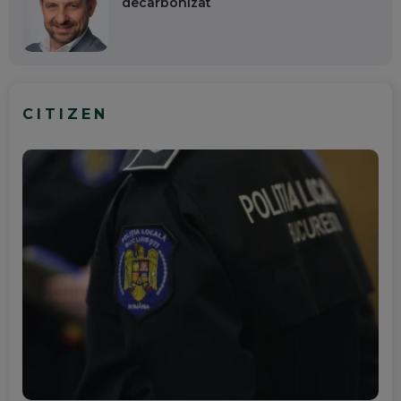
decarbonizat
CITIZEN