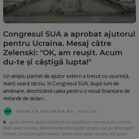
Congresul SUA a aprobat ajutorul
pentru Ucraina. Mesaj către
Zelenski: "OK, am reușit. Acum
du-te și câștigă lupta!"
Un amplu pachet de ajutor extern a trecut cu uşurinţă,
marţi seară târziu, în Congresul SUA, după luni de
amânare, deschizând calea pentru o nouă finanţare de
miliarde de dolari…
acum 2 ani
REDACȚIA SPOTMEDIA.RO
ajutor Ucraina
,
ajutor Ucraina blocat republicani
,
America ajutor Ucraina
,
Biden ajutor Ucraina
,
Biden miliarde dolari ajutor Ucraina
,
hot
,
Joe Biden ajutor
Ucraina
,
Senat SUA ajutor Ucraina
,
Statele Unite ajutor Ucraina
,
SUA ajutor