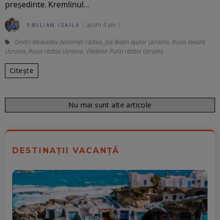
președinte. Kremlinul…
acum 4 ani
EMILIAN ISAILĂ
Dmitri Medvedev declarații război
,
Joe Biden ajutor Ucraina
,
Rusia invazie
Ucraina
,
Rusia război Ucraina
,
Vladimir Putin război Ucraina
Citește
Nu mai sunt alte articole
DESTINAȚII VACANȚĂ