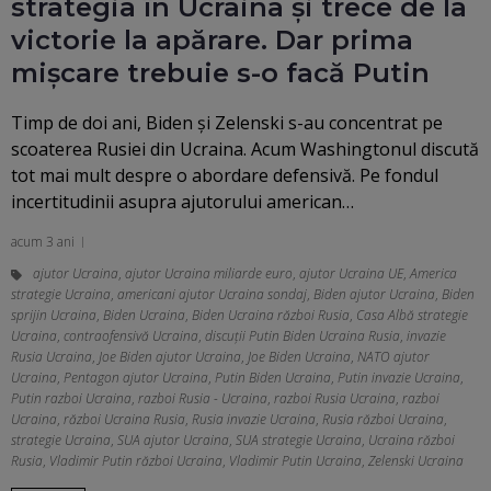
strategia în Ucraina și trece de la
victorie la apărare. Dar prima
mișcare trebuie s-o facă Putin
Timp de doi ani, Biden și Zelenski s-au concentrat pe
scoaterea Rusiei din Ucraina. Acum Washingtonul discută
tot mai mult despre o abordare defensivă. Pe fondul
incertitudinii asupra ajutorului american…
acum 3 ani
ajutor Ucraina
,
ajutor Ucraina miliarde euro
,
ajutor Ucraina UE
,
America
strategie Ucraina
,
americani ajutor Ucraina sondaj
,
Biden ajutor Ucraina
,
Biden
sprijin Ucraina
,
Biden Ucraina
,
Biden Ucraina război Rusia
,
Casa Albă strategie
Ucraina
,
contraofensivă Ucraina
,
discuții Putin Biden Ucraina Rusia
,
invazie
Rusia Ucraina
,
Joe Biden ajutor Ucraina
,
Joe Biden Ucraina
,
NATO ajutor
Ucraina
,
Pentagon ajutor Ucraina
,
Putin Biden Ucraina
,
Putin invazie Ucraina
,
Putin razboi Ucraina
,
razboi Rusia - Ucraina
,
razboi Rusia Ucraina
,
razboi
Ucraina
,
război Ucraina Rusia
,
Rusia invazie Ucraina
,
Rusia război Ucraina
,
strategie Ucraina
,
SUA ajutor Ucraina
,
SUA strategie Ucraina
,
Ucraina război
Rusia
,
Vladimir Putin război Ucraina
,
Vladimir Putin Ucraina
,
Zelenski Ucraina