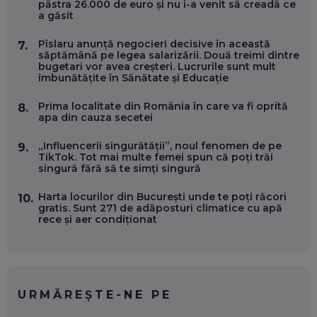
păstra 26.000 de euro și nu i-a venit să creadă ce
a găsit
OLIVIU MATEI, HOLISUN: SOFTWARE DE LA CLUJ PENTRU
WASHINGTON, OCHELARI INTELIGENȚI ȘI FERME
VERTICALE FĂRĂ PĂMÂNT
Pîslaru anunță negocieri decisive în această
7.
EP. 54
săptămână pe legea salarizării. Două treimi dintre
bugetari vor avea creșteri. Lucrurile sunt mult
îmbunătățite în Sănătate și Educație
VALENTIN VANCEA, CEO AL PATRIA BANK: AUTOMATIZĂM
PROCESE, DAR CE FACEM CÂND PICĂ BAZA DE DATE, LA
Prima localitate din România în care va fi oprită
8.
INSTITUȚIILE STATULUI?
apa din cauza secetei
EP. 53
„Influencerii singurătății”, noul fenomen de pe
9.
TikTok. Tot mai multe femei spun că poți trăi
VOICU OPREAN (AROBS): CUM CONSTRUIEȘTI O COMPANIE
singură fără să te simți singură
GLOBALĂ, FĂRĂ SĂ PIERZI LEGĂTURA CU COMUNITATEA
TA LOCALĂ - ȘI CE SĂ DAI ÎNAPOI
EP. 52
Harta locurilor din București unde te poți răcori
10.
gratis. Sunt 271 de adăposturi climatice cu apă
rece și aer condiționat
ROBERT GRAUR, FOMO: SPEAKERUL PE SCENĂ, INVITATUL
ÎN SALĂ, DAR ÎNVĂȚĂM UNII DE LA CEILALȚI. VIN JASON
DERULO, STEVEN BARTLETT ȘI ALȚI PESTE 60 DE
ANTREPRENORI
EP. 51
URMĂREȘTE-NE PE
RADU MOȚOC, TECHSOUP: O TREIME DINTRE
PARTICIPANȚII LA DEZBATERILE DE PE REȚELE SOCIALE