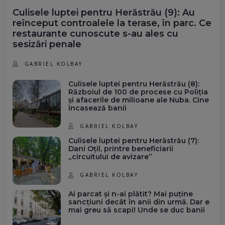
Culisele luptei pentru Herăstrău (9): Au
reînceput controalele la terase, în parc. Ce
restaurante cunoscute s-au ales cu
sesizări penale
GABRIEL KOLBAY
Culisele luptei pentru Herăstrău (8):
Războiul de 100 de procese cu Poliția
și afacerile de milioane ale Nuba. Cine
încasează banii
GABRIEL KOLBAY
Culisele luptei pentru Herăstrău (7):
Dani Oțil, printre beneficiarii
„circuitului de avizare”
GABRIEL KOLBAY
Ai parcat și n-ai plătit? Mai puține
sancțiuni decât în anii din urmă. Dar e
mai greu să scapi! Unde se duc banii