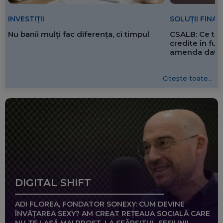
SOLUȚII FINA
INVESTIȚII
CSALB: Ce tre
Nu banii mulți fac diferența, ci timpul
credite în f
amenda dată 
Citește toate...
DIGITAL SHIFT
ADI FLOREA, FONDATOR SONEXY: CUM DEVINE
ÎNVĂȚAREA SEXY? AM CREAT REȚEAUA SOCIALĂ CARE
NU TE LASĂ MAI PROST, LA SFÂRȘITUL SESIUNII