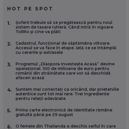
EP. 59
HOT PE SPOT
MARIO GHENEA, COFONDATOR WORKFLOW TIME: CUM
Șoferii trebuie să se pregătească pentru noul
1.
FOLOSEȘTI TEHNOLOGIA CA SĂ FII MAI BUN LA JOB. ȘI CUM
sistem de taxare rutieră. Când intră în vigoare
SE VA SCHIMBA MUNCA, ÎN URMĂTORII ANI
TollRo și cine va plăti
EP. 58
Cadastrul, funcțional de săptămâna viitoare.
2.
Accesul se va face în etape. Iată ce se întâmplă
MARIUS PAȘCULEA, COFONDATOR AL KULTH: CUM
cu cererile și extrasele
FOLOSEȘTI TEHNOLOGIA CA SĂ ÎȚI DESCHIZI DRUMUL
CĂTRE ARTĂ, LA NIVEL GLOBAL
EP. 57
Programul „Diaspora Investește Acasă” devine
3.
operațional. 100 de milioane de euro pentru
românii din străinătate care vor să deschidă
afaceri acasă
ANDREI AVĂDANEI, BIT SENTINEL: CUM ÎȚI PROTEJEZI
EFICIENT VIAȚA ONLINE. ȘI CARE SUNT PRIMII PAȘI ÎNTR-O
CARIERĂ DE „HACKER CU PERMIS”
Suntem mai conectați ca oricând, dar prieteniile
4.
EP. 56
autentice sunt tot mai rare. Trei ingrediente
pentru relații adevărate
DOINA VÎLCEANU, CONTENTSPEED: VREI SUCCES ONLINE?
Prima carte electronică de identitate rămâne
5.
ÎNVAȚĂ AEO ȘI GEO!
gratuită până pe 29 august
EP. 55
O femeie din Thailanda a deschis seiful în care
6.