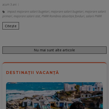
acum 3 ani
impact majorare salarii bugetari
,
majorare salarii bugetari
,
majorare salarii
primari
,
majorare salarii stat
,
PNRR România absorbție fonduri
,
salarii PNRR
Citește
Nu mai sunt alte articole
DESTINAȚII VACANȚĂ