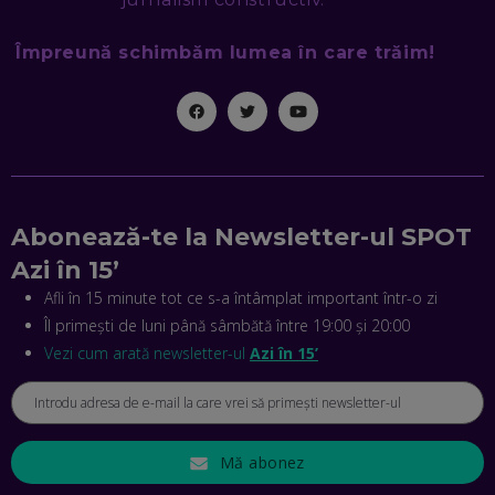
Împreună schimbăm lumea în care trăim!
MIHAI CEPOI, JOBFUL: SCHIMBĂM MODUL ÎN CARE APLICI
LA JOB! CUM DEMONSTREZI ABILITĂȚI ȘI CÂȘTIGI PREMII
EP. 45
ANTONIO ENACHE, SENSE4FIT: CUM TE AJUTĂ
TEHNOLOGIA SĂ FACI SPORT, SĂ FII MAI COMPETITIV ȘI SĂ
CÂȘTIGI
EP. 44
Abonează-te la Newsletter-ul SPOT
CRISTIAN GROZEA, BEEFAST: PREGĂTIM CEL MAI BUN
Azi în 15’
DISPECERAT AUTOMAT DE PE PIAȚĂ! CUM POATE
REVOLUȚIONA LIVRĂRILE RAPIDE, DIN ROMÂNIA PÂNĂ ÎN
Afli în 15 minute tot ce s-a întâmplat important într-o zi
ASIA
Îl primești de luni până sâmbătă între 19:00 și 20:00
EP. 43
Vezi cum arată newsletter-ul
Azi în 15’
ANDREI NICOARĂ, EXPERT ÎN E-GUVERNARE: N-O SĂ NE
MAI MEARGĂ PREA MULT CU MANȚOGĂRII! DACĂ NU NE
RESPECTĂM OBLIGAȚIILE EUROPENE, VOM AVEA
PROBLEME
EP. 42
Mă abonez