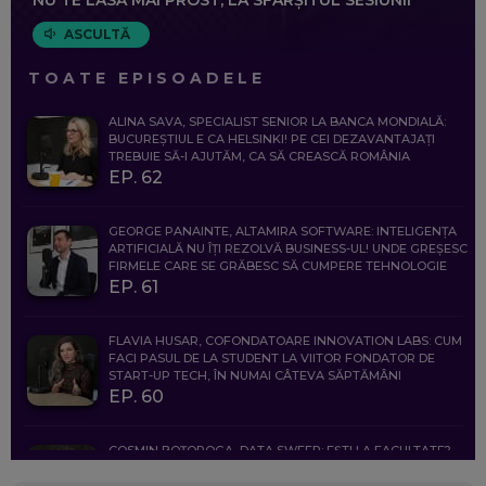
ASCULTĂ
TOATE EPISOADELE
ALINA SAVA, SPECIALIST SENIOR LA BANCA MONDIALĂ:
BUCUREȘTIUL E CA HELSINKI! PE CEI DEZAVANTAJAȚI
TREBUIE SĂ-I AJUTĂM, CA SĂ CREASCĂ ROMÂNIA
EP. 62
GEORGE PANAINTE, ALTAMIRA SOFTWARE: INTELIGENȚA
ARTIFICIALĂ NU ÎȚI REZOLVĂ BUSINESS-UL! UNDE GREȘESC
FIRMELE CARE SE GRĂBESC SĂ CUMPERE TEHNOLOGIE
EP. 61
FLAVIA HUSAR, COFONDATOARE INNOVATION LABS: CUM
FACI PASUL DE LA STUDENT LA VIITOR FONDATOR DE
START-UP TECH, ÎN NUMAI CÂTEVA SĂPTĂMÂNI
EP. 60
COSMIN BOȚOROGA, DATA SWEEP: EȘTI LA FACULTATE?
CE SĂ FOLOSEȘTI, CÂND ÎȚI TREBUIE CEVA MAI PRECIS CA
CHATGPT