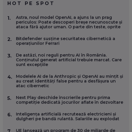
HOT PE SPOT
MARIO GHENEA, COFONDATOR WORKFLOW TIME: CUM
Astra, noul model OpenAI, a ajuns la un prag
1.
FOLOSEȘTI TEHNOLOGIA CA SĂ FII MAI BUN LA JOB. ȘI CUM
periculos: Poate descoperi breșe necunoscute și
SE VA SCHIMBA MUNCA, ÎN URMĂTORII ANI
ataca fără ajutor uman. O parte din teste, oprite
EP. 58
Bitdefender susține securitatea cibernetică a
2.
operațiunilor Ferrari
MARIUS PAȘCULEA, COFONDATOR AL KULTH: CUM
FOLOSEȘTI TEHNOLOGIA CA SĂ ÎȚI DESCHIZI DRUMUL
CĂTRE ARTĂ, LA NIVEL GLOBAL
De astăzi, noi reguli pentru AI în România.
3.
EP. 57
Conținutul generat artificial trebuie marcat. Care
sunt excepțiile
ANDREI AVĂDANEI, BIT SENTINEL: CUM ÎȚI PROTEJEZI
Modelele AI de la Anthropic și OpenAI au mințit și
4.
EFICIENT VIAȚA ONLINE. ȘI CARE SUNT PRIMII PAȘI ÎNTR-O
au creat identități false pentru a desfășura un
CARIERĂ DE „HACKER CU PERMIS”
atac cibernetic
EP. 56
Next Play deschide înscrierile pentru prima
5.
competiție dedicată jocurilor aflate în dezvoltare
DOINA VÎLCEANU, CONTENTSPEED: VREI SUCCES ONLINE?
ÎNVAȚĂ AEO ȘI GEO!
Inteligența artificială recrutează electricieni și
6.
EP. 55
dulgheri pe bandă rulantă. Salariile au explodat
UE lansează un program de 30 de miliarde de
7.