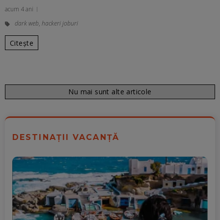
acum 4 ani
dark web
,
hackeri joburi
Citește
Nu mai sunt alte articole
DESTINAȚII VACANȚĂ