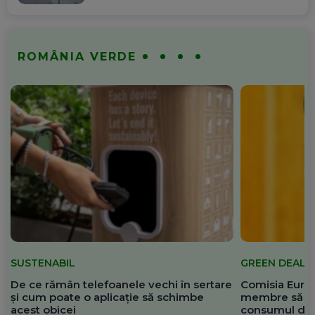
ROMÂNIA VERDE
SUSTENABIL
GREEN DEAL
De ce rămân telefoanele vechi în sertare
Comisia Europ
și cum poate o aplicație să schimbe
membre să re
acest obicei
consumul de 