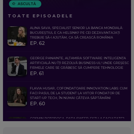
ASCULTĂ
TOATE EPISOADELE
ALINA SAVA, SPECIALIST SENIOR LA BANCA MONDIALĂ:
BUCUREȘTIUL E CA HELSINKI! PE CEI DEZAVANTAJAȚI
TREBUIE SĂ-I AJUTĂM, CA SĂ CREASCĂ ROMÂNIA
EP. 62
GEORGE PANAINTE, ALTAMIRA SOFTWARE: INTELIGENȚA
ARTIFICIALĂ NU ÎȚI REZOLVĂ BUSINESS-UL! UNDE GREȘESC
FIRMELE CARE SE GRĂBESC SĂ CUMPERE TEHNOLOGIE
EP. 61
FLAVIA HUSAR, COFONDATOARE INNOVATION LABS: CUM
FACI PASUL DE LA STUDENT LA VIITOR FONDATOR DE
START-UP TECH, ÎN NUMAI CÂTEVA SĂPTĂMÂNI
EP. 60
COSMIN BOȚOROGA, DATA SWEEP: EȘTI LA FACULTATE?
CE SĂ FOLOSEȘTI, CÂND ÎȚI TREBUIE CEVA MAI PRECIS CA
CHATGPT
EP. 59