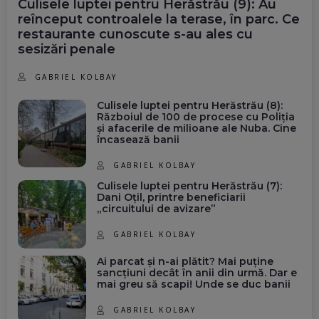
Culisele luptei pentru Herăstrău (9): Au
reînceput controalele la terase, în parc. Ce
restaurante cunoscute s-au ales cu
sesizări penale
GABRIEL KOLBAY
Culisele luptei pentru Herăstrău (8):
Războiul de 100 de procese cu Poliția
și afacerile de milioane ale Nuba. Cine
încasează banii
GABRIEL KOLBAY
Culisele luptei pentru Herăstrău (7):
Dani Oțil, printre beneficiarii
„circuitului de avizare”
GABRIEL KOLBAY
Ai parcat și n-ai plătit? Mai puține
sancțiuni decât în anii din urmă. Dar e
mai greu să scapi! Unde se duc banii
GABRIEL KOLBAY