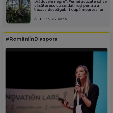
„Văduvele negre”: Femei acuzate că se
căsătoresc cu soldați ruși pentru a
încasa despăgubiri după moartea lor
IRINA OLTEANU
#RomâniÎnDiaspora