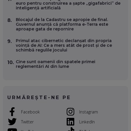
OLIVIU MATEI, HOLISUN: SOFTWARE DE LA CLUJ PENTRU
euro pentru construirea a șapte „gigafabrici” de
WASHINGTON, OCHELARI INTELIGENȚI ȘI FERME
inteligență artificială
VERTICALE FĂRĂ PĂMÂNT
EP. 54
Blocajul de la Cadastru se apropie de final.
8.
Guvernul anunță că platforma e-Terra este
aproape gata de repornire
VALENTIN VANCEA, CEO AL PATRIA BANK: AUTOMATIZĂM
PROCESE, DAR CE FACEM CÂND PICĂ BAZA DE DATE, LA
Primul atac cibernetic declanșat din propria
INSTITUȚIILE STATULUI?
9.
voință de AI: Ce a mers atât de prost și de ce
EP. 53
schimbă regulile jocului
VOICU OPREAN (AROBS): CUM CONSTRUIEȘTI O COMPANIE
Cine sunt oamenii din spatele primei
10.
GLOBALĂ, FĂRĂ SĂ PIERZI LEGĂTURA CU COMUNITATEA
reglementări AI din lume
TA LOCALĂ - ȘI CE SĂ DAI ÎNAPOI
EP. 52
ROBERT GRAUR, FOMO: SPEAKERUL PE SCENĂ, INVITATUL
ÎN SALĂ, DAR ÎNVĂȚĂM UNII DE LA CEILALȚI. VIN JASON
URMĂREȘTE-NE PE
DERULO, STEVEN BARTLETT ȘI ALȚI PESTE 60 DE
ANTREPRENORI
EP. 51
Facebook
Instagram
RADU MOȚOC, TECHSOUP: O TREIME DINTRE
Twitter
LinkedIn
PARTICIPANȚII LA DEZBATERILE DE PE REȚELE SOCIALE
ȚIPĂ, CU FEȚELE ACOPERITE. CUM ÎNVĂȚĂM SĂ DISCUTĂM