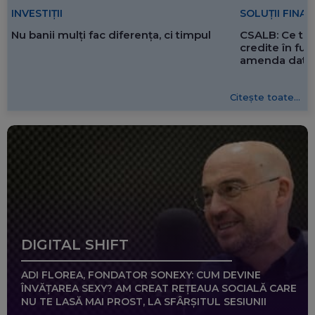
SOLUȚII FINA
INVESTIȚII
CSALB: Ce tre
Nu banii mulți fac diferența, ci timpul
credite în f
amenda dată 
Citește toate...
DIGITAL SHIFT
ADI FLOREA, FONDATOR SONEXY: CUM DEVINE
ÎNVĂȚAREA SEXY? AM CREAT REȚEAUA SOCIALĂ CARE
NU TE LASĂ MAI PROST, LA SFÂRȘITUL SESIUNII