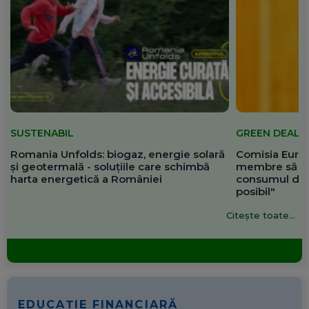
SUSTENABIL
GREEN DEAL
Romania Unfolds: biogaz, energie solară
Comisia Europ
și geotermală - soluțiile care schimbă
membre să re
harta energetică a României
consumul de 
posibil"
Citește toate...
EDUCAȚIE FINANCIARĂ