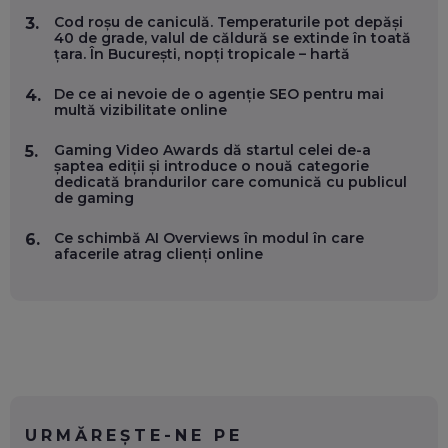
CĂTRE ARTĂ, LA NIVEL GLOBAL
EP. 57
Cod roșu de caniculă. Temperaturile pot depăși
3.
40 de grade, valul de căldură se extinde în toată
țara. În București, nopți tropicale – hartă
ANDREI AVĂDANEI, BIT SENTINEL: CUM ÎȚI PROTEJEZI
EFICIENT VIAȚA ONLINE. ȘI CARE SUNT PRIMII PAȘI ÎNTR-O
De ce ai nevoie de o agenție SEO pentru mai
4.
CARIERĂ DE „HACKER CU PERMIS”
multă vizibilitate online
EP. 56
Gaming Video Awards dă startul celei de-a
5.
șaptea ediții și introduce o nouă categorie
DOINA VÎLCEANU, CONTENTSPEED: VREI SUCCES ONLINE?
dedicată brandurilor care comunică cu publicul
ÎNVAȚĂ AEO ȘI GEO!
de gaming
EP. 55
Ce schimbă AI Overviews în modul în care
6.
afacerile atrag clienți online
OLIVIU MATEI, HOLISUN: SOFTWARE DE LA CLUJ PENTRU
WASHINGTON, OCHELARI INTELIGENȚI ȘI FERME
VERTICALE FĂRĂ PĂMÂNT
EP. 54
VALENTIN VANCEA, CEO AL PATRIA BANK: AUTOMATIZĂM
PROCESE, DAR CE FACEM CÂND PICĂ BAZA DE DATE, LA
INSTITUȚIILE STATULUI?
EP. 53
URMĂREȘTE-NE PE