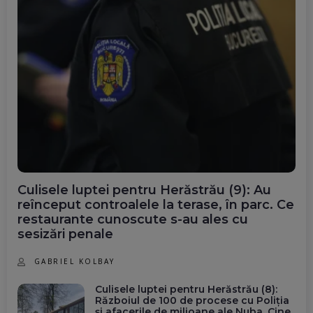
Culisele luptei pentru Herăstrău (9): Au
reînceput controalele la terase, în parc. Ce
restaurante cunoscute s-au ales cu
sesizări penale
GABRIEL KOLBAY
Culisele luptei pentru Herăstrău (8):
Războiul de 100 de procese cu Poliția
și afacerile de milioane ale Nuba. Cine