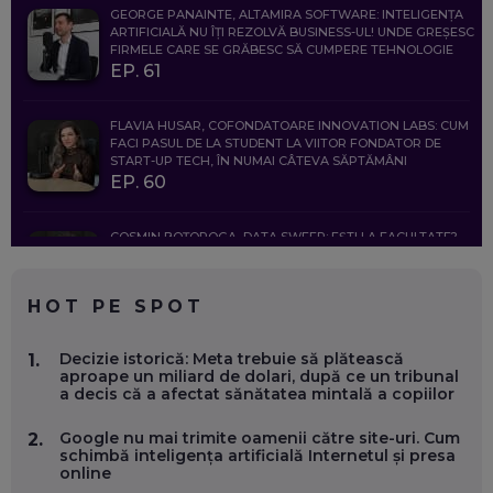
GEORGE PANAINTE, ALTAMIRA SOFTWARE: INTELIGENȚA
ARTIFICIALĂ NU ÎȚI REZOLVĂ BUSINESS-UL! UNDE GREȘESC
FIRMELE CARE SE GRĂBESC SĂ CUMPERE TEHNOLOGIE
EP. 61
FLAVIA HUSAR, COFONDATOARE INNOVATION LABS: CUM
FACI PASUL DE LA STUDENT LA VIITOR FONDATOR DE
START-UP TECH, ÎN NUMAI CÂTEVA SĂPTĂMÂNI
EP. 60
COSMIN BOȚOROGA, DATA SWEEP: EȘTI LA FACULTATE?
CE SĂ FOLOSEȘTI, CÂND ÎȚI TREBUIE CEVA MAI PRECIS CA
CHATGPT
EP. 59
HOT PE SPOT
MARIO GHENEA, COFONDATOR WORKFLOW TIME: CUM
Decizie istorică: Meta trebuie să plătească
1.
FOLOSEȘTI TEHNOLOGIA CA SĂ FII MAI BUN LA JOB. ȘI CUM
aproape un miliard de dolari, după ce un tribunal
SE VA SCHIMBA MUNCA, ÎN URMĂTORII ANI
a decis că a afectat sănătatea mintală a copiilor
EP. 58
Google nu mai trimite oamenii către site-uri. Cum
2.
schimbă inteligența artificială Internetul și presa
MARIUS PAȘCULEA, COFONDATOR AL KULTH: CUM
online
FOLOSEȘTI TEHNOLOGIA CA SĂ ÎȚI DESCHIZI DRUMUL