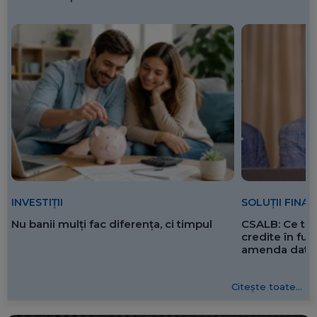
SOLUȚII FINA
INVESTIȚII
CSALB: Ce tre
Nu banii mulți fac diferența, ci timpul
credite în f
amenda dată 
Citește toate...