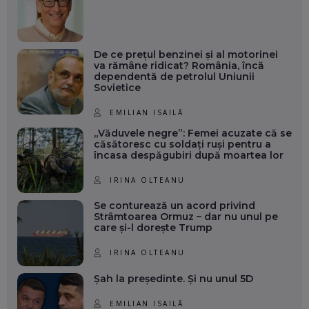
De ce prețul benzinei și al motorinei
va rămâne ridicat? România, încă
dependentă de petrolul Uniunii
Sovietice
EMILIAN ISAILĂ
„Văduvele negre”: Femei acuzate că se
căsătoresc cu soldați ruși pentru a
încasa despăgubiri după moartea lor
IRINA OLTEANU
Se conturează un acord privind
Strâmtoarea Ormuz – dar nu unul pe
care și-l dorește Trump
IRINA OLTEANU
Șah la președinte. Și nu unul 5D
EMILIAN ISAILĂ