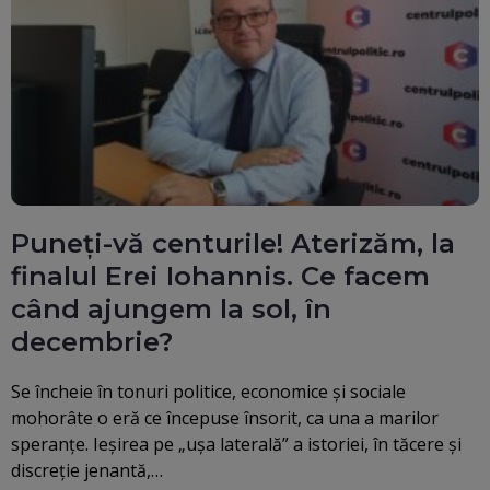
Puneți-vă centurile! Aterizăm, la
finalul Erei Iohannis. Ce facem
când ajungem la sol, în
decembrie?
Se încheie în tonuri politice, economice și sociale
mohorâte o eră ce începuse însorit, ca una a marilor
speranțe. Ieșirea pe „ușa laterală” a istoriei, în tăcere și
discreție jenantă,…