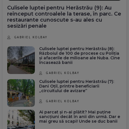
Culisele luptei pentru Herăstrău (9): Au
reînceput controalele la terase, în parc. Ce
restaurante cunoscute s-au ales cu
sesizări penale
GABRIEL KOLBAY
Culisele luptei pentru Herăstrău (8):
Războiul de 100 de procese cu Poliția
și afacerile de milioane ale Nuba. Cine
încasează banii
GABRIEL KOLBAY
Culisele luptei pentru Herăstrău (7):
Dani Oțil, printre beneficiarii
„circuitului de avizare”
GABRIEL KOLBAY
Ai parcat și n-ai plătit? Mai puține
sancțiuni decât în anii din urmă. Dar e
mai greu să scapi! Unde se duc banii