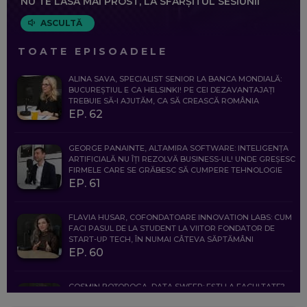
NU TE LASĂ MAI PROST, LA SFÂRȘITUL SESIUNII
ASCULTĂ
TOATE EPISOADELE
ALINA SAVA, SPECIALIST SENIOR LA BANCA MONDIALĂ:
BUCUREȘTIUL E CA HELSINKI! PE CEI DEZAVANTAJAȚI
TREBUIE SĂ-I AJUTĂM, CA SĂ CREASCĂ ROMÂNIA
EP. 62
GEORGE PANAINTE, ALTAMIRA SOFTWARE: INTELIGENȚA
ARTIFICIALĂ NU ÎȚI REZOLVĂ BUSINESS-UL! UNDE GREȘESC
FIRMELE CARE SE GRĂBESC SĂ CUMPERE TEHNOLOGIE
EP. 61
FLAVIA HUSAR, COFONDATOARE INNOVATION LABS: CUM
FACI PASUL DE LA STUDENT LA VIITOR FONDATOR DE
START-UP TECH, ÎN NUMAI CÂTEVA SĂPTĂMÂNI
EP. 60
COSMIN BOȚOROGA, DATA SWEEP: EȘTI LA FACULTATE?
CE SĂ FOLOSEȘTI, CÂND ÎȚI TREBUIE CEVA MAI PRECIS CA