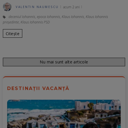
acum 2 ani
VALENTIN NAUMESCU
deceniul Iohannis
,
epoca Iohannis
,
Klaus Iohannis
,
Klaus Iohannis
președinte
,
Klaus Iohannis PSD
Citește
Nu mai sunt alte articole
DESTINAȚII VACANȚĂ