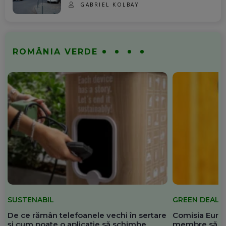
GABRIEL KOLBAY
ROMÂNIA VERDE
SUSTENABIL
GREEN DEAL
De ce rămân telefoanele vechi în sertare
Comisia Europ
și cum poate o aplicație să schimbe
membre să re