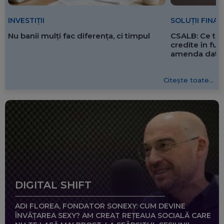
SOLUȚII FINA
INVESTIȚII
CSALB: Ce tre
Nu banii mulți fac diferența, ci timpul
credite în f
amenda dată 
Citește toate...
DIGITAL SHIFT
ADI FLOREA, FONDATOR SONEXY: CUM DEVINE
ÎNVĂȚAREA SEXY? AM CREAT REȚEAUA SOCIALĂ CARE