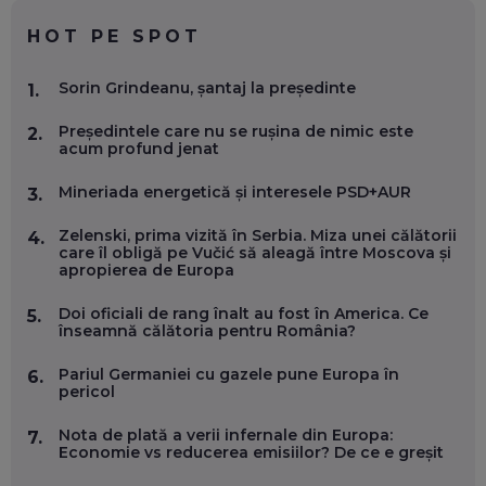
CHATGPT
EP. 59
HOT PE SPOT
MARIO GHENEA, COFONDATOR WORKFLOW TIME: CUM
Sorin Grindeanu, șantaj la președinte
1.
FOLOSEȘTI TEHNOLOGIA CA SĂ FII MAI BUN LA JOB. ȘI CUM
SE VA SCHIMBA MUNCA, ÎN URMĂTORII ANI
Președintele care nu se rușina de nimic este
EP. 58
2.
acum profund jenat
MARIUS PAȘCULEA, COFONDATOR AL KULTH: CUM
Mineriada energetică și interesele PSD+AUR
3.
FOLOSEȘTI TEHNOLOGIA CA SĂ ÎȚI DESCHIZI DRUMUL
CĂTRE ARTĂ, LA NIVEL GLOBAL
Zelenski, prima vizită în Serbia. Miza unei călătorii
4.
EP. 57
care îl obligă pe Vučić să aleagă între Moscova și
apropierea de Europa
ANDREI AVĂDANEI, BIT SENTINEL: CUM ÎȚI PROTEJEZI
Doi oficiali de rang înalt au fost în America. Ce
5.
EFICIENT VIAȚA ONLINE. ȘI CARE SUNT PRIMII PAȘI ÎNTR-O
înseamnă călătoria pentru România?
CARIERĂ DE „HACKER CU PERMIS”
EP. 56
Pariul Germaniei cu gazele pune Europa în
6.
pericol
DOINA VÎLCEANU, CONTENTSPEED: VREI SUCCES ONLINE?
ÎNVAȚĂ AEO ȘI GEO!
Nota de plată a verii infernale din Europa:
7.
Economie vs reducerea emisiilor? De ce e greșit
EP. 55