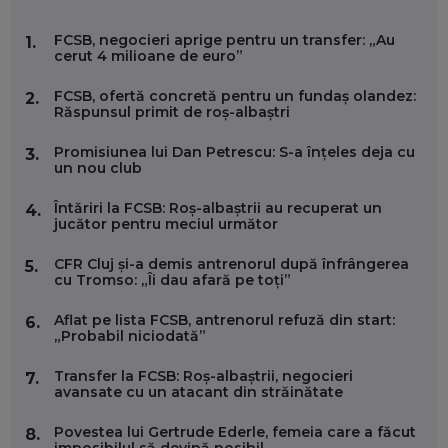
MARIO GHENEA, COFONDATOR WORKFLOW TIME: CUM
FCSB, negocieri aprige pentru un transfer: „Au
1.
FOLOSEȘTI TEHNOLOGIA CA SĂ FII MAI BUN LA JOB. ȘI CUM
cerut 4 milioane de euro”
SE VA SCHIMBA MUNCA, ÎN URMĂTORII ANI
EP. 58
FCSB, ofertă concretă pentru un fundaș olandez:
2.
Răspunsul primit de roș-albaștri
MARIUS PAȘCULEA, COFONDATOR AL KULTH: CUM
FOLOSEȘTI TEHNOLOGIA CA SĂ ÎȚI DESCHIZI DRUMUL
Promisiunea lui Dan Petrescu: S-a înțeles deja cu
3.
CĂTRE ARTĂ, LA NIVEL GLOBAL
un nou club
EP. 57
Întăriri la FCSB: Roș-albaștrii au recuperat un
4.
jucător pentru meciul următor
ANDREI AVĂDANEI, BIT SENTINEL: CUM ÎȚI PROTEJEZI
EFICIENT VIAȚA ONLINE. ȘI CARE SUNT PRIMII PAȘI ÎNTR-O
CFR Cluj și-a demis antrenorul după înfrângerea
5.
CARIERĂ DE „HACKER CU PERMIS”
cu Tromso: „Îi dau afară pe toți”
EP. 56
Aflat pe lista FCSB, antrenorul refuză din start:
6.
„Probabil niciodată”
DOINA VÎLCEANU, CONTENTSPEED: VREI SUCCES ONLINE?
ÎNVAȚĂ AEO ȘI GEO!
Transfer la FCSB: Roș-albaștrii, negocieri
EP. 55
7.
avansate cu un atacant din străinătate
Povestea lui Gertrude Ederle, femeia care a făcut
8.
OLIVIU MATEI, HOLISUN: SOFTWARE DE LA CLUJ PENTRU