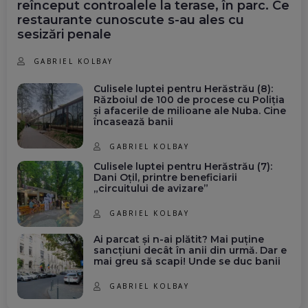
reînceput controalele la terase, în parc. Ce
restaurante cunoscute s-au ales cu
sesizări penale
GABRIEL KOLBAY
Culisele luptei pentru Herăstrău (8):
Războiul de 100 de procese cu Poliția
și afacerile de milioane ale Nuba. Cine
încasează banii
GABRIEL KOLBAY
Culisele luptei pentru Herăstrău (7):
Dani Oțil, printre beneficiarii
„circuitului de avizare”
GABRIEL KOLBAY
Ai parcat și n-ai plătit? Mai puține
sancțiuni decât în anii din urmă. Dar e
mai greu să scapi! Unde se duc banii
GABRIEL KOLBAY