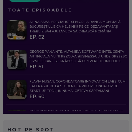
TOATE EPISOADELE
ALINA SAVA, SPECIALIST SENIOR LA BANCA MONDIALĂ:
BUCUREȘTIUL E CA HELSINKI! PE CEI DEZAVANTAJAȚI
TREBUIE SĂ-I AJUTĂM, CA SĂ CREASCĂ ROMÂNIA
EP. 62
GEORGE PANAINTE, ALTAMIRA SOFTWARE: INTELIGENȚA
ARTIFICIALĂ NU ÎȚI REZOLVĂ BUSINESS-UL! UNDE GREȘESC
FIRMELE CARE SE GRĂBESC SĂ CUMPERE TEHNOLOGIE
EP. 61
FLAVIA HUSAR, COFONDATOARE INNOVATION LABS: CUM
FACI PASUL DE LA STUDENT LA VIITOR FONDATOR DE
START-UP TECH, ÎN NUMAI CÂTEVA SĂPTĂMÂNI
EP. 60
COSMIN BOȚOROGA, DATA SWEEP: EȘTI LA FACULTATE?
CE SĂ FOLOSEȘTI, CÂND ÎȚI TREBUIE CEVA MAI PRECIS CA
CHATGPT
EP. 59
HOT PE SPOT