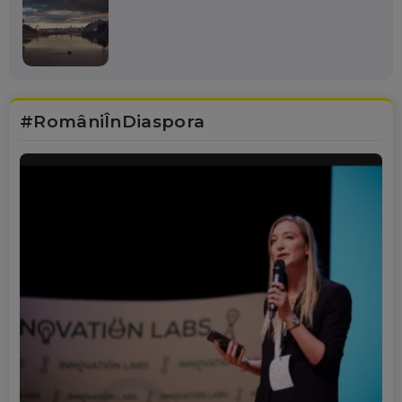
#RomâniÎnDiaspora