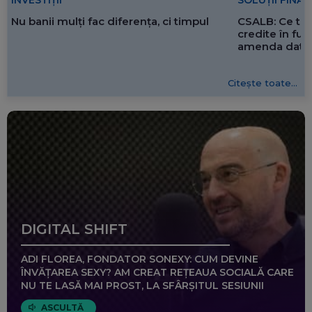
SOLUȚII FINA
INVESTIȚII
CSALB: Ce tre
Nu banii mulți fac diferența, ci timpul
credite în f
amenda dată 
Citește toate...
DIGITAL SHIFT
ADI FLOREA, FONDATOR SONEXY: CUM DEVINE
ÎNVĂȚAREA SEXY? AM CREAT REȚEAUA SOCIALĂ CARE
NU TE LASĂ MAI PROST, LA SFÂRȘITUL SESIUNII
ASCULTĂ