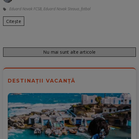
Eduard Novak FCSB
,
Eduard Novak Steaua
,
fotbal
Citește
Nu mai sunt alte articole
DESTINAȚII VACANȚĂ