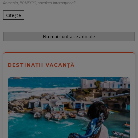
Romania
,
ROMEXPO
,
speakeri internaționali
Citește
Nu mai sunt alte articole
DESTINAȚII VACANȚĂ