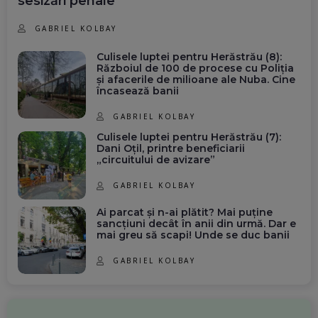
sesizări penale
GABRIEL KOLBAY
Culisele luptei pentru Herăstrău (8):
Războiul de 100 de procese cu Poliția
și afacerile de milioane ale Nuba. Cine
încasează banii
GABRIEL KOLBAY
Culisele luptei pentru Herăstrău (7):
Dani Oțil, printre beneficiarii
„circuitului de avizare”
GABRIEL KOLBAY
Ai parcat și n-ai plătit? Mai puține
sancțiuni decât în anii din urmă. Dar e
mai greu să scapi! Unde se duc banii
GABRIEL KOLBAY