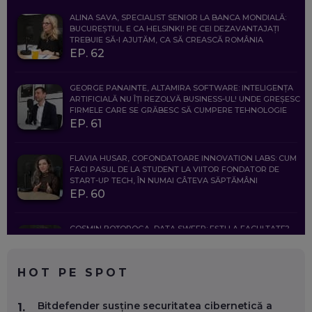
ALINA SAVA, SPECIALIST SENIOR LA BANCA MONDIALĂ:
BUCUREȘTIUL E CA HELSINKI! PE CEI DEZAVANTAJAȚI
TREBUIE SĂ-I AJUTĂM, CA SĂ CREASCĂ ROMÂNIA
EP. 62
GEORGE PANAINTE, ALTAMIRA SOFTWARE: INTELIGENȚA
ARTIFICIALĂ NU ÎȚI REZOLVĂ BUSINESS-UL! UNDE GREȘESC
FIRMELE CARE SE GRĂBESC SĂ CUMPERE TEHNOLOGIE
EP. 61
FLAVIA HUSAR, COFONDATOARE INNOVATION LABS: CUM
FACI PASUL DE LA STUDENT LA VIITOR FONDATOR DE
START-UP TECH, ÎN NUMAI CÂTEVA SĂPTĂMÂNI
EP. 60
COSMIN BOȚOROGA, DATA SWEEP: EȘTI LA FACULTATE?
CE SĂ FOLOSEȘTI, CÂND ÎȚI TREBUIE CEVA MAI PRECIS CA
CHATGPT
EP. 59
HOT PE SPOT
MARIO GHENEA, COFONDATOR WORKFLOW TIME: CUM
Bitdefender susține securitatea cibernetică a
1.
FOLOSEȘTI TEHNOLOGIA CA SĂ FII MAI BUN LA JOB. ȘI CUM