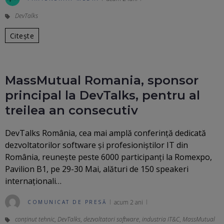
DevTalks
Citește
MassMutual Romania, sponsor
principal la DevTalks, pentru al
treilea an consecutiv
DevTalks România, cea mai amplă conferință dedicată
dezvoltatorilor software și profesioniștilor IT din
România, reunește peste 6000 participanți la Romexpo,
Pavilion B1, pe 29-30 Mai, alături de 150 speakeri
internaționali…
acum 2 ani
COMUNICAT DE PRESĂ
conținut tehnic
,
DevTalks
,
dezvoltatori software
,
industria IT&C
,
MassMutual