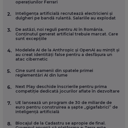
operațiunilor Ferrari
SE VA SCHIMBA MUNCA, ÎN URMĂTORII ANI
EP. 58
Inteligența artificială recrutează electricieni și
2.
dulgheri pe bandă rulantă. Salariile au explodat
MARIUS PAȘCULEA, COFONDATOR AL KULTH: CUM
FOLOSEȘTI TEHNOLOGIA CA SĂ ÎȚI DESCHIZI DRUMUL
De astăzi, noi reguli pentru AI în România.
3.
CĂTRE ARTĂ, LA NIVEL GLOBAL
Conținutul generat artificial trebuie marcat. Care
EP. 57
sunt excepțiile
Modelele AI de la Anthropic și OpenAI au mințit și
4.
ANDREI AVĂDANEI, BIT SENTINEL: CUM ÎȚI PROTEJEZI
au creat identități false pentru a desfășura un
EFICIENT VIAȚA ONLINE. ȘI CARE SUNT PRIMII PAȘI ÎNTR-O
atac cibernetic
CARIERĂ DE „HACKER CU PERMIS”
EP. 56
Cine sunt oamenii din spatele primei
5.
reglementări AI din lume
DOINA VÎLCEANU, CONTENTSPEED: VREI SUCCES ONLINE?
Next Play deschide înscrierile pentru prima
6.
ÎNVAȚĂ AEO ȘI GEO!
competiție dedicată jocurilor aflate în dezvoltare
EP. 55
UE lansează un program de 30 de miliarde de
7.
euro pentru construirea a șapte „gigafabrici” de
OLIVIU MATEI, HOLISUN: SOFTWARE DE LA CLUJ PENTRU
inteligență artificială
WASHINGTON, OCHELARI INTELIGENȚI ȘI FERME
VERTICALE FĂRĂ PĂMÂNT
Blocajul de la Cadastru se apropie de final.
8.
EP. 54
Guvernul anunță că platforma e-Terra este