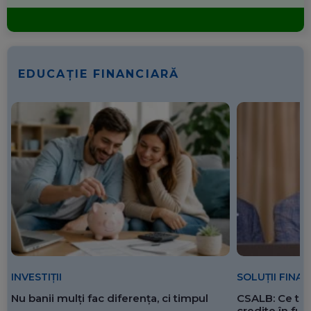
EDUCAȚIE FINANCIARĂ
SOLUȚII FINA
INVESTIȚII
CSALB: Ce tre
Nu banii mulți fac diferența, ci timpul
credite în f