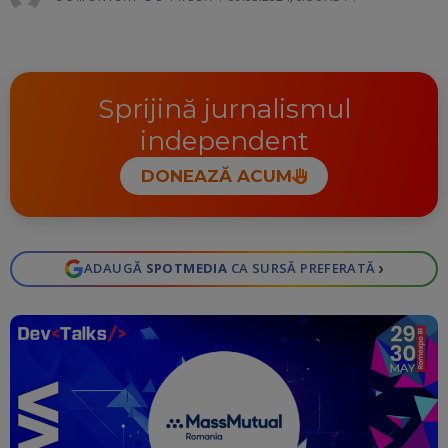
Ma
Sprijină jurnalismul
independent
DONEAZĂ ACUM
›
ADAUGĂ
SPOTMEDIA
CA SURSĂ PREFERATĂ