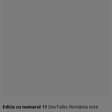
Edi
ț
ia cu numarul 11
DevTalks România este