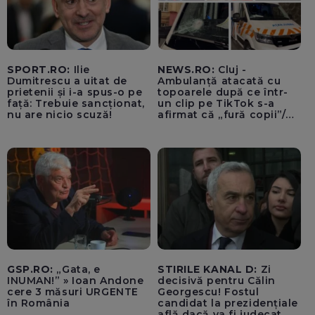
SPORT.RO:
Ilie
NEWS.RO:
Cluj -
Dumitrescu a uitat de
Ambulanță atacată cu
prietenii și i-a spus-o pe
topoarele după ce într-
față: Trebuie sancționat,
un clip pe TikTok s-a
nu are nicio scuză!
afirmat că „fură copii”/
Șoferul autosanitarei a
fost rănit la ochi de
cioburile parbrizului
spart - FOTO, VIDEO
GSP.RO:
„Gata, e
STIRILE KANAL D:
Zi
INUMAN!” » Ioan Andone
decisivă pentru Călin
cere 3 măsuri URGENTE
Georgescu! Fostul
în România
candidat la prezidențiale
află dacă va fi judecat