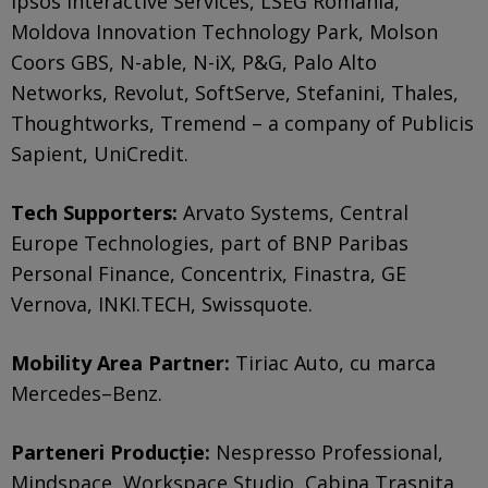
Ipsos Interactive Services, LSEG Romania,
Moldova Innovation Technology Park, Molson
Coors GBS, N-able, N-iX, P&G, Palo Alto
Networks, Revolut, SoftServe, Stefanini, Thales,
Thoughtworks, Tremend – a company of Publicis
Sapient, UniCredit.
Tech Supporters:
Arvato Systems, Central
Europe Technologies, part of BNP Paribas
Personal Finance, Concentrix, Finastra, GE
Vernova, INKI.TECH, Swissquote.
Mobility Area Partner:
Tiriac Auto, cu marca
Mercedes–Benz.
Parteneri Producție:
Nespresso Professional,
Mindspace, Workspace Studio, Cabina Trasnita,