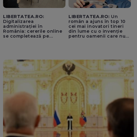
LIBERTATEA.RO:
LIBERTATEA.RO:
Un
Digitalizarea
român a ajuns în top 10
administrației în
cei mai inovatori tineri
România: cererile online
din lume cu o invenție
se completează pe
pentru oamenii care nu
calculatoarele de la
văd: „Are o misiune
ghișee
clară”