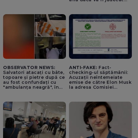
pentru tentativă de
lovitură de stat
OBSERVATOR NEWS:
ANTI-FAKE:
Fact-
Salvatori atacați cu bâte,
checking-ul săptămânii:
topoare și pietre după ce
Acuzații neîntemeiate
au fost confundați cu
emise de către Elon Musk
"ambulanța neagră", în
la adresa Comisiei
Cluj
Europene despre oferta
unui „acord secret”
pentru instaurarea
„cenzurii” pe platforma X