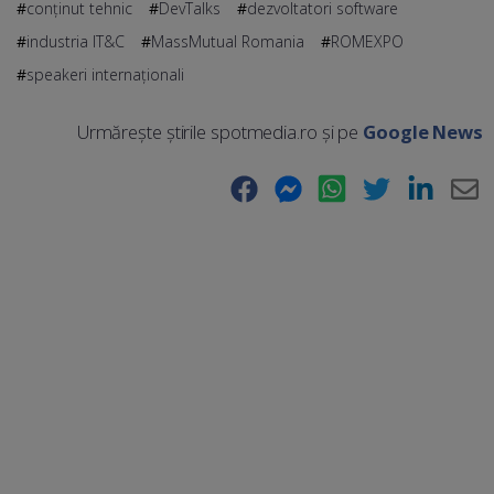
conținut tehnic
DevTalks
dezvoltatori software
industria IT&C
MassMutual Romania
ROMEXPO
speakeri internaționali
Urmărește știrile spotmedia.ro și pe
Google News
Facebook
Messenger
WhatsApp
Twitter
LinkedIn
E-
Ma