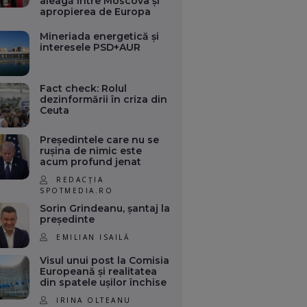
aleagă între Moscova și
apropierea de Europa
Mineriada energetică și
interesele PSD+AUR
Fact check: Rolul
dezinformării în criza din
Ceuta
Președintele care nu se
rușina de nimic este
acum profund jenat
REDACȚIA
SPOTMEDIA.RO
Sorin Grindeanu, șantaj la
președinte
EMILIAN ISAILĂ
Visul unui post la Comisia
Europeană și realitatea
din spatele ușilor închise
IRINA OLTEANU