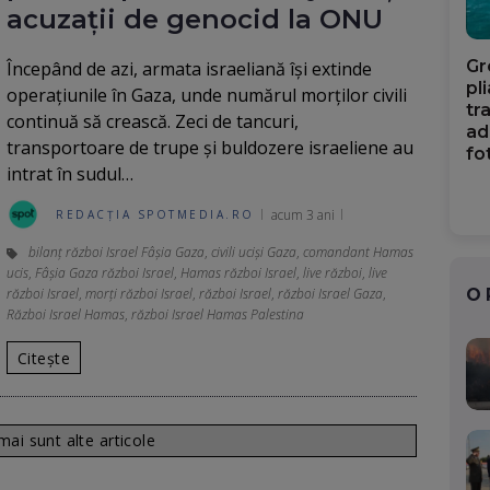
acuzații de genocid la ONU
Gr
Începând de azi, armata israeliană îşi extinde
pl
operaţiunile în Gaza, unde numărul morţilor civili
tr
continuă să crească. Zeci de tancuri,
ad
transportoare de trupe şi buldozere israeliene au
fo
intrat în sudul…
acum 3 ani
REDACȚIA SPOTMEDIA.RO
bilanț război Israel Fâșia Gaza
,
civili uciși Gaza
,
comandant Hamas
ucis
,
Fâșia Gaza război Israel
,
Hamas război Israel
,
live război
,
live
război Israel
,
morți război Israel
,
război Israel
,
război Israel Gaza
,
O
Război Israel Hamas
,
război Israel Hamas Palestina
Citește
ai sunt alte articole