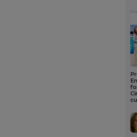
Pr
En
fo
Ci
cu