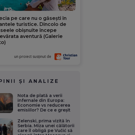
ecia pe care nu o găsești în
iantele turistice. Dincolo de
aseele obișnuite începe
evărata aventură (Galerie
to)
un proiect susținut de
PINII ȘI ANALIZE
Nota de plată a verii
infernale din Europa:
Economie vs reducerea
emisiilor? De ce e greșit
Zelenski, prima vizită în
Serbia. Miza unei călătorii
care îl obligă pe Vučić să