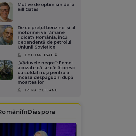
Motive de optimism de la
Bill Gates
De ce prețul benzinei și al
motorinei va rămâne
ridicat? România, încă
dependentă de petrolul
Uniunii Sovietice
EMILIAN ISAILĂ
„Văduvele negre”: Femei
acuzate că se căsătoresc
cu soldați ruși pentru a
încasa despăgubiri după
moartea lor
IRINA OLTEANU
RomâniÎnDiaspora