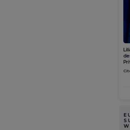
Li
des
Pr
sp
Cit
Ro
E
S
W