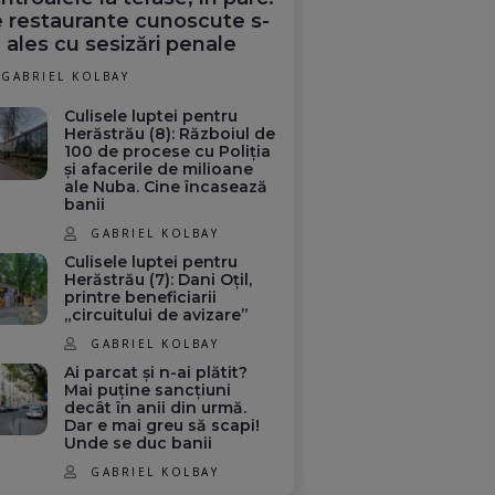
 restaurante cunoscute s-
 ales cu sesizări penale
GABRIEL KOLBAY
Culisele luptei pentru
Herăstrău (8): Războiul de
100 de procese cu Poliția
și afacerile de milioane
ale Nuba. Cine încasează
banii
GABRIEL KOLBAY
Culisele luptei pentru
Herăstrău (7): Dani Oțil,
printre beneficiarii
„circuitului de avizare”
GABRIEL KOLBAY
Ai parcat și n-ai plătit?
Mai puține sancțiuni
decât în anii din urmă.
Dar e mai greu să scapi!
Unde se duc banii
GABRIEL KOLBAY