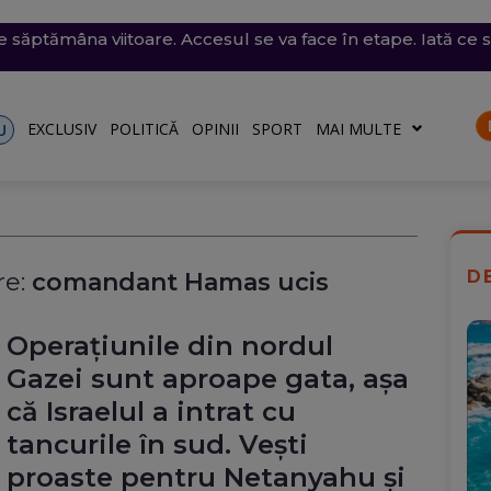
i violente: acoperișuri smulse și mașini avariate în mai mul
e săptămâna viitoare. Accesul se va face în etape. Iată ce s
l României: Deficitul scade, dar criza politică amenință c
 desenat pe o stâncă de pe Transfăgărășan mesajul de iu
ăvești, pe care abia o pornise acum câteva zile
o)
EXCLUSIV
POLITICĂ
OPINII
SPORT
MAI MULTE
U
D
e:
comandant Hamas ucis
Operațiunile din nordul
Gazei sunt aproape gata, așa
că Israelul a intrat cu
tancurile în sud. Vești
proaste pentru Netanyahu și