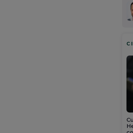
C
Cu
He
co