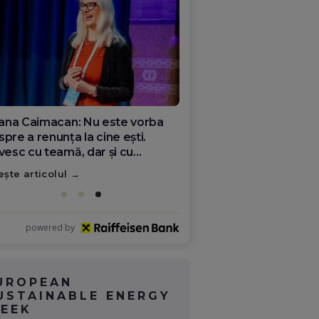
liana Caimacan: Nu este vorba
pre a renunța la cine ești.
ivesc cu teamă, dar și cu
eranță ceea ce se întâmplă în
ește articolul
mânia
powered by
UROPEAN
USTAINABLE ENERGY
EEK