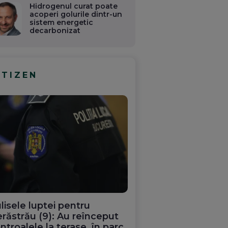
Hidrogenul curat poate
acoperi golurile dintr-un
sistem energetic
decarbonizat
ITIZEN
lisele luptei pentru
răstrău (9): Au reînceput
ntroalele la terase, în parc.