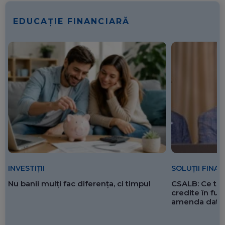
EDUCAȚIE FINANCIARĂ
SOLUȚII FINA
INVESTIȚII
CSALB: Ce tre
Nu banii mulți fac diferența, ci timpul
credite în f
amenda dată 