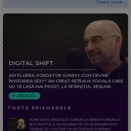
Citește toate...
DIGITAL SHIFT
ADI FLOREA, FONDATOR SONEXY: CUM DEVINE
ÎNVĂȚAREA SEXY? AM CREAT REȚEAUA SOCIALĂ CARE
NU TE LASĂ MAI PROST, LA SFÂRȘITUL SESIUNII
ASCULTĂ
TOATE EPISOADELE
ALINA SAVA, SPECIALIST SENIOR LA BANCA MONDIALĂ:
BUCUREȘTIUL E CA HELSINKI! PE CEI DEZAVANTAJAȚI
TREBUIE SĂ-I AJUTĂM, CA SĂ CREASCĂ ROMÂNIA