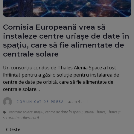
Comisia Europeană vrea să
instaleze centre uriașe de date în
spațiu, care să fie alimentate de
centrale solare
Un consorțiu condus de Thales Alenia Space a fost
înființat pentru a găsi o soluție pentru instalarea de
centre de date pe orbită, care să fie alimentate de
centrale solare…
acum 4 ani
COMUNICAT DE PRESĂ
centrale solare spaţiu
,
centre de date în spațiu
,
studiu Thales
,
Thales și
securitatea cibernetică
Citește