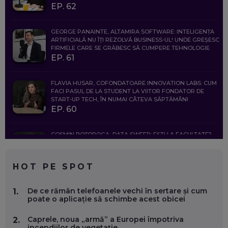
EP. 62
GEORGE PANAINTE, ALTAMIRA SOFTWARE: INTELIGENȚA
ARTIFICIALĂ NU ÎȚI REZOLVĂ BUSINESS-UL! UNDE GREȘESC
FIRMELE CARE SE GRĂBESC SĂ CUMPERE TEHNOLOGIE
EP. 61
FLAVIA HUSAR, COFONDATOARE INNOVATION LABS: CUM
FACI PASUL DE LA STUDENT LA VIITOR FONDATOR DE
START-UP TECH, ÎN NUMAI CÂTEVA SĂPTĂMÂNI
EP. 60
COSMIN BOȚOROGA, DATA SWEEP: EȘTI LA FACULTATE?
CE SĂ FOLOSEȘTI, CÂND ÎȚI TREBUIE CEVA MAI PRECIS CA
CHATGPT
EP. 59
HOT PE SPOT
MARIO GHENEA, COFONDATOR WORKFLOW TIME: CUM
De ce rămân telefoanele vechi în sertare și cum
1.
FOLOSEȘTI TEHNOLOGIA CA SĂ FII MAI BUN LA JOB. ȘI CUM
poate o aplicație să schimbe acest obicei
SE VA SCHIMBA MUNCA, ÎN URMĂTORII ANI
EP. 58
Caprele, noua „armă” a Europei împotriva
2.
incendiilor de vegetație