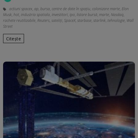
actiuni spacex
,
ap
,
bursa
,
centre de date în spațiu
,
colonizare marte
,
Elon
Musk
,
hot
,
industria spatiala
,
investitori
,
ipo
,
listare bursă
,
marte
,
Nasdaq
,
rachete reutilizabile
,
Reuters
,
sateliți
,
SpaceX
,
starbase
,
starlink
,
tehnologie
,
Wall
Street
Citește