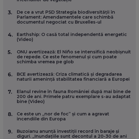
MARIUS PAȘCULEA, COFONDATOR AL KULTH: CUM
FOLOSEȘTI TEHNOLOGIA CA SĂ ÎȚI DESCHIZI DRUMUL
De ce a vrut PSD Strategia biodiversității în
3.
CĂTRE ARTĂ, LA NIVEL GLOBAL
Parlament: Amendamentele care schimbă
EP. 57
documentul negociat cu Bruxelles-ul
Earthship: O casă total independentă energetic
4.
ANDREI AVĂDANEI, BIT SENTINEL: CUM ÎȚI PROTEJEZI
(Video)
EFICIENT VIAȚA ONLINE. ȘI CARE SUNT PRIMII PAȘI ÎNTR-O
CARIERĂ DE „HACKER CU PERMIS”
ONU avertizează: El Niño se intensifică neobișnuit
5.
EP. 56
de repede. Ce este fenomenul și cum poate
schimba vremea pe glob
DOINA VÎLCEANU, CONTENTSPEED: VREI SUCCES ONLINE?
BCE avertizează: Criza climatică și degradarea
6.
ÎNVAȚĂ AEO ȘI GEO!
naturii amenință stabilitatea financiară a Europei
EP. 55
Elanul revine în fauna României după mai bine de
7.
200 de ani. Primele patru exemplare s-au adaptat
OLIVIU MATEI, HOLISUN: SOFTWARE DE LA CLUJ PENTRU
bine (Video)
WASHINGTON, OCHELARI INTELIGENȚI ȘI FERME
VERTICALE FĂRĂ PĂMÂNT
Ce este un „nor de foc” și cum a agravat
8.
EP. 54
incendiile din Europa
Buzoianu anunță investiții record în baraje și
VALENTIN VANCEA, CEO AL PATRIA BANK: AUTOMATIZĂM
9.
diguri. „Inundațiile sunt decontul a 20-30 de ani
PROCESE, DAR CE FACEM CÂND PICĂ BAZA DE DATE, LA