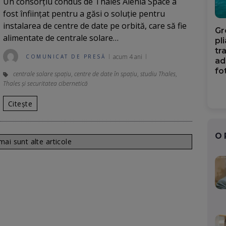
Un consorțiu condus de Thales Alenia Space a
fost înființat pentru a găsi o soluție pentru
instalarea de centre de date pe orbită, care să fie
Gr
alimentate de centrale solare…
pl
tr
acum 4 ani
COMUNICAT DE PRESĂ
ad
fo
centrale solare spaţiu
,
centre de date în spațiu
,
studiu Thales
,
Thales și securitatea cibernetică
Citește
O
ai sunt alte articole