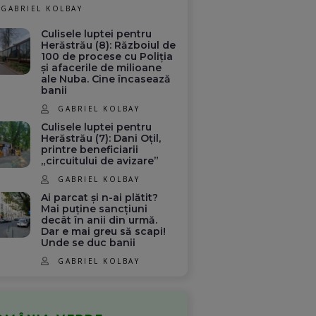
GABRIEL KOLBAY
Culisele luptei pentru
Herăstrău (8): Războiul de
100 de procese cu Poliția
și afacerile de milioane
ale Nuba. Cine încasează
banii
GABRIEL KOLBAY
Culisele luptei pentru
Herăstrău (7): Dani Oțil,
printre beneficiarii
„circuitului de avizare”
GABRIEL KOLBAY
Ai parcat și n-ai plătit?
Mai puține sancțiuni
decât în anii din urmă.
Dar e mai greu să scapi!
Unde se duc banii
GABRIEL KOLBAY