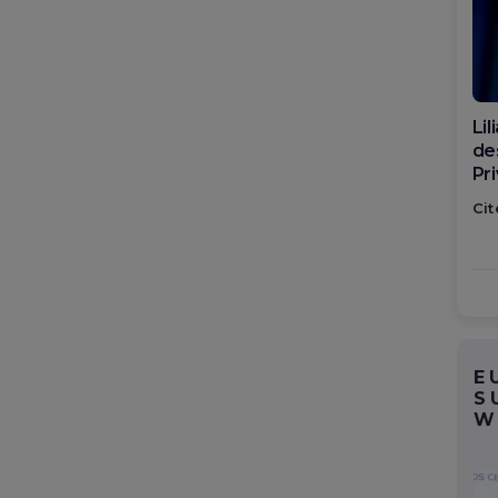
Di
ca
po
Cit
E
S
W