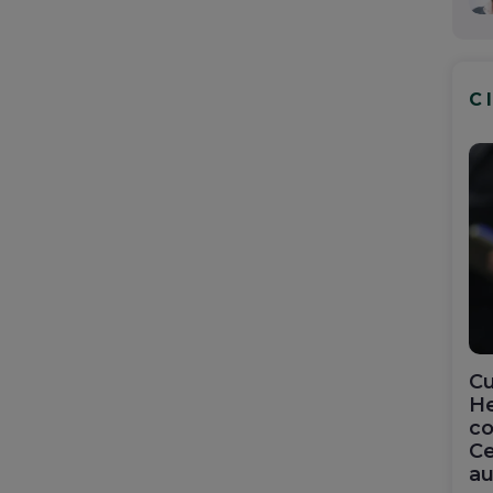
C
Cu
He
co
Ce
au