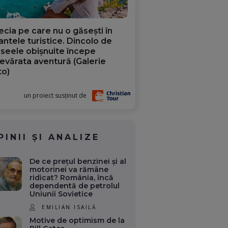
ecia pe care nu o găsești în
iantele turistice. Dincolo de
aseele obișnuite începe
evărata aventură (Galerie
to)
un proiect susținut de
PINII ȘI ANALIZE
De ce prețul benzinei și al
motorinei va rămâne
ridicat? România, încă
dependentă de petrolul
Uniunii Sovietice
EMILIAN ISAILĂ
Motive de optimism de la