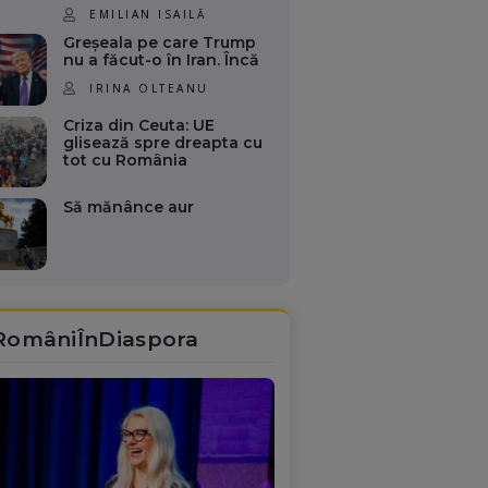
EMILIAN ISAILĂ
Greșeala pe care Trump
nu a făcut-o în Iran. Încă
IRINA OLTEANU
Criza din Ceuta: UE
glisează spre dreapta cu
tot cu România
Să mănânce aur
RomâniÎnDiaspora