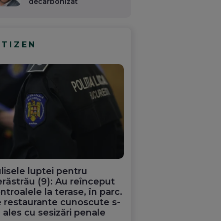
decarbonizat
ITIZEN
lisele luptei pentru
răstrău (9): Au reînceput
ntroalele la terase, în parc.
 restaurante cunoscute s-
 ales cu sesizări penale