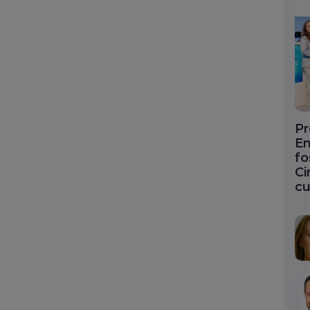
Pr
En
fo
Ci
cu