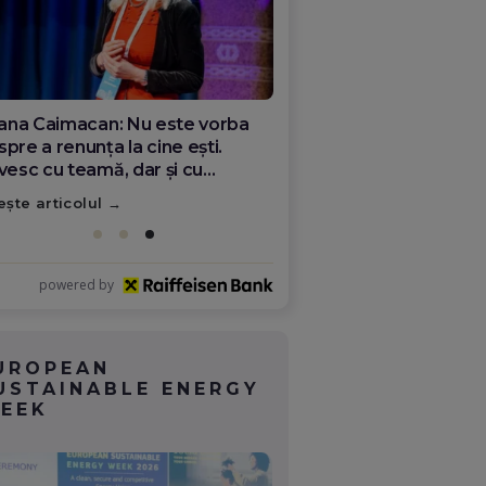
ana Olar, românca de la Google
re demonstrează că diaspora
ate schimba România
ește articolul
powered by
UROPEAN
USTAINABLE ENERGY
EEK