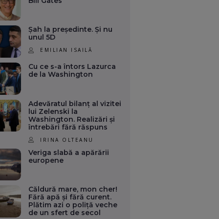
Bill Gates
Șah la președinte. Și nu
unul 5D
EMILIAN ISAILĂ
Cu ce s-a întors Lazurca
de la Washington
Adevăratul bilanț al vizitei
lui Zelenski la
Washington. Realizări și
întrebări fără răspuns
IRINA OLTEANU
Veriga slabă a apărării
europene
Căldură mare, mon cher!
Fără apă și fără curent.
Plătim azi o poliță veche
de un sfert de secol