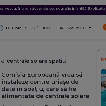
conomie de energie, fără efect: Miercuri, la momentul criti
v exploziv a perturbat traficul pe aeroportul Leipzig, un c
vramescu, într-un dosar de pornografie infantilă. Explicația 
tenera lui Nicușor Dan, și-a publicat declarațiile de avere 
 mare, în dreptul unei plaje din Mamaia (Video). Aparatul v
rii
turile către Ucraina. Rusia, principalul suspect
riu are la Dacia
EXCLUSIV
POLITICĂ
OPINII
SPORT
MAI MULTE
U
D
e:
centrale solare spaţiu
Comisia Europeană vrea să
instaleze centre uriașe de
date în spațiu, care să fie
alimentate de centrale solare