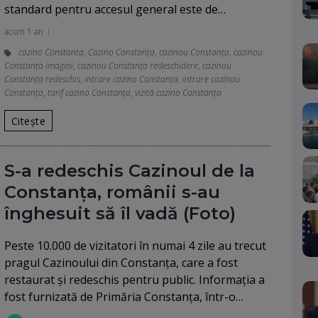
standard pentru accesul general este de…
acum 1 an
cazino Constanta
,
Cazino Constanța
,
cazinou Constanța
,
cazinou
Constanța imagini
,
cazinou Constanța redeschidere
,
cazinou
Constanța redeschis
,
intrare cazino Constanța
,
intrare cazinou
Constanța
,
tarif cazino Constanța
,
vizită cazino Constanța
Citește
S-a redeschis Cazinoul de la
Constanța, românii s-au
înghesuit să îl vadă (Foto)
Peste 10.000 de vizitatori în numai 4 zile au trecut
pragul Cazinoului din Constanța, care a fost
restaurat și redeschis pentru public. Informația a
fost furnizată de Primăria Constanța, într-o…