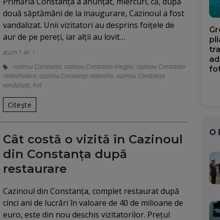
Primăria Constanţa a anunţat, miercuri, că, după
două săptămâni de la inaugurare, Cazinoul a fost
vandalizat. Unii vizitatori au desprins foiţele de
Gr
aur de pe pereţi, iar alţii au lovit…
pl
tr
acum 1 an
ad
cazinou Constanța
,
cazinou Constanța imagini
,
cazinou Constanța
fo
redeschidere
,
cazinou Constanța redeschis
,
cazinou Constanța
vandalizat
,
hot
Citește
O
Cât costă o vizită în Cazinoul
din Constanța după
restaurare
Cazinoul din Constanța, complet restaurat după
cinci ani de lucrări în valoare de 40 de milioane de
euro, este din nou deschis vizitatorilor. Prețul