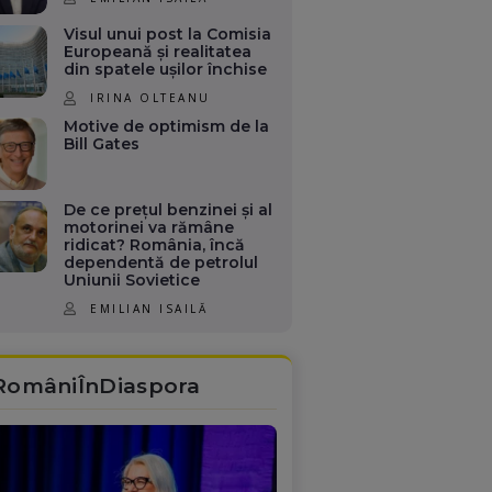
Visul unui post la Comisia
Europeană și realitatea
din spatele ușilor închise
IRINA OLTEANU
Motive de optimism de la
Bill Gates
De ce prețul benzinei și al
motorinei va rămâne
ridicat? România, încă
dependentă de petrolul
Uniunii Sovietice
EMILIAN ISAILĂ
RomâniÎnDiaspora