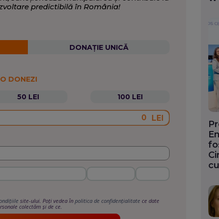
zvoltare predictibilă în România!
DONAȚIE UNICĂ
 O DONEZI
50 LEI
100 LEI
LEI
Pr
En
fo
Ci
cu
ondițiile
site-ului. Poți vedea în
politica de confidențialitate
ce date
rsonale colectăm și de ce.