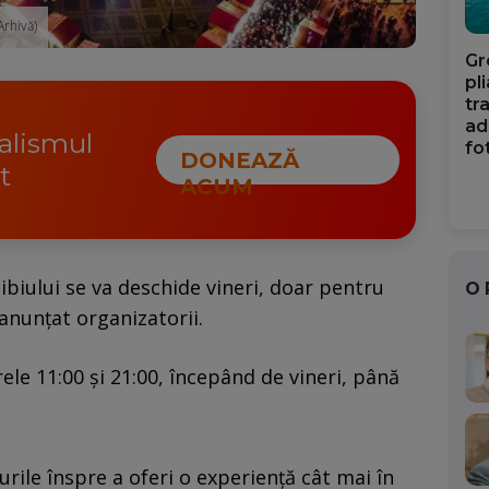
Arhivă)
Gr
pl
tr
ad
nalismul
fo
DONEAZĂ
t
ACUM
ibiului se va deschide vineri, doar pentru
O
 anunţat organizatorii.
rele 11:00 şi 21:00, începând de vineri, până
rile înspre a oferi o experienţă cât mai în