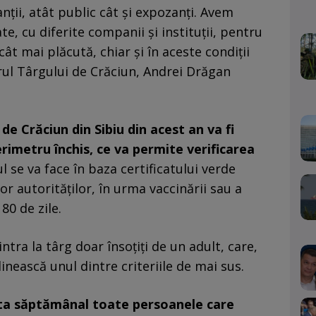
nţii, atât public cât şi expozanţi. Avem
e, cu diferite companii şi instituţii, pentru
cât mai plăcută, chiar şi în aceste condiţii
orul Târgului de Crăciun, Andrei Drăgan
de Crăciun din Sibiu din acest an va fi
erimetru închis, ce va permite verificarea
 se va face în baza certificatului verde
or autorităţilor, în urma vaccinării sau a
80 de zile.
intra la târg doar însoţiţi de un adult, care,
inească unul dintre criteriile de mai sus.
esta săptămânal toate persoanele care