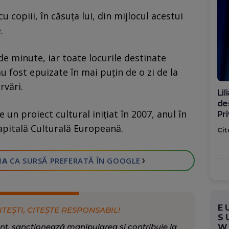
u copiii, în căsuţa lui, din mijlocul acestui
.
de minute, iar toate locurile destinate
au fost epuizate în mai puţin de o zi de la
rvări.
Di
ca
 un proiect cultural iniţiat în 2007, anul în
po
Capitală Culturală Europeană.
Cit
›
IA
CA SURSĂ PREFERATĂ
ÎN GOOGLE
E
ITEȘTI, CITEȘTE RESPONSABIL!
S
nt, sancționează manipularea și contribuie la
W