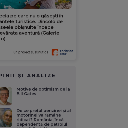
ecia pe care nu o găsești în
iantele turistice. Dincolo de
aseele obișnuite începe
evărata aventură (Galerie
to)
un proiect susținut de
PINII ȘI ANALIZE
Motive de optimism de la
Bill Gates
De ce prețul benzinei și al
motorinei va rămâne
ridicat? România, încă
dependentă de petrolul