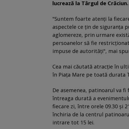
lucrează la Târgul de Crăciun.
"Suntem foarte atenţi la fieca
aspectele ce ţin de siguranţa p
aglomereze, prin urmare există
persoanelor să fie restricţiona
impuse de autorităţi", mai spu
Cea mai căutată atracţie în ult
în Piaţa Mare pe toată durata 
De asemenea, patinoarul va fi f
întreaga durată a evenimentului
fiecare zi, între orele 09.30 şi
închiria de la centrul patinoarul
intrare tot 15 lei.