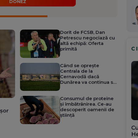
DONEZ
Dorit de FCSB, Dan
Petrescu negociază cu
altă echipă: Oferta
C
primită
Când se oprește
Centrala de la
Cernavodă dacă
Dunărea va continua să
scadă
Consumul de proteine
și îmbătrânirea. Ce-au
descoperit oamenii de
ușor
știință
Cu
He