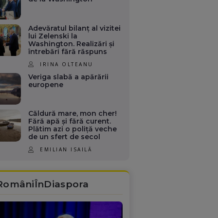
Adevăratul bilanț al vizitei
lui Zelenski la
Washington. Realizări și
întrebări fără răspuns
IRINA OLTEANU
Veriga slabă a apărării
europene
Căldură mare, mon cher!
Fără apă și fără curent.
Plătim azi o poliță veche
de un sfert de secol
EMILIAN ISAILĂ
RomâniÎnDiaspora