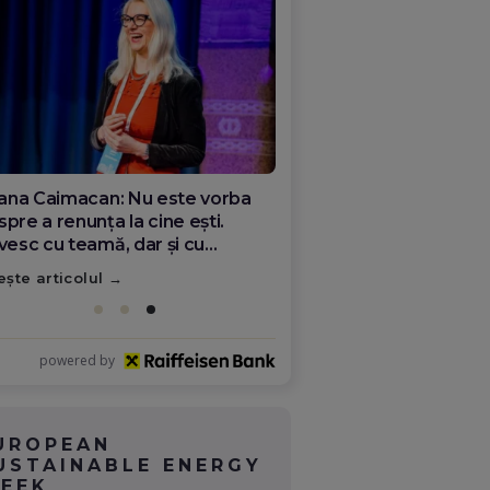
ana Olar, românca de la Google
re demonstrează că diaspora
ate schimba România
ește articolul
powered by
UROPEAN
USTAINABLE ENERGY
EEK