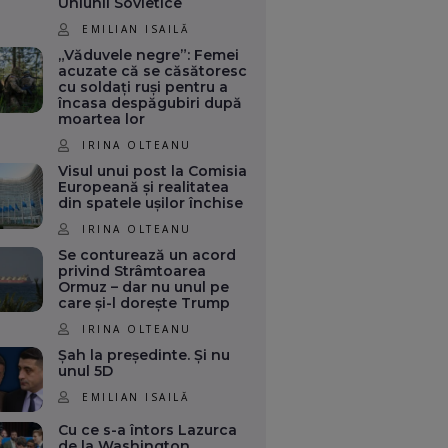
Uniunii Sovietice
EMILIAN ISAILĂ
„Văduvele negre”: Femei
acuzate că se căsătoresc
cu soldați ruși pentru a
încasa despăgubiri după
moartea lor
IRINA OLTEANU
Visul unui post la Comisia
Europeană și realitatea
din spatele ușilor închise
IRINA OLTEANU
Se conturează un acord
privind Strâmtoarea
Ormuz – dar nu unul pe
care și-l dorește Trump
IRINA OLTEANU
Șah la președinte. Și nu
unul 5D
EMILIAN ISAILĂ
Cu ce s-a întors Lazurca
de la Washington