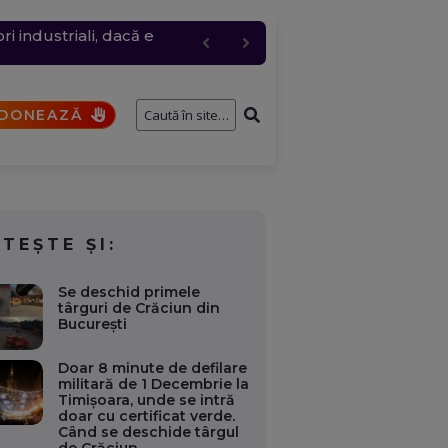
 industriali, dacă e
ie electrică în orele de
c, cererea a urcat
entru logistic cheie
fostului consilier
DONEAZĂ
ITEȘTE ȘI:
Se deschid primele
târguri de Crăciun din
București
Doar 8 minute de defilare
militară de 1 Decembrie la
Timişoara, unde se intră
doar cu certificat verde.
Când se deschide târgul
de Crăciun