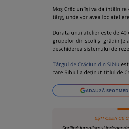
Moş Crăciun îşi va da întâlnire c
târg, unde vor avea loc ateliere
Durata unui atelier este de 40 
grupelor din şcoli şi grădiniţe 
deschiderea sistemului de reze
Târgul de Crăciun din Sibiu
este
care Sibiul a deţinut titlul de 
ADAUGĂ
SPOTMED
EȘTI CEEA CE C
Sprijină jurnalismul independe