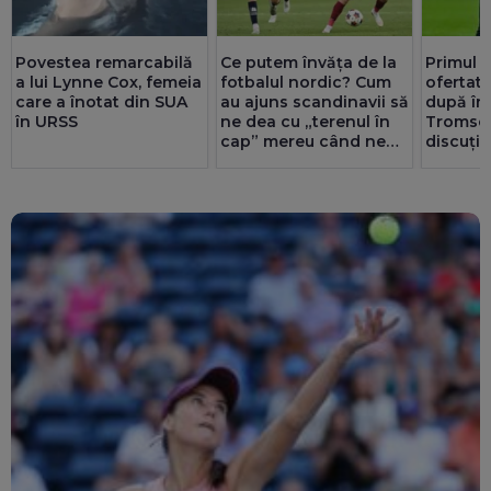
Povestea remarcabilă
Ce putem învăța de la
Primul 
a lui Lynne Cox, femeia
fotbalul nordic? Cum
ofertat 
care a înotat din SUA
au ajuns scandinavii să
după în
în URSS
ne dea cu „terenul în
Tromso:
cap” mereu când ne
discuție
întâlnesc