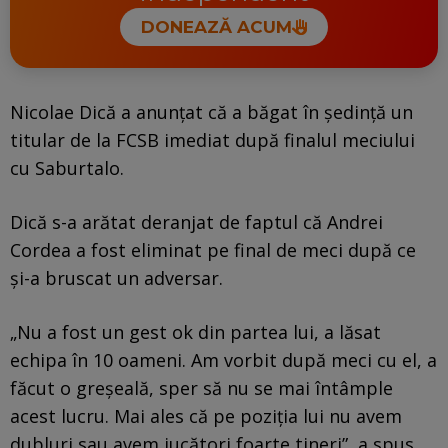
DONEAZĂ ACUM
Nicolae Dică a anunțat că a băgat în ședință un
titular de la FCSB imediat după finalul meciului
cu Saburtalo.
Dică s-a arătat deranjat de faptul că Andrei
Cordea a fost eliminat pe final de meci după ce
și-a bruscat un adversar.
„Nu a fost un gest ok din partea lui, a lăsat
echipa în 10 oameni. Am vorbit după meci cu el, a
făcut o greșeală, sper să nu se mai întâmple
acest lucru. Mai ales că pe poziția lui nu avem
dubluri sau avem jucători foarte tineri”, a spus