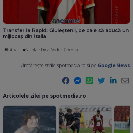
Transfer la Rapid: Giuleștenii, pe cale să aducă un
mijlocaș din Italia
fotbal
Nicolae Dica Andrei Cordea
Urmărește știrile spotmedia.ro și pe
Google News
Facebook
Messenger
WhatsApp
Twitter
LinkedIn
E-
Articolele zilei pe spotmedia.ro
Ma