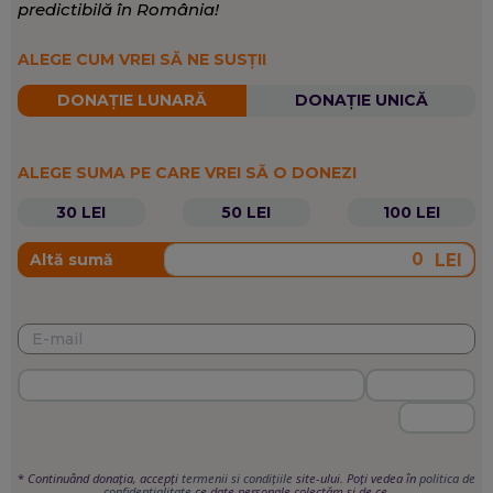
predictibilă în România!
ALEGE CUM VREI SĂ NE SUSȚII
DONAȚIE LUNARĂ
DONAȚIE UNICĂ
ALEGE SUMA PE CARE VREI SĂ O DONEZI
30 LEI
50 LEI
100 LEI
LEI
Altă sumă
*
Continuând donația, accepți
termenii si condițiile
site-ului. Poți vedea în
politica de
confidențialitate
ce date personale colectăm și de ce.