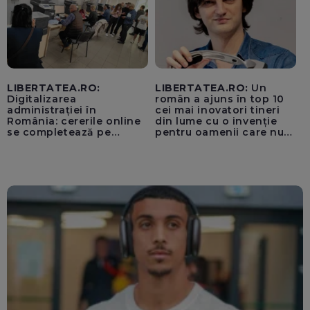
LIBERTATEA.RO:
LIBERTATEA.RO:
Un
Digitalizarea
român a ajuns în top 10
administrației în
cei mai inovatori tineri
România: cererile online
din lume cu o invenție
se completează pe
pentru oamenii care nu
calculatoarele de la
văd: „Are o misiune
ghișee
clară”