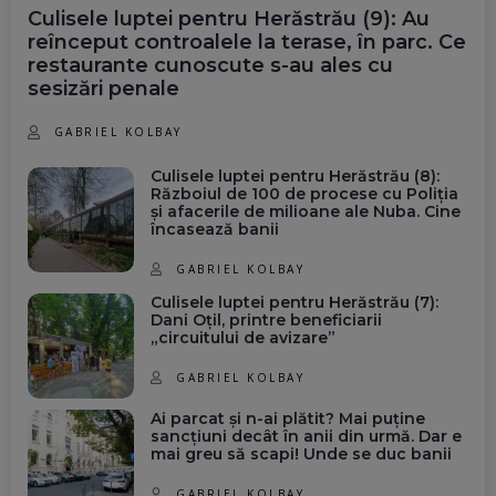
Culisele luptei pentru Herăstrău (9): Au
reînceput controalele la terase, în parc. Ce
restaurante cunoscute s-au ales cu
sesizări penale
GABRIEL KOLBAY
Culisele luptei pentru Herăstrău (8):
Războiul de 100 de procese cu Poliția
și afacerile de milioane ale Nuba. Cine
încasează banii
GABRIEL KOLBAY
Culisele luptei pentru Herăstrău (7):
Dani Oțil, printre beneficiarii
„circuitului de avizare”
GABRIEL KOLBAY
Ai parcat și n-ai plătit? Mai puține
sancțiuni decât în anii din urmă. Dar e
mai greu să scapi! Unde se duc banii
GABRIEL KOLBAY