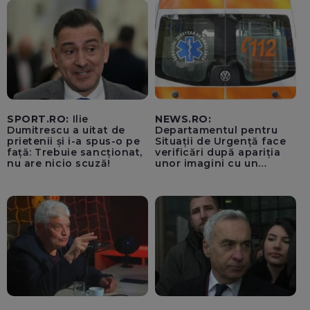
SPORT.RO:
Ilie
NEWS.RO:
Dumitrescu a uitat de
Departamentul pentru
prietenii și i-a spus-o pe
Situații de Urgență face
față: Trebuie sancționat,
verificări după apariția
nu are nicio scuză!
unor imagini cu un
echipaj al Ambulanței
Bacău care ar fi oprit
pentru cumpărături în
timp ce transporta un
pacient către spital