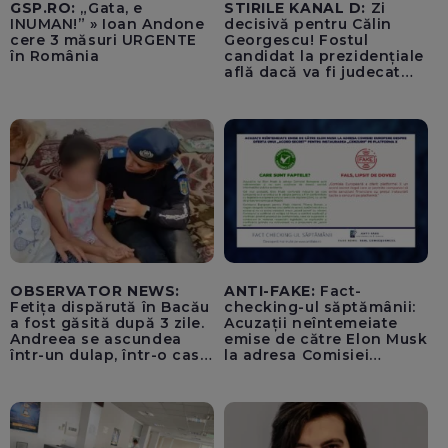
GSP.RO:
„Gata, e
STIRILE KANAL D:
Zi
INUMAN!” » Ioan Andone
decisivă pentru Călin
cere 3 măsuri URGENTE
Georgescu! Fostul
în România
candidat la prezidențiale
află dacă va fi judecat
pentru tentativă de
lovitură de stat
OBSERVATOR NEWS:
ANTI-FAKE:
Fact-
Fetița dispărută în Bacău
checking-ul săptămânii:
a fost găsită după 3 zile.
Acuzații neîntemeiate
Andreea se ascundea
emise de către Elon Musk
într-un dulap, într-o casă
la adresa Comisiei
părăsită
Europene despre oferta
unui „acord secret”
pentru instaurarea
„cenzurii” pe platforma X