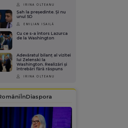
IRINA OLTEANU
Șah la președinte. Și nu
unul 5D
EMILIAN ISAILĂ
Cu ce s-a întors Lazurca
de la Washington
Adevăratul bilanț al vizitei
lui Zelenski la
Washington. Realizări și
întrebări fără răspuns
IRINA OLTEANU
RomâniÎnDiaspora