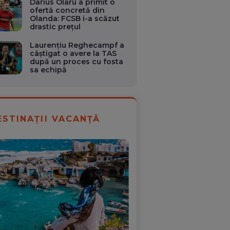
Darius Olaru a primit o
ofertă concretă din
Olanda: FCSB i-a scăzut
drastic prețul
Laurențiu Reghecampf a
câștigat o avere la TAS
după un proces cu fosta
sa echipă
ESTINAȚII VACANȚĂ