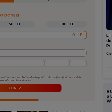
 O DONEZI
50 LEI
100 LEI
LEI
Di
ca
po
Cit
ondițiile
site-ului. Poți vedea în
politica de confidențialitate
ce date
rsonale colectăm și de ce.
DONEZ
E
S
W