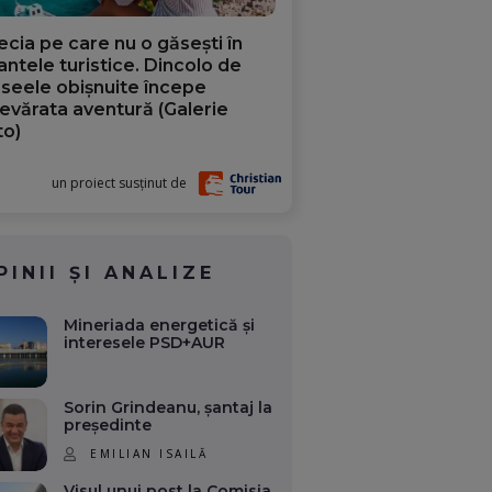
ecia pe care nu o găsești în
iantele turistice. Dincolo de
aseele obișnuite începe
evărata aventură (Galerie
to)
un proiect susținut de
PINII ȘI ANALIZE
Mineriada energetică și
interesele PSD+AUR
Sorin Grindeanu, șantaj la
președinte
EMILIAN ISAILĂ
Visul unui post la Comisia