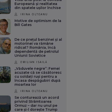
Europeană și realitatea
din spatele ușilor închise
IRINA OLTEANU
Motive de optimism de la
Bill Gates
De ce prețul benzinei și al
motorinei va rămâne
ridicat? România, încă
dependentă de petrolul
Uniunii Sovietice
EMILIAN ISAILĂ
„Văduvele negre”: Femei
acuzate că se căsătoresc
cu soldați ruși pentru a
încasa despăgubiri după
moartea lor
IRINA OLTEANU
Se conturează un acord
privind Strâmtoarea
Ormuz – dar nu unul pe
care și-l dorește Trump