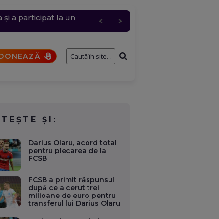
i a participat la un
 și anulări masive
cul a fost restricționat
ernavodă
DONEAZĂ
ITEȘTE ȘI:
Darius Olaru, acord total
pentru plecarea de la
FCSB
FCSB a primit răspunsul
după ce a cerut trei
milioane de euro pentru
transferul lui Darius Olaru