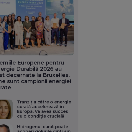
emiile Europene pentru
ergie Durabilă 2026 au
st decernate la Bruxelles.
ne sunt campionii energiei
rate
Tranziția către o energie
curată accelerează în
Europa. Va avea succes
cu o condiție crucială
Hidrogenul curat poate
acoperi golurile dintr-un