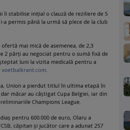
îi stabilise inițial o clauză de reziliere de 5
 i-a permis până la urmă să plece de la club
l o ofertă mai mică de asemenea, de 2,3
le 2 părți au negociat pentru o sumă fixă de
șteptat luni la vizita medicală pentru a
e
voetbalkrant.com
.
, Union a pierdut titlul în ultima etapă în
 dar măcar au câștigat Cupa Belgiei, iar din
 preliminariile Champions League.
diaș pentru 600.000 de euro, Olaru a
 FCSB, căpitan și jucător care a adunat 257