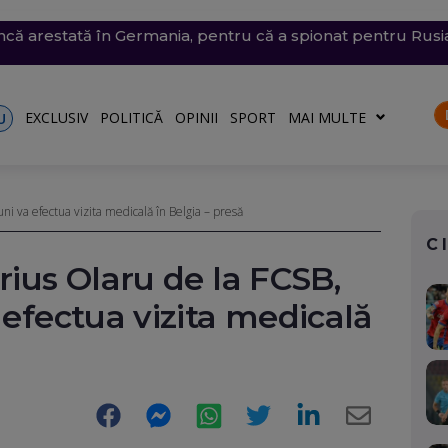
 arestată în Germania, pentru că a spionat pentru Rusia ș
trat azi un nou record absolut de temperatură
n nordul Angliei: O defecțiune electrică provoacă întârzieri
ă: O groapă de 3 metri adâncime a apărut în carosabil, trafi
n Dunăre a fost amânată din nou. Crește riscul pentru C
EXCLUSIV
POLITICĂ
OPINII
SPORT
MAI MULTE
U
uni va efectua vizita medicală în Belgia – presă
C
rius Olaru de la FCSB,
 efectua vizita medicală
Facebook
Messenger
WhatsApp
Twitter
LinkedIn
E-