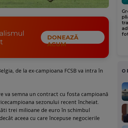
Gr
pl
tr
ad
nalismul
fo
DONEAZĂ
t
ACUM
Belgia, de la ex-campioana FCSB va intra în
O
tre va semna un contract cu fosta campioană
 vicecampioana sezonului recent încheiat.
ăti trei milioane de euro în schimbul
decât aceea cu care începuse negocierile