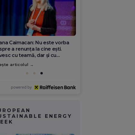
ana Olar, românca de la Google
re demonstrează că diaspora
ate schimba România
ește articolul
powered by
UROPEAN
USTAINABLE ENERGY
EEK