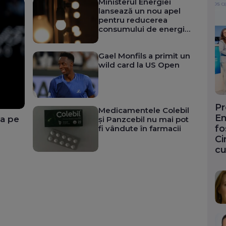
Ministerul Energiei
lansează un nou apel
pentru reducerea
consumului de energie
electrică în orele de
vârf: România
Gael Monfils a primit un
traversează o situație
wild card la US Open
energetică de criză
Pr
Medicamentele Colebil
En
ea pe
și Panzcebil nu mai pot
fo
fi vândute în farmacii
Ci
cu