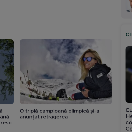
C
Cu
nă
O triplă campioană olimpică și-a
He
până
anunțat retragerea
co
oresc
Ce