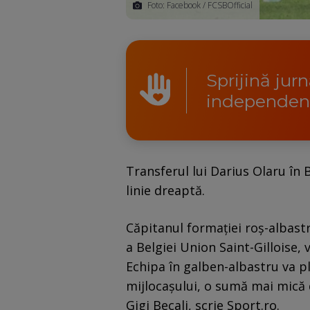
Foto: Facebook / FCSBOfficial
Sprijină jur
independen
Transferul lui Darius Olaru în 
linie dreaptă.
Căpitanul formației roș-albas
a Belgiei Union Saint-Gilloise,
Echipa în galben-albastru va pl
mijlocașului, o sumă mai mică 
Gigi Becali, scrie Sport.ro.