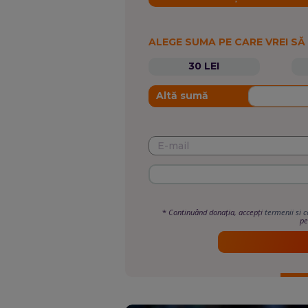
ALEGE SUMA PE CARE VREI SĂ
30 LEI
Altă sumă
*
Continuând donația, accepți
termenii si c
pe