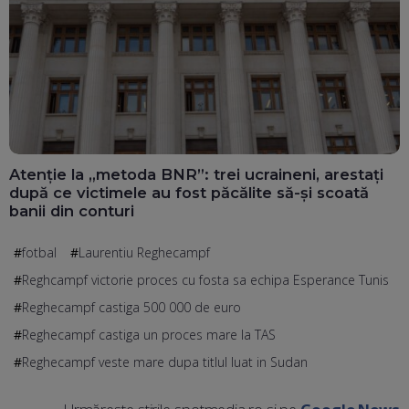
Atenție la „metoda BNR”: trei ucraineni, arestați
după ce victimele au fost păcălite să-și scoată
banii din conturi
fotbal
Laurentiu Reghecampf
Reghcampf victorie proces cu fosta sa echipa Esperance Tunis
Reghecampf castiga 500 000 de euro
Reghecampf castiga un proces mare la TAS
Reghecampf veste mare dupa titlul luat in Sudan