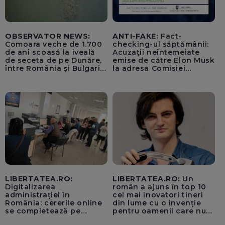
OBSERVATOR NEWS:
ANTI-FAKE:
Fact-
Comoara veche de 1.700
checking-ul săptămânii:
de ani scoasă la iveală
Acuzații neîntemeiate
de seceta de pe Dunăre,
emise de către Elon Musk
între România și Bulgaria.
la adresa Comisiei
Imagini rare
Europene despre oferta
unui „acord secret”
pentru instaurarea
„cenzurii” pe platforma X
LIBERTATEA.RO:
LIBERTATEA.RO:
Un
Digitalizarea
român a ajuns în top 10
administrației în
cei mai inovatori tineri
România: cererile online
din lume cu o invenție
se completează pe
pentru oamenii care nu
calculatoarele de la
văd: „Are o misiune