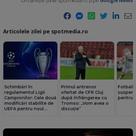
Urmărește știrile spotmedia.ro și pe
Google News
Facebook
Messenger
WhatsApp
Twitter
LinkedIn
E-
Articolele zilei pe spotmedia.ro
Ma
Schimbări în
Primul antrenor
Fotbali
regulamentul Ligii
ofertat de CFR Cluj
suspend
Campionilor: Cele două
după înfrângerea cu
pentru 
modificări stabilite de
Tromso: „Vom avea o
UEFA pentru noul
discuție”
sezon