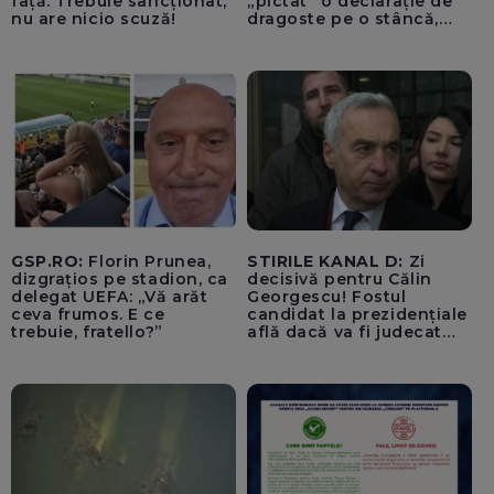
față: Trebuie sancționat,
„pictat” o declarație de
nu are nicio scuză!
dragoste pe o stâncă,
determinând comentariul
”Anna, ține-ți prostul
acasă!”, a fost
identificat/ El are 55 de
ani și este din București
GSP.RO:
Florin Prunea,
STIRILE KANAL D:
Zi
dizgrațios pe stadion, ca
decisivă pentru Călin
delegat UEFA: „Vă arăt
Georgescu! Fostul
ceva frumos. E ce
candidat la prezidențiale
trebuie, fratello?”
află dacă va fi judecat
pentru tentativă de
lovitură de stat