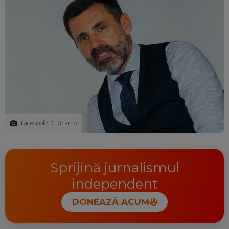
Facebook/FCDinamo
Sprijină jurnalismul
independent
DONEAZĂ ACUM