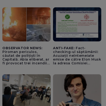
lovitură de stat
OBSERVATOR NEWS:
ANTI-FAKE:
Fact-
Piroman periculos,
checking-ul săptămânii:
căutat de polițiști în
Acuzații neîntemeiate
Capitală. Abia eliberat, ar
emise de către Elon Musk
fi provocat trei incendii
la adresa Comisiei
într-o noapte
Europene despre oferta
unui „acord secret”
pentru instaurarea
„cenzurii” pe platforma X