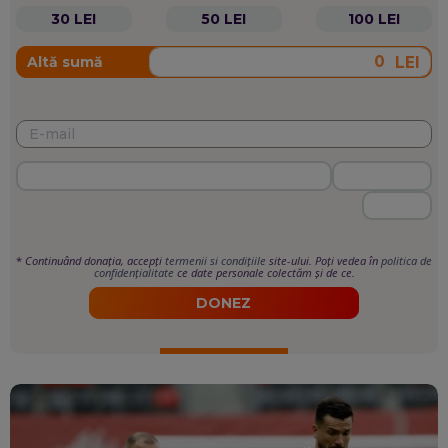
30 LEI
50 LEI
100 LEI
LEI
Altă sumă
*
Continuând donația, accepți
termenii si condițiile
site-ului. Poți vedea în
politica de
confidențialitate
ce date personale colectăm și de ce.
DONEZ