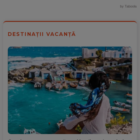
by Taboola
DESTINAȚII VACANȚĂ