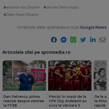
antrenor nou Dinamo
plecare Dinmo Kopic
Zeljko Kopic Dinamo
Urmărește știrile spotmedia.ro și pe
Google News
Facebook
Messenger
WhatsApp
Twitter
LinkedIn
E-
Articolele zilei pe spotmedia.ro
Ma
Plecări în masă de la
Dan Petrescu, prima
De la a
CFR Cluj: Ardelenii au
reacție despre venirea
la titlu
scos la vânzare 3
la FCSB
rapidă 