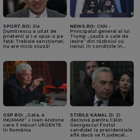
SPORT.RO:
Ilie
NEWS.RO:
CNN -
Dumitrescu a uitat de
Principalul general al lui
prietenii și i-a spus-o pe
Trump „caută o cale de
față: Trebuie sancționat,
ieșire” din războiul cu
nu are nicio scuză!
Iranul, în condițiile în
care opțiunile militare
ale SUA rămân limitate
GSP.RO:
„Gata, e
STIRILE KANAL D:
Zi
INUMAN!” » Ioan Andone
decisivă pentru Călin
cere 3 măsuri URGENTE
Georgescu! Fostul
în România
candidat la prezidențiale
află dacă va fi judecat
pentru tentativă de