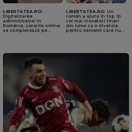
LIBERTATEA.RO:
LIBERTATEA.RO:
Un
Digitalizarea
român a ajuns în top 10
administrației în
cei mai inovatori tineri
România: cererile online
din lume cu o invenție
se completează pe
pentru oamenii care nu
calculatoarele de la
văd: „Are o misiune
ghișee
clară”