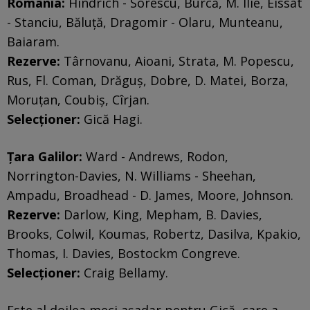
România:
Hindrich - Sorescu, Burcă, M. Ilie, Eissat
- Stanciu, Băluță, Dragomir - Olaru, Munteanu,
Baiaram.
Rezerve:
Târnovanu, Aioani, Strata, M. Popescu,
Rus, Fl. Coman, Drăguș, Dobre, D. Matei, Borza,
Moruțan, Coubiș, Cîrjan.
Selecționer:
Gică Hagi.
Țara Galilor:
Ward - Andrews, Rodon,
Norrington-Davies, N. Williams - Sheehan,
Ampadu, Broadhead - D. James, Moore, Johnson.
Rezerve:
Darlow, King, Mepham, B. Davies,
Brooks, Colwil, Koumas, Robertz, Dasilva, Kpakio,
Thomas, I. Davies, Bostockm Congreve.
Selecționer:
Craig Bellamy.