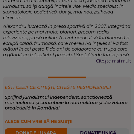
Puterea de a fi capabil, în paralel cu pasiunea denumită
jurnalism, să își atingă înaltele vise. Medic specialist în
stomatologie pediatrică, dar și, mai nou, psiholog
clinician.
Alexandru lucrează în presa sportivă din 2007, integrând
experiențe pe mai multe planuri, precum radio,
televiziune, presă online. A avut norocul să întâlnească o
echipă caldă, frumoasă, care mereu l-a înțeles și i-a fost
alături în cei peste 11 de ani de colaborare cu trupa care
a gândit cu tot sufletul proiectul Spot. Crede într-o presă
de calitate, crede în poveste, crede că, așa cum spunea
Citește mai mult
meșterul Jose Saramago, „Cuvântul nu e nici răspuns,
nici întrebare, e câştig”.
Jurnalism sportiv. Scrie despre tot ceea ce
EXPERTIZĂ:
este legat de sport.
EȘTI CEEA CE CITEȘTI, CITEȘTE RESPONSABIL!
Sport
SCRIE DESPRE:
Sprijină jurnalismul independent, sancționează
manipularea și contribuie la normalitate și dezvoltare
predictibilă în România!
ALEGE CUM VREI SĂ NE SUSȚII
DONAȚIE LUNARĂ
DONAȚIE UNICĂ