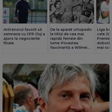
Antrenorul favorit să
De la aparat ortopedic
Liga bog
semneze cu CFR Cluj a
la titlul de cea mai
cele 20 
ajuns la negocierile
rapidă femeie din
Premier
finale
lume: Povestea
doborât
fascinantă a Wilmei
mai scu
Rudolph