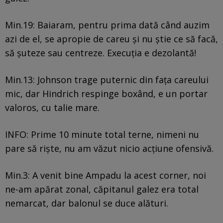
Min.19: Baiaram, pentru prima dată când auzim
azi de el, se apropie de careu și nu știe ce să facă,
să șuteze sau centreze. Execuția e dezolantă!
Min.13: Johnson trage puternic din fața careului
mic, dar Hindrich respinge boxând, e un portar
valoros, cu talie mare.
INFO: Prime 10 minute total terne, nimeni nu
pare să riște, nu am văzut nicio acțiune ofensivă.
Min.3: A venit bine Ampadu la acest corner, noi
ne-am apărat zonal, căpitanul galez era total
nemarcat, dar balonul se duce alături.