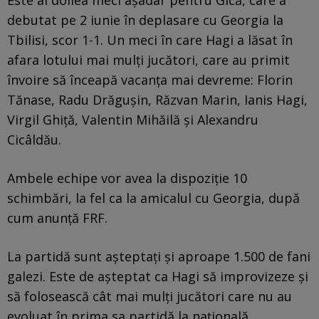
Este al doilea meci așadar pentru Gică, care a
debutat pe 2 iunie în deplasare cu Georgia la
Tbilisi, scor 1-1. Un meci în care Hagi a lăsat în
afara lotului mai mulți jucători, care au primit
învoire să înceapă vacanța mai devreme: Florin
Tănase, Radu Drăgușin, Răzvan Marin, Ianis Hagi,
Virgil Ghiță, Valentin Mihăilă și Alexandru
Cicâldău.
Ambele echipe vor avea la dispoziție 10
schimbări, la fel ca la amicalul cu Georgia, după
cum anunță FRF.
La partidă sunt așteptați și aproape 1.500 de fani
galezi. Este de așteptat ca Hagi să improvizeze și
să folosească cât mai mulți jucători care nu au
evoluat în prima sa partidă la națională.