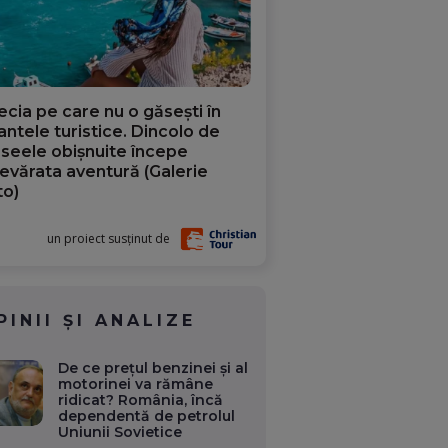
ecia pe care nu o găsești în
iantele turistice. Dincolo de
aseele obișnuite începe
evărata aventură (Galerie
to)
un proiect susținut de
PINII ȘI ANALIZE
De ce prețul benzinei și al
motorinei va rămâne
ridicat? România, încă
dependentă de petrolul
Uniunii Sovietice