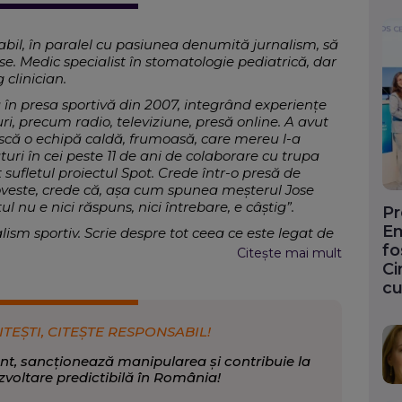
abil, în paralel cu pasiunea denumită jurnalism, să
vise. Medic specialist în stomatologie pediatrică, dar
 clinician.
în presa sportivă din 2007, integrând experiențe
i, precum radio, televiziune, presă online. A avut
scă o echipă caldă, frumoasă, care mereu l-a
lături în cei peste 11 de ani de colaborare cu trupa
 sufletul proiectul Spot. Crede într-o presă de
poveste, crede că, așa cum spunea meșterul Jose
nu e nici răspuns, nici întrebare, e câştig”.
Pr
En
lism sportiv. Scrie despre tot ceea ce este legat de
fo
Citește mai mult
Ci
port
cu
ITEȘTI, CITEȘTE RESPONSABIL!
nt, sancționează manipularea și contribuie la
zvoltare predictibilă în România!