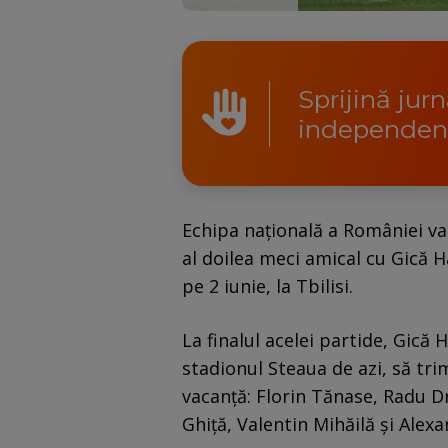
Sprijină jur
independen
Echipa națională a României va
al doilea meci amical cu Gică 
pe 2 iunie, la Tbilisi.
La finalul acelei partide, Gică 
stadionul Steaua de azi, să trim
vacanță: Florin Tănase, Radu Dr
Ghiță, Valentin Mihăilă și Alex