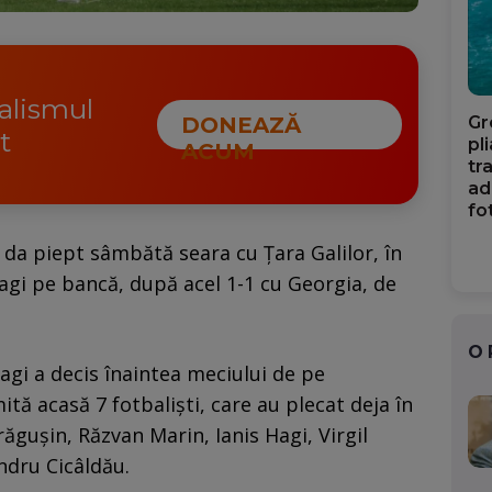
nalismul
Gr
DONEAZĂ
t
pl
ACUM
tr
ad
fo
 da piept sâmbătă seara cu Țara Galilor, în
Hagi pe bancă, după acel 1-1 cu Georgia, de
O
Hagi a decis înaintea meciului de pe
ită acasă 7 fotbaliști, care au plecat deja în
ăgușin, Răzvan Marin, Ianis Hagi, Virgil
andru Cicâldău.