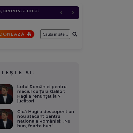
c, cererea a urcat
entru logistic cheie
fostului consilier
și de interese. Ce case,
a fi analizat de SRI
DONEAZĂ
ITEȘTE ȘI:
Lotul României pentru
meciul cu Țara Galilor:
Hagi a renunțat la 7
jucători
Gică Hagi a descoperit un
nou atacant pentru
naționala României: „Nu
bun, foarte bun”