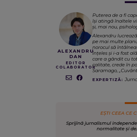
Puterea de a fi cap
își atingă înaltele 
și, mai nou, psiholog
Alexandru lucrează 
pe mai multe planur
norocul să întâlnea
ALEXANDRU
înțeles și i-a fost a
DAN
care a gândit cu tot
EDITOR
calitate, crede în 
COLABORATOR
Saramago, „Cuvântul 
Jurna
EXPERTIZĂ:
sport.
S
SCRIE DESPRE:
EȘTI CEEA CE C
Sprijină jurnalismul independe
normalitate și de