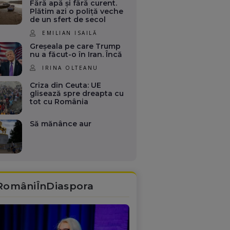
Fără apă și fără curent.
Plătim azi o poliță veche
de un sfert de secol
EMILIAN ISAILĂ
Greșeala pe care Trump
nu a făcut-o în Iran. Încă
IRINA OLTEANU
Criza din Ceuta: UE
glisează spre dreapta cu
tot cu România
Să mănânce aur
RomâniÎnDiaspora