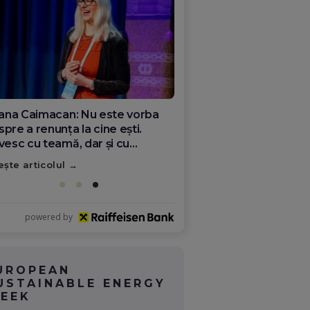
ana Olar, românca de la Google
re demonstrează că diaspora
ate schimba România
ește articolul
powered by
UROPEAN
USTAINABLE ENERGY
EEK