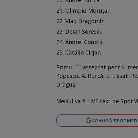
Andrei Borza
Olimpiu Moruțan
Vlad Dragomir
Deian Sorescu
Andrei Coubiș
Cătălin Cîrjan
Primul 11 așteptat pentru meciul
Popescu, A. Burcă, L. Eissat - S
Drăguș.
Meciul va fi LIVE text pe SpotM
ADAUGĂ
SPOTMED