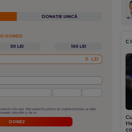
DONAȚIE UNICĂ
 O DONEZI
C
50 LEI
100 LEI
LEI
ondițiile
site-ului. Poți vedea în
politica de confidențialitate
ce date
rsonale colectăm și de ce.
Cu
DONEZ
He
co