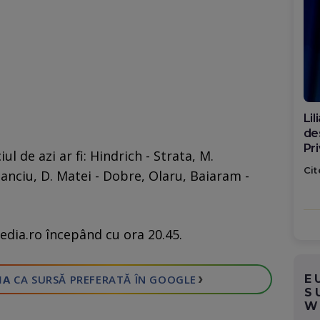
Di
ca
po
 de azi ar fi: Hindrich - Strata, M.
Cit
tanciu, D. Matei - Dobre, Olaru, Baiaram -
edia.ro începând cu ora 20.45.
›
E
IA
CA SURSĂ PREFERATĂ
ÎN GOOGLE
S
W