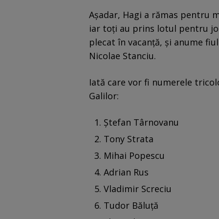
Așadar, Hagi a rămas pentru me
iar toți au prins lotul pentru j
plecat în vacanță, și anume fiul
Nicolae Stanciu.
Iată care vor fi numerele trico
Galilor:
Ștefan Târnovanu
Tony Strata
Mihai Popescu
Adrian Rus
Vladimir Screciu
Tudor Băluță