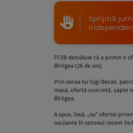
Sprijină jur
independen
FCSB dezvăluie că a primit o o
Bîrligea (26 de ani).
Prin vocea lui Gigi Becali, patr
masă, ofertă concretă, șapte m
Bîrligea.
A spus, însă, „nu” ofertei prim
oscilante în sezonul recent înc