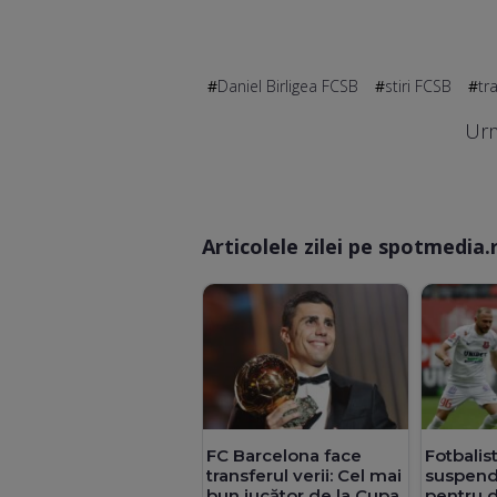
Daniel Birligea FCSB
stiri FCSB
tr
Urm
Articolele zilei pe spotmedia.
FC Barcelona face
Fotbalis
transferul verii: Cel mai
suspenda
bun jucător de la Cupa
pentru 