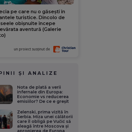
ecia pe care nu o găsești în
iantele turistice. Dincolo de
aseele obișnuite începe
evărata aventură (Galerie
to)
un proiect susținut de
PINII ȘI ANALIZE
Nota de plată a verii
infernale din Europa:
Economie vs reducerea
emisiilor? De ce e greșit
Zelenski, prima vizită în
Serbia. Miza unei călătorii
care îl obligă pe Vučić să
aleagă între Moscova și
apropierea de Europa