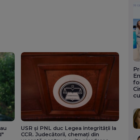
Pr
En
fo
Ci
cu
-au
USR și PNL duc Legea integrității la
d"
CCR. Judecătorii, chemați din