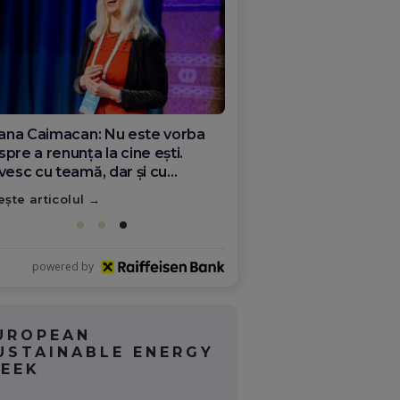
ana Olar, românca de la Google
re demonstrează că diaspora
ate schimba România
ește articolul
powered by
UROPEAN
USTAINABLE ENERGY
EEK