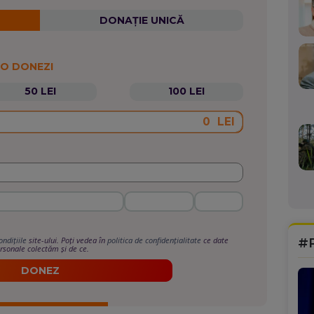
DONAȚIE UNICĂ
 O DONEZI
50 LEI
100 LEI
LEI
#
ondițiile
site-ului. Poți vedea în
politica de confidențialitate
ce date
rsonale colectăm și de ce.
DONEZ