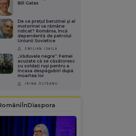
Bill Gates
De ce prețul benzinei și al
motorinei va rămâne
ridicat? România, încă
dependentă de petrolul
Uniunii Sovietice
EMILIAN ISAILĂ
„Văduvele negre”: Femei
acuzate că se căsătoresc
cu soldați ruși pentru a
încasa despăgubiri după
moartea lor
IRINA OLTEANU
RomâniÎnDiaspora