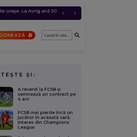
te orașe. La Avrig ard 50
e întâmplă cu cererile și
 grindină de până la 4
bire pentru „Anna”
DONEAZĂ
ITEȘTE ȘI:
A revenit la FCSB și
semnează un contract pe
4 ani
FCSB mai pierde încă un
jucător în această vară.
Interes din Champions
League