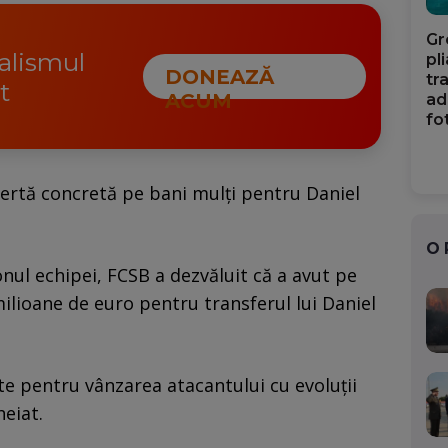
Gr
nalismul
pl
DONEAZĂ
tr
t
ACUM
ad
fo
fertă concretă pe bani mulți pentru Daniel
O
onul echipei, FCSB a dezvăluit că a avut pe
ilioane de euro pentru transferul lui Daniel
ite pentru vânzarea atacantului cu evoluții
heiat.