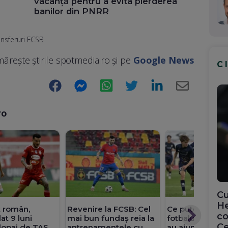
vacanță pentru a evita pierderea
banilor din PNRR
ansferuri FCSB
ărește știrile spotmedia.ro și pe
Google News
C
Facebook
Messenger
WhatsApp
Twitter
LinkedIn
E-
Mail
ro
Cu
He
t român,
Revenire la FCSB: Cel
Ce putem învăț
co
t 9 luni
mai bun fundaș reia la
fotbalul nordi
Ce
dopaj de TAS
antrenamentele cu
au ajuns scandi