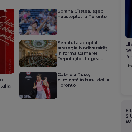
Sorana Cîrstea, eșec
neașteptat la Toronto
Senatul a adoptat
Di
strategia biodiversității
ca
în forma Camerei
po
Deputaților. Legea
poate merge la
Cit
promulgare
Gabriela Ruse,
pe
eliminată în turul doi la
Toronto
talia
E
S
W