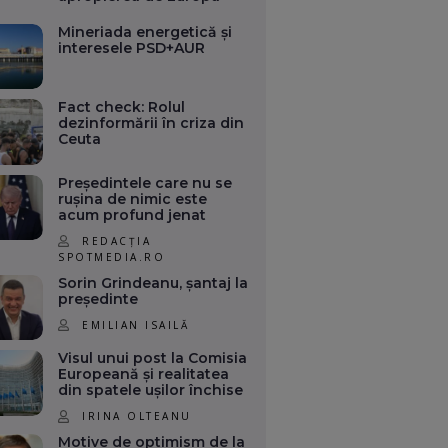
Mineriada energetică și
interesele PSD+AUR
Fact check: Rolul
dezinformării în criza din
Ceuta
Președintele care nu se
rușina de nimic este
acum profund jenat
REDACȚIA
SPOTMEDIA.RO
Sorin Grindeanu, șantaj la
președinte
EMILIAN ISAILĂ
Visul unui post la Comisia
Europeană și realitatea
din spatele ușilor închise
IRINA OLTEANU
Motive de optimism de la