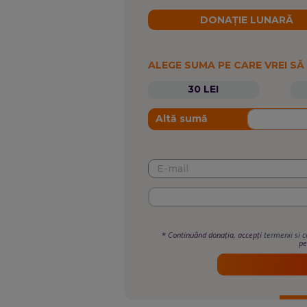
DONAȚIE LUNARĂ
ALEGE SUMA PE CARE VREI SĂ
30 LEI
Altă sumă
*
Continuând donația, accepți
termenii si c
pe