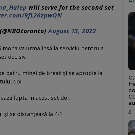
C
na_Halep
will serve for the second set
tter.com/9fL26zpwQN
 (@NBOtoronto)
August 13, 2022
Simona va urma însă la serviciu pentru a
et decisiv.
e patru mingi de break și se apropie la
Cu
ului doi.
He
co
Ce
ază lupta în acest set doi.
au
 și se distanțează la 4-1.