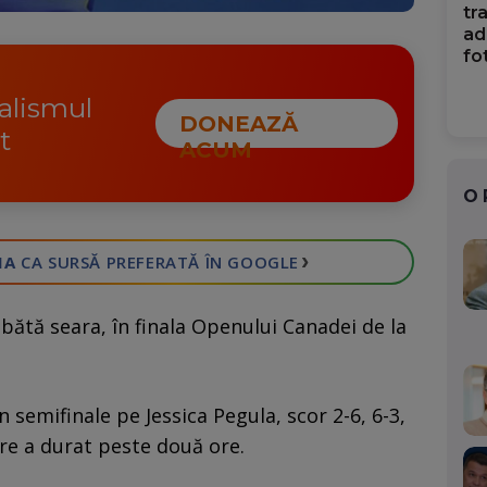
tr
ad
fo
nalismul
DONEAZĂ
t
ACUM
O
›
IA
CA SURSĂ PREFERATĂ
ÎN GOOGLE
bătă seara, în finala Openului Canadei de la
semifinale pe Jessica Pegula, scor 2-6, 6-3,
care a durat peste două ore.