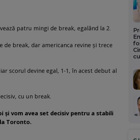
lvează patru mingi de break, egalând la 2.
Pr
En
fo
de break, dar americanca revine și trece
Ci
cu
ar scorul devine egal, 1-1, în acest debut al
ecisiv, cu un break.
 și vom avea set decisiv pentru a stabili
 la Toronto.