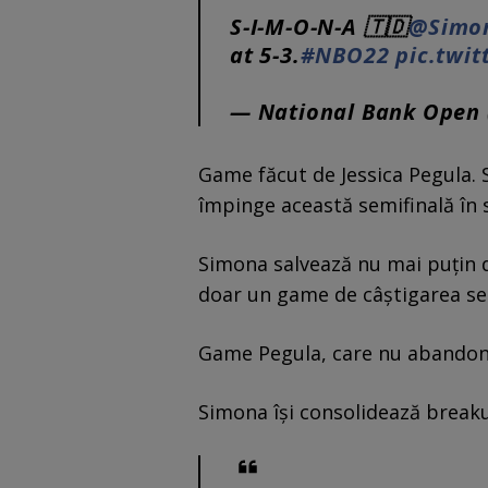
S-I-M-O-N-A 🇹🇩
@Simo
at 5-3.
#NBO22
pic.twi
— National Bank Open
Game făcut de Jessica Pegula. 
împinge această semifinală în s
Simona salvează nu mai puțin d
doar un game de câștigarea set
Game Pegula, care nu abandone
Simona își consolidează breakul