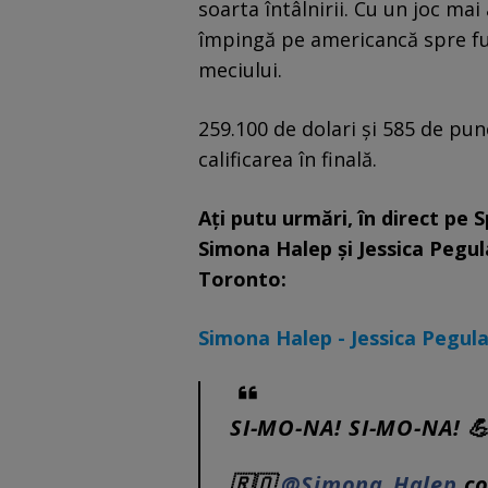
soarta întâlnirii. Cu un joc ma
împingă pe americancă spre fun
meciului.
259.100 de dolari și 585 de pu
calificarea în finală.
Ați putu urmări, în direct pe 
Simona Halep și Jessica Pegul
Toronto:
Simona Halep - Jessica Pegula 
SI-MO-NA! SI-MO-NA! 
🇷🇴
@Simona_Halep
co