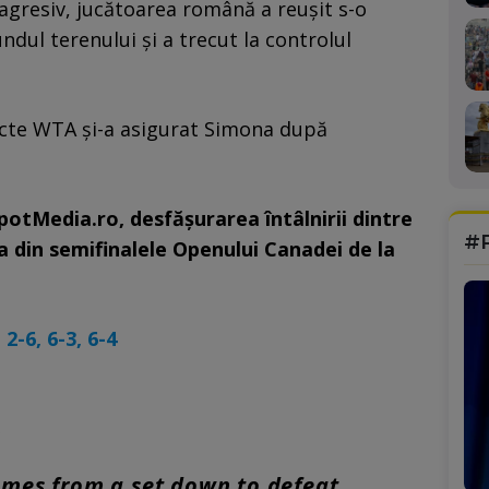
i agresiv, jucătoarea română a reușit s-o
dul terenului și a trecut la controlul
ncte WTA și-a asigurat Simona după
SpotMedia.ro, desfășurarea întâlnirii dintre
#
a din semifinalele Openului Canadei de la
2-6, 6-3, 6-4

mes from a set down to defeat