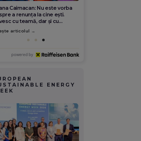
ana Olar, românca de la Google
re demonstrează că diaspora
ate schimba România
ește articolul
powered by
UROPEAN
USTAINABLE ENERGY
EEK