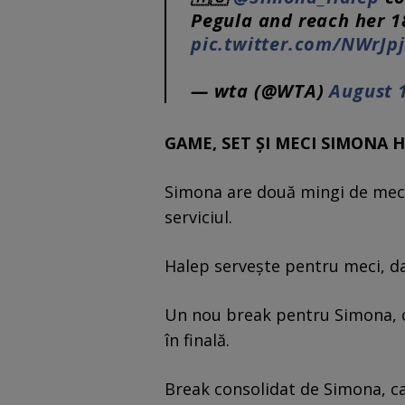
Pegula and reach her 1
pic.twitter.com/NWrJpj
— wta (@WTA)
August 
GAME, SET ȘI MECI SIMONA 
Simona are două mingi de meci,
serviciul.
Halep servește pentru meci, da
Un nou break pentru Simona, 
în finală.
Break consolidat de Simona, car