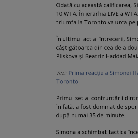
Odată cu această calificarea, S
10 WTA. În ierarhia LIVE a WTA,
triumfa la Toronto va urca pe p
În ultimul act al întrecerii, Si
câștigătoarea din cea de-a doua
Pliskova și Beatriz Haddad Mai
Vezi:
Prima reacție a Simonei Ha
Toronto
Primul set al confruntării dint
în față, a fost dominat de sport
după numai 35 de minute.
Simona a schimbat tactica înce