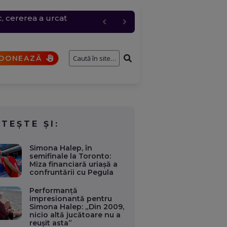
c, cererea a urcat
entru logistic cheie
fostului consilier
și de interese. Ce case,
a fi analizat de SRI
DONEAZĂ
ITEȘTE ȘI:
Simona Halep, în
semifinale la Toronto:
Miza financiară uriașă a
confruntării cu Pegula
Performanță
impresionantă pentru
Simona Halep: „Din 2009,
nicio altă jucătoare nu a
reușit asta”