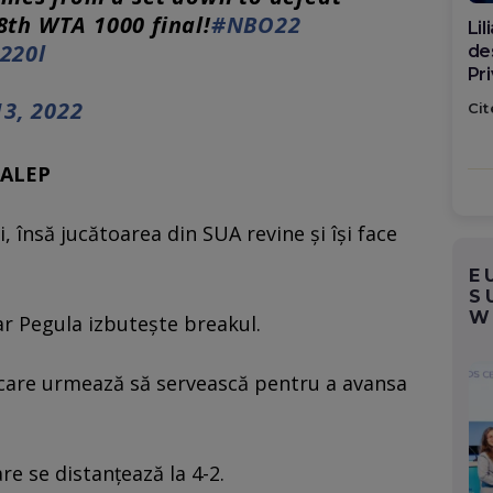
8th WTA 1000 final!
#NBO22
Di
220l
ca
po
13, 2022
Cit
HALEP
 însă jucătoarea din SUA revine și își face
E
S
W
r Pegula izbutește breakul.
care urmează să servească pentru a avansa
e se distanțează la 4-2.