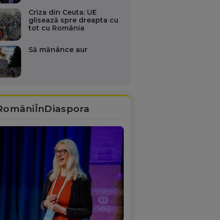
Criza din Ceuta: UE
glisează spre dreapta cu
tot cu România
Să mănânce aur
RomâniÎnDiaspora