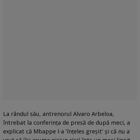
La rândul său, antrenorul Alvaro Arbeloa,
întrebat la conferința de presă de după meci, a
explicat că Mbappe l-a 'înțeles greșit' și că nu a
vrut să 'își asume niciun risc' într-un meci lipsit