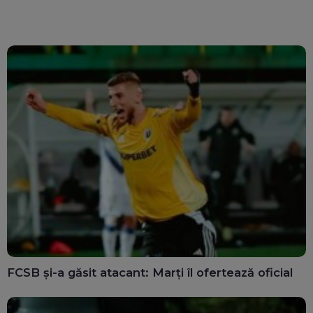
calculatoarele de la
văd: „Are o misiune
ghișee
clară”
FCSB și-a găsit atacant: Marți îl ofertează oficial