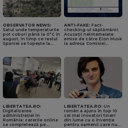
OBSERVATOR NEWS:
ANTI-FAKE:
Fact-
Satul unde temperaturile
checking-ul săptămânii:
pot coborî până la 0°C în
Acuzații neîntemeiate
august, în timp ce restul
emise de către Elon Musk
Spaniei se topește la
la adresa Comisiei
40°C
Europene despre oferta
unui „acord secret”
pentru instaurarea
„cenzurii” pe platforma X
LIBERTATEA.RO:
LIBERTATEA.RO:
Un
Digitalizarea
român a ajuns în top 10
administrației în
cei mai inovatori tineri
România: cererile online
din lume cu o invenție
se completează pe
pentru oamenii care nu