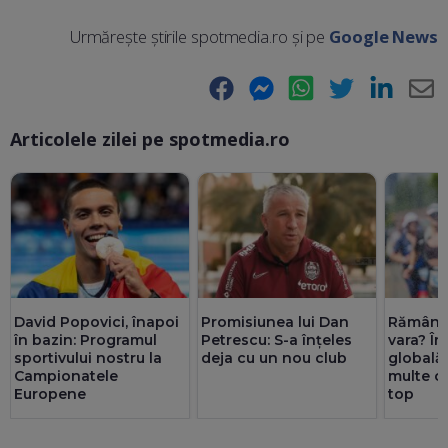
Urmărește știrile spotmedia.ro și pe
Google News
Facebook
Messenger
WhatsApp
Twitter
LinkedIn
E-
Articolele zilei pe spotmedia.ro
Ma
David Popovici, înapoi
Promisiunea lui Dan
Rămânem
în bazin: Programul
Petrescu: S-a înțeles
vara? În
sportivului nostru la
deja cu un nou club
globală
Campionatele
multe c
Europene
top