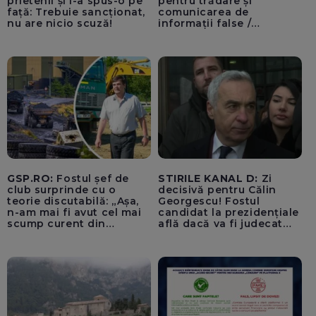
prietenii și i-a spus-o pe
pentru trădare și
față: Trebuie sancționat,
comunicarea de
nu are nicio scuză!
informații false /
Documentul, depus la
Parchetul de pe lângă
Înalta Curte de Casație și
Justiție de Adrian
Băzăvan și Asociația
„Lupii Tricolori”
GSP.RO:
Fostul șef de
STIRILE KANAL D:
Zi
club surprinde cu o
decisivă pentru Călin
teorie discutabilă: „Așa,
Georgescu! Fostul
n-am mai fi avut cel mai
candidat la prezidențiale
scump curent din
află dacă va fi judecat
Uniunea Europeană”
pentru tentativă de
lovitură de stat