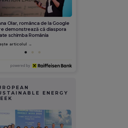
 sala de operație din Italia,
re viitorul medicinei românești.
dicul Florin Puflea: majoritatea
mânilor plecați nu s-au rupt de
ește articolul
ră
powered by
UROPEAN
USTAINABLE ENERGY
EEK