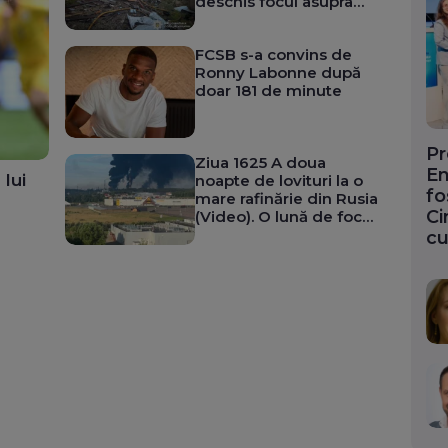
deschis focul asupra
camarazilor la
Sevastopol. Soldați ruși
FCSB s-a convins de
care dormeau în front,
Ronny Labonne după
luați prizonieri (Video)
doar 181 de minute
Pr
Ziua 1625 A doua
En
 lui
noapte de lovituri la o
fo
mare rafinărie din Rusia
Ci
(Video). O lună de foc
pentru NATO. SUA dau
cu
din nou informații
secrete Ucrainei