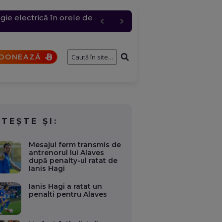
 industriali, dacă e
ie electrică în orele de
c, cererea a urcat
entru logistic cheie
fostului consilier
DONEAZĂ
ITEȘTE ȘI:
Mesajul ferm transmis de
antrenorul lui Alaves
după penalty-ul ratat de
Ianis Hagi
Ianis Hagi a ratat un
penalti pentru Alaves