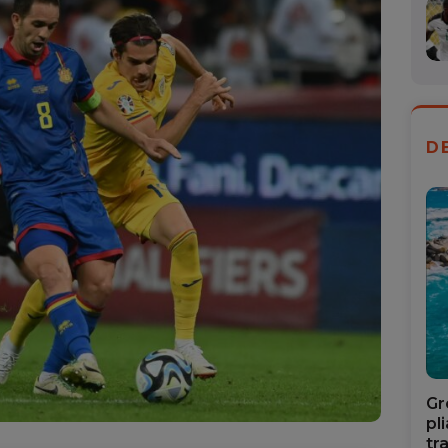
D
Gr
pl
tr