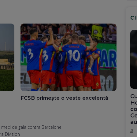
C
Cu
FCSB primește o veste excelentă
He
co
Ce
au
i meci de gala contra Barcelonei
ra Division