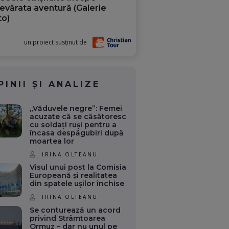
evărata aventură (Galerie
to)
un proiect susținut de
PINII ȘI ANALIZE
„Văduvele negre”: Femei
acuzate că se căsătoresc
cu soldați ruși pentru a
încasa despăgubiri după
moartea lor
IRINA OLTEANU
Visul unui post la Comisia
Europeană și realitatea
din spatele ușilor închise
IRINA OLTEANU
Se conturează un acord
privind Strâmtoarea
Ormuz – dar nu unul pe