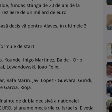
alde, fundaș stânga de 20 de ani de la
 reziliere de un miliard de euro.
pasă decisivă pentru Alaves, în ultimele 3
formule de start:
, Kounde, Inigo Martinez, Balde - Oriol
l, Lewandowski, Joao Felix.
ar, Rafa Marin, Javi Lopez - Guevara, Guridi,
e Garcia, Rioja.
nainte de dubla decisivă a naționalei
EURO, și anume meciurile cu Israel și Elveția