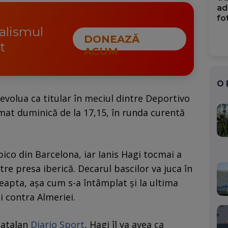
ad
fo
nalismul
DONEAZĂ
t
ACUM
O
evolua ca titular în meciul dintre Deportivo
mat duminică de la 17,15, în runda curentă
ico din Barcelona, iar Ianis Hagi tocmai a
tre presa iberică. Decarul bascilor va juca în
apta, așa cum s-a întâmplat și la ultima
i contra Almeriei.
catalan
Diario Sport
, Hagi îl va avea ca