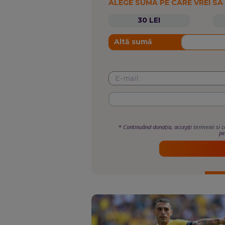
ALEGE SUMA PE CARE VREI SĂ
30 LEI
Altă sumă
*
Continuând donația, accepți
termenii si c
pe