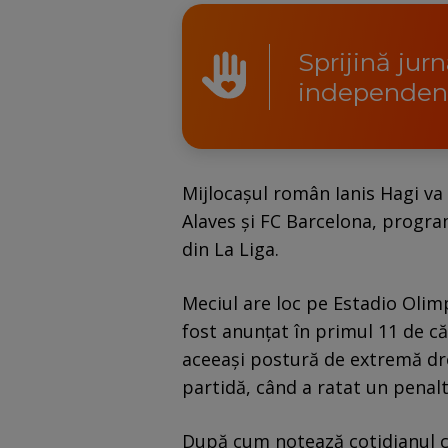
Sprijină jur
independen
Mijlocașul român Ianis Hagi va 
Alaves și FC Barcelona, progra
din La Liga.
Meciul are loc pe Estadio Olimp
fost anunțat în primul 11 de că
aceeași postură de extremă dre
partidă, când a ratat un penalt
După cum notează cotidianul 