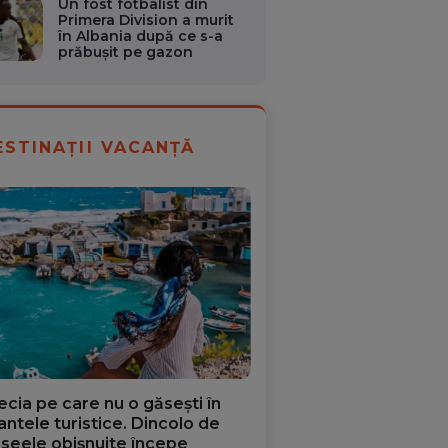
Un fost fotbalist din
Primera Division a murit
în Albania după ce s-a
prăbușit pe gazon
ESTINAȚII VACANȚĂ
ecia pe care nu o găsești în
iantele turistice. Dincolo de
aseele obișnuite începe