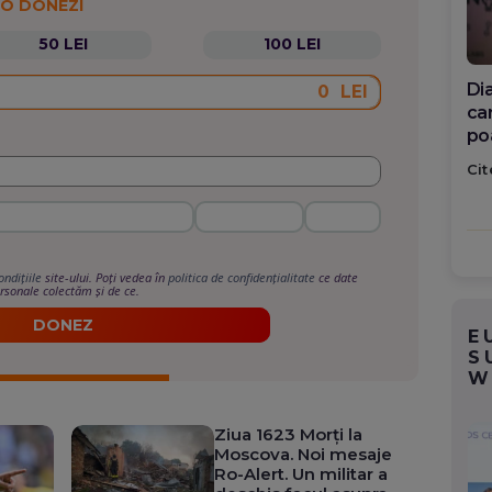
 O DONEZI
50 LEI
100 LEI
Din
LEI
căt
Me
ro
Cit
ța
ondițiile
site-ului. Poți vedea în
politica de confidențialitate
ce date
rsonale colectăm și de ce.
DONEZ
E
S
W
Ziua 1623 Morți la
Moscova. Noi mesaje
Ro-Alert. Un militar a