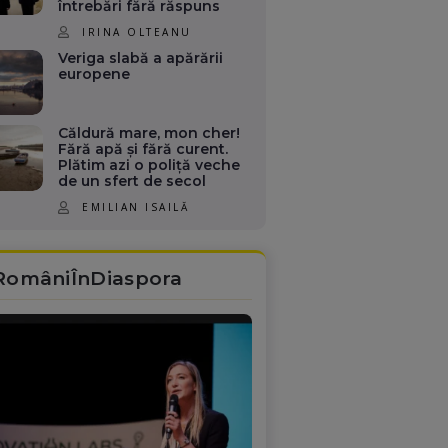
întrebări fără răspuns
IRINA OLTEANU
Veriga slabă a apărării
europene
Căldură mare, mon cher!
Fără apă și fără curent.
Plătim azi o poliță veche
de un sfert de secol
EMILIAN ISAILĂ
RomâniÎnDiaspora