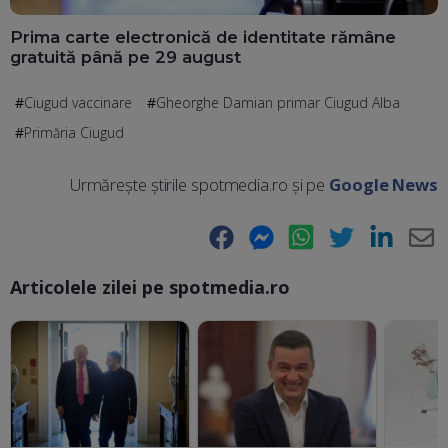
Prima carte electronică de identitate rămâne
gratuită până pe 29 august
Ciugud vaccinare
Gheorghe Damian primar Ciugud Alba
Primăria Ciugud
Urmărește știrile spotmedia.ro și pe
Google News
Facebook
Messenger
WhatsApp
Twitter
LinkedIn
E-
Articolele zilei pe spotmedia.ro
Ma