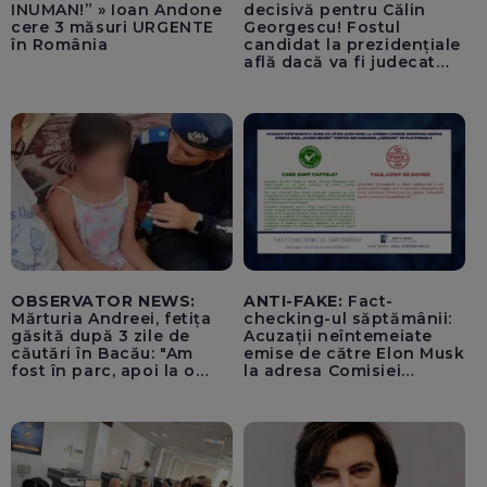
INUMAN!” » Ioan Andone
decisivă pentru Călin
cere 3 măsuri URGENTE
Georgescu! Fostul
în România
candidat la prezidențiale
află dacă va fi judecat
pentru tentativă de
lovitură de stat
OBSERVATOR NEWS:
ANTI-FAKE:
Fact-
Mărturia Andreei, fetița
checking-ul săptămânii:
găsită după 3 zile de
Acuzații neîntemeiate
căutări în Bacău: "Am
emise de către Elon Musk
fost în parc, apoi la o
la adresa Comisiei
fetiță acasă"
Europene despre oferta
unui „acord secret”
pentru instaurarea
„cenzurii” pe platforma X