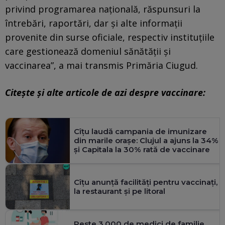
privind programarea naţională, răspunsuri la
întrebări, raportări, dar şi alte informaţii
provenite din surse oficiale, respectiv instituţiile
care gestionează domeniul sănătăţii şi
vaccinarea”, a mai transmis Primăria Ciugud.
Citeşte şi alte articole de azi despre vaccinare:
Cîţu laudă campania de imunizare
din marile oraşe: Clujul a ajuns la 34%
şi Capitala la 30% rată de vaccinare
Cîţu anunţă facilităţi pentru vaccinaţi,
la restaurant şi pe litoral
Peste 3.000 de medici de familie