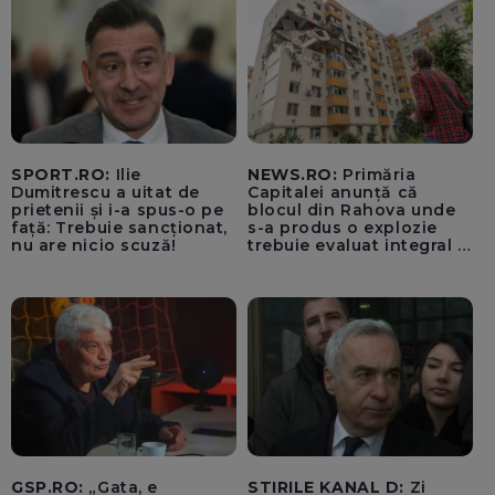
SPORT.RO:
Ilie
NEWS.RO:
Primăria
Dumitrescu a uitat de
Capitalei anunță că
prietenii și i-a spus-o pe
blocul din Rahova unde
față: Trebuie sancționat,
s-a produs o explozie
nu are nicio scuză!
trebuie evaluat integral și
trebuie montați senzori
seismici înainte de
lucrările de punere în
siguranță a părții grav
afectate
GSP.RO:
„Gata, e
STIRILE KANAL D:
Zi