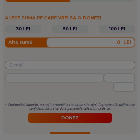
ALEGE SUMA PE CARE VREI SĂ O DONEZI
30 LEI
50 LEI
100 LEI
LEI
Altă sumă
*
Continuând donația, accepți
termenii si condițiile
site-ului. Poți vedea în
politica de
confidențialitate
ce date personale colectăm și de ce.
DONEZ