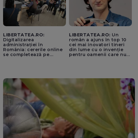
LIBERTATEA.RO:
LIBERTATEA.RO:
Un
Digitalizarea
român a ajuns în top 10
administrației în
cei mai inovatori tineri
România: cererile online
din lume cu o invenție
se completează pe
pentru oamenii care nu
calculatoarele de la
văd: „Are o misiune
ghișee
clară”