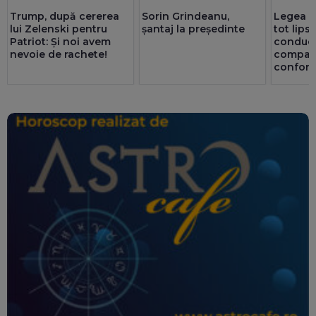
Trump, după cererea
Sorin Grindeanu,
Legea ex
lui Zelenski pentru
șantaj la președinte
tot lips
Patriot: Și noi avem
conduc
nevoie de rachete!
companii
confor
ori mai 
privatul.
au doar