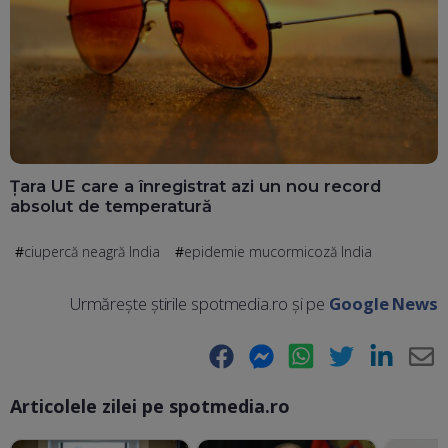
Țara UE care a înregistrat azi un nou record
absolut de temperatură
ciupercă neagră India
epidemie mucormicoză India
Urmărește știrile spotmedia.ro și pe
Google News
Facebook
Messenger
WhatsApp
Twitter
LinkedIn
E-
Articolele zilei pe spotmedia.ro
Ma