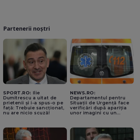
Partenerii noștri
SPORT.RO:
Ilie
NEWS.RO:
Dumitrescu a uitat de
Departamentul pentru
prietenii și i-a spus-o pe
Situații de Urgență face
față: Trebuie sancționat,
verificări după apariția
nu are nicio scuză!
unor imagini cu un
echipaj al Ambulanței
Bacău care ar fi oprit
pentru cumpărături în
timp ce transporta un
pacient către spital