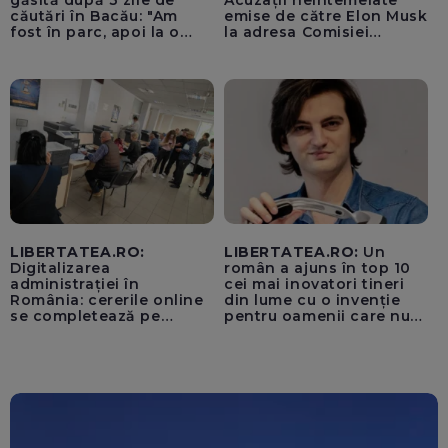
găsită după 3 zile de
Acuzații neîntemeiate
căutări în Bacău: "Am
emise de către Elon Musk
fost în parc, apoi la o
la adresa Comisiei
fetiță acasă"
Europene despre oferta
unui „acord secret”
pentru instaurarea
„cenzurii” pe platforma X
LIBERTATEA.RO:
LIBERTATEA.RO:
Un
Digitalizarea
român a ajuns în top 10
administrației în
cei mai inovatori tineri
România: cererile online
din lume cu o invenție
se completează pe
pentru oamenii care nu
calculatoarele de la
văd: „Are o misiune
ghișee
clară”