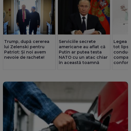
Trump, după cererea
Serviciile secrete
Legea ex
lui Zelenski pentru
americane au aflat că
tot lips
Patriot: Și noi avem
Putin ar putea testa
conduc
nevoie de rachete!
NATO cu un atac chiar
companii
în această toamnă
confor
ori mai 
privatul.
au doar