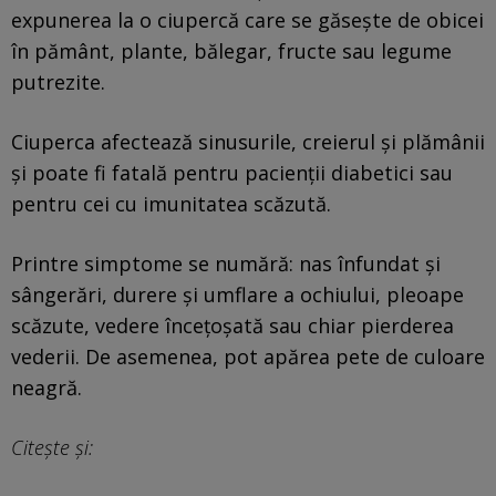
expunerea la o ciupercă care se găseşte de obicei
în pământ, plante, bălegar, fructe sau legume
putrezite.
Ciuperca afectează sinusurile, creierul şi plămânii
şi poate fi fatală pentru pacienţii diabetici sau
pentru cei cu imunitatea scăzută.
Printre simptome se numără: nas înfundat şi
sângerări, durere şi umflare a ochiului, pleoape
scăzute, vedere înceţoşată sau chiar pierderea
vederii. De asemenea, pot apărea pete de culoare
neagră.
Citește și: