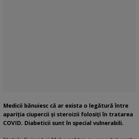
Medicii bănuiesc că ar exista o legătură între
apariţia ciupercii şi steroizii folosiţi în tratarea
COVID. Diabeticii sunt în special vulnerabili.