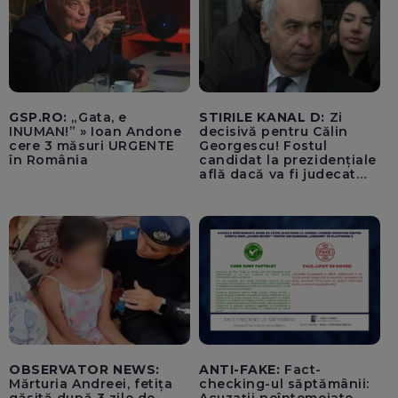
GSP.RO:
„Gata, e
STIRILE KANAL D:
Zi
INUMAN!” » Ioan Andone
decisivă pentru Călin
cere 3 măsuri URGENTE
Georgescu! Fostul
în România
candidat la prezidențiale
află dacă va fi judecat
pentru tentativă de
lovitură de stat
OBSERVATOR NEWS:
ANTI-FAKE:
Fact-
Mărturia Andreei, fetița
checking-ul săptămânii: