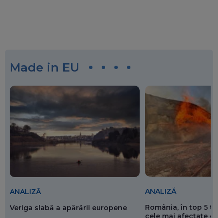
Made in EU
ANALIZĂ
ANALIZĂ
România, în top 5 ț
Veriga slabă a apărării europene
cele mai afectate de