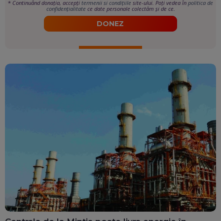
*
Continuând donația, accepți
termenii si condițiile
site-ului. Poți vedea în
politica de
confidențialitate
ce date personale colectăm și de ce.
DONEZ