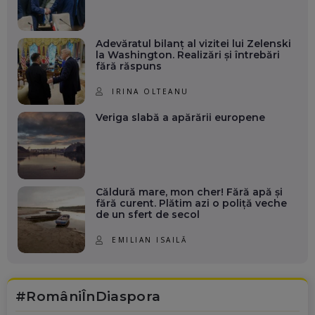
Adevăratul bilanț al vizitei lui Zelenski
la Washington. Realizări și întrebări
fără răspuns
IRINA OLTEANU
Veriga slabă a apărării europene
Căldură mare, mon cher! Fără apă și
fără curent. Plătim azi o poliță veche
de un sfert de secol
EMILIAN ISAILĂ
#RomâniÎnDiaspora