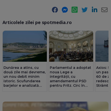
Facebook
Messenger
WhatsApp
Twitter
LinkedIn
E-
Articolele zilei pe spotmedia.ro
Ma
Dunărea a atins, cu
Parlamentul a adoptat
Axios: SU
două zile mai devreme,
noua Lege a
un pas 
un nou debit minim
integrității, cu
60 de zi
istoric. Scufundarea
amendamentul PSD
redesch
barjelor e analizată
pentru Fritz. Circ în
Strâmto
foarte strict
UPDATE
Senat cu amante și
Teheran
Operațiunea a fost
parteneriate gay
înțeleg
amânată