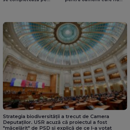
calculatoarele de la
văd: „Are o misiune
ghișee
clară”
Strategia biodiversității a trecut de Camera
Deputaților. USR acuză că proiectul a fost
"măcelărit" de PSD și explică de ce l-a votat