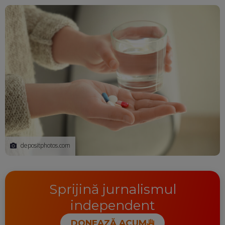
Ma
depositphotos.com
Sprijină jurnalismul
independent
DONEAZĂ ACUM