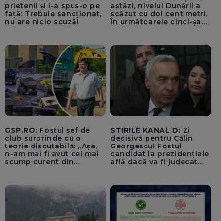
prietenii și i-a spus-o pe
astăzi, nivelul Dunării a
față: Trebuie sancționat,
scăzut cu doi centimetri.
nu are nicio scuză!
În următoarele cinci-șase
zile vom opri Reactorul 2
de la Cernavodă, dacă nu
luăm în considerare
operațiunile de astăzi cu
barjele
GSP.RO:
Fostul șef de
STIRILE KANAL D:
Zi
club surprinde cu o
decisivă pentru Călin
teorie discutabilă: „Așa,
Georgescu! Fostul
n-am mai fi avut cel mai
candidat la prezidențiale
scump curent din
află dacă va fi judecat
Uniunea Europeană”
pentru tentativă de
lovitură de stat