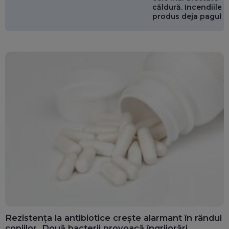
căldură. Incendiile ș
produs deja pagube
miliarde de euro
Rezistența la antibiotice crește alarmant în rândul
copiilor. Două bacterii provoacă îngrijorări