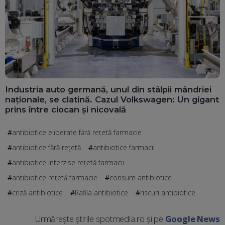
Industria auto germană, unul din stâlpii mândriei
naționale, se clatină. Cazul Volkswagen: Un gigant
prins între ciocan și nicovală
antibiotice eliberate fără reţetă farmacie
antibiotice fără rețetă
antibiotice farmacii
antibiotice interzise rețetă farmacii
antibiotice rețetă farmacie
consum antibiotice
criză antibiotice
Rafila antibiotice
riscuri antibiotice
Urmărește știrile spotmedia.ro și pe
Google News