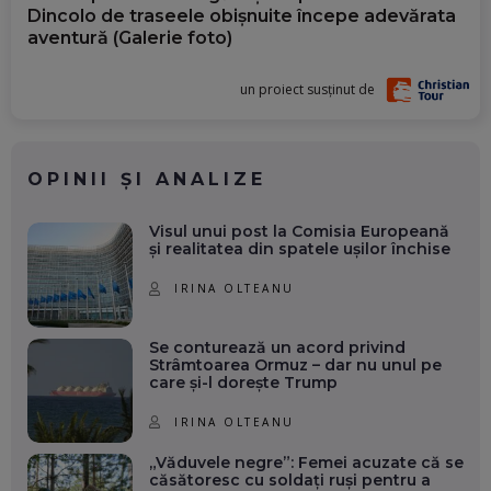
Dincolo de traseele obișnuite începe adevărata
aventură (Galerie foto)
un proiect susținut de
OPINII ȘI ANALIZE
Visul unui post la Comisia Europeană
și realitatea din spatele ușilor închise
IRINA OLTEANU
Se conturează un acord privind
Strâmtoarea Ormuz – dar nu unul pe
care și-l dorește Trump
IRINA OLTEANU
„Văduvele negre”: Femei acuzate că se
căsătoresc cu soldați ruși pentru a