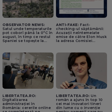
OBSERVATOR NEWS:
ANTI-FAKE:
Fact-
Satul unde temperaturile
checking-ul săptămânii:
pot coborî până la 0°C în
Acuzații neîntemeiate
august, în timp ce restul
emise de către Elon Musk
Spaniei se topește la
la adresa Comisiei
40°C
Europene despre oferta
unui „acord secret”
pentru instaurarea
„cenzurii” pe platforma X
LIBERTATEA.RO:
LIBERTATEA.RO:
Un
Digitalizarea
român a ajuns în top 10
administrației în
cei mai inovatori tineri
România: cererile online
din lume cu o invenție
se completează pe
pentru oamenii care nu