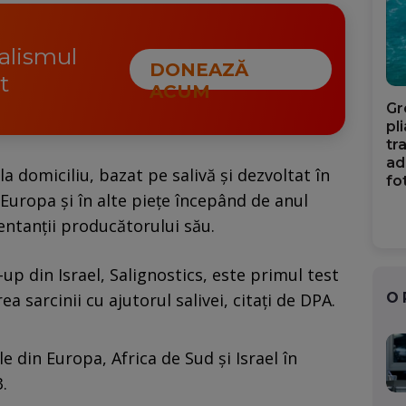
nalismul
DONEAZĂ
t
ACUM
Gr
pl
tr
ad
la domiciliu, bazat pe salivă şi dezvoltat în
fo
 Europa şi în alte pieţe începând de anul
entanţii producătorului său.
-up din Israel, Salignostics, este primul test
O
 sarcinii cu ajutorul salivei, citaţi de DPA.
e din Europa, Africa de Sud şi Israel în
.