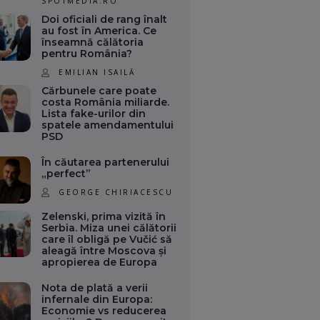
SPOTMEDIA.RO
Doi oficiali de rang înalt
au fost în America. Ce
înseamnă călătoria
pentru România?
EMILIAN ISAILĂ
Cărbunele care poate
costa România miliarde.
Lista fake-urilor din
spatele amendamentului
PSD
În căutarea partenerului
„perfect”
GEORGE CHIRIACESCU
Zelenski, prima vizită în
Serbia. Miza unei călătorii
care îl obligă pe Vučić să
aleagă între Moscova și
apropierea de Europa
Nota de plată a verii
infernale din Europa:
Economie vs reducerea