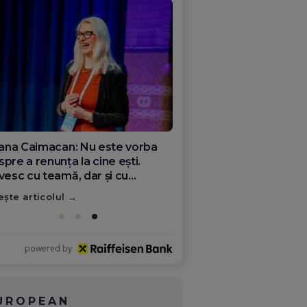
ana Olar, românca de la Google
re demonstrează că diaspora
ate schimba România
ește articolul
powered by
UROPEAN