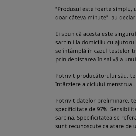
"Produsul este foarte simplu, u
doar câteva minute", au declar
Ei spun că acesta este singuru
sarcinii la domiciliu cu ajutoru
se întâmplă în cazul testelor t
prin depistarea în salivă a unu
Potrivit producătorului său, tes
întârziere a ciclului menstrual.
Potrivit datelor preliminare, te
specificitate de 97%. Sensibili
sarcină. Specificitatea se refe
sunt recunoscute ca atare de u