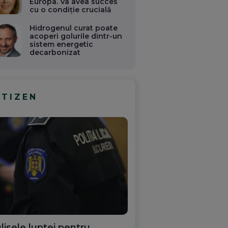
Europa. Va avea succes
cu o condiție crucială
Hidrogenul curat poate
acoperi golurile dintr-un
sistem energetic
decarbonizat
ITIZEN
lisele luptei pentru