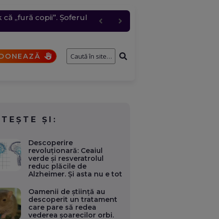
că „fură copii”. Șoferul
4 cm. Unitatea 2 câștigă
e întâmplă cu cererile și
. Când se vor vedea
pără rachete ATACMS.
DONEAZĂ
ITEȘTE ȘI:
Descoperire
revoluționară: Ceaiul
verde și resveratrolul
reduc plăcile de
Alzheimer. Și asta nu e tot
Oamenii de știință au
descoperit un tratament
care pare să redea
vederea șoarecilor orbi.