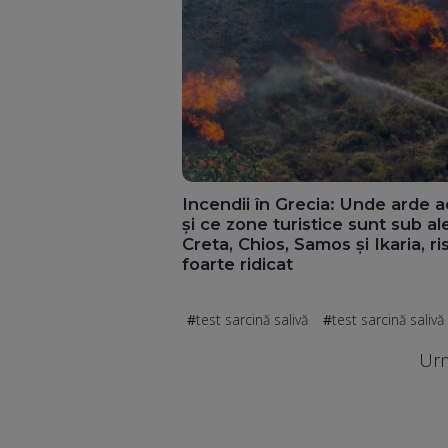
Incendii în Grecia: Unde arde 
și ce zone turistice sunt sub al
Creta, Chios, Samos și Ikaria, ri
foarte ridicat
test sarcină salivă
test sarcină saliv
Urm