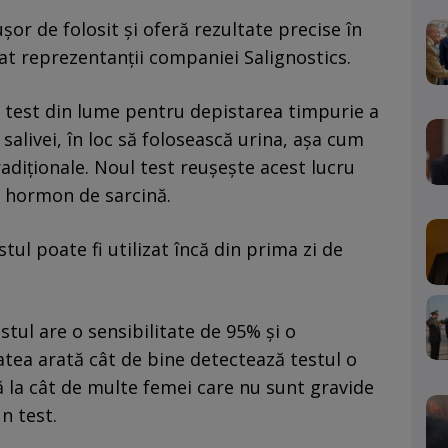
şor de folosit şi oferă rezultate precise în
at reprezentanţii companiei Salignostics.
l test din lume pentru depistarea timpurie a
l salivei, în loc să folosească urina, aşa cum
radiţionale. Noul test reuşeşte acest lucru
i hormon de sarcină.
tul poate fi utilizat încă din prima zi de
stul are o sensibilitate de 95% şi o
tatea arată cât de bine detectează testul o
ră la cât de multe femei care nu sunt gravide
n test.