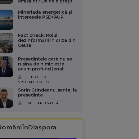
emisiilor? De ce e greșit
Mineriada energetică și
interesele PSD+AUR
Fact check: Rolul
dezinformării în criza din
Ceuta
Președintele care nu se
rușina de nimic este
acum profund jenat
REDACȚIA
SPOTMEDIA.RO
Sorin Grindeanu, șantaj la
președinte
EMILIAN ISAILĂ
RomâniÎnDiaspora