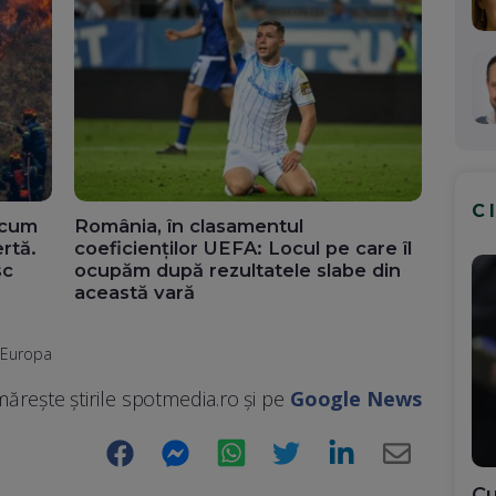
C
acum
România, în clasamentul
ertă.
coeficienților UEFA: Locul pe care îl
sc
ocupăm după rezultatele slabe din
această vară
ă Europa
ărește știrile spotmedia.ro și pe
Google News
Facebook
Messenger
WhatsApp
Twitter
LinkedIn
E-
Cu