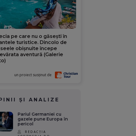
ecia pe care nu o găsești în
iantele turistice. Dincolo de
aseele obișnuite începe
evărata aventură (Galerie
to)
un proiect susținut de
PINII ȘI ANALIZE
Pariul Germaniei cu
gazele pune Europa în
pericol
REDACȚIA