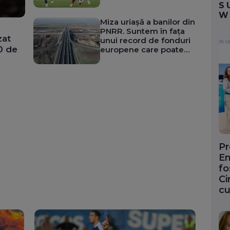
cap” mereu când ne
S
întâlnesc
W
Miza uriașă a banilor din
PNRR. Suntem în fața
zat
unui record de fonduri
0 de
europene care poate
opri căderea economiei
Pr
En
fo
Ci
cu