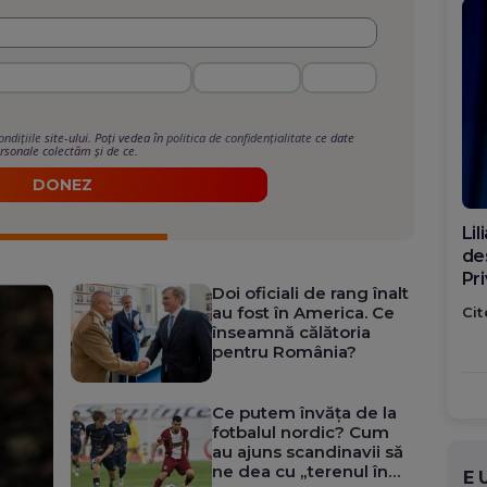
ondițiile
site-ului. Poți vedea în
politica de confidențialitate
ce date
rsonale colectăm și de ce.
DONEZ
Di
ca
po
Doi oficiali de rang înalt
au fost în America. Ce
Cit
înseamnă călătoria
pentru România?
Ce putem învăța de la
fotbalul nordic? Cum
au ajuns scandinavii să
ne dea cu „terenul în
E