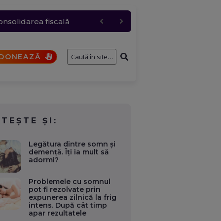
te orașe. La Avrig ard 50
e întâmplă cu cererile și
onsolidarea fiscală
bire pentru „Anna”
DONEAZĂ
ITEȘTE ȘI:
Legătura dintre somn și
demență. Îți ia mult să
adormi?
Problemele cu somnul
pot fi rezolvate prin
expunerea zilnică la frig
intens. După cât timp
apar rezultatele