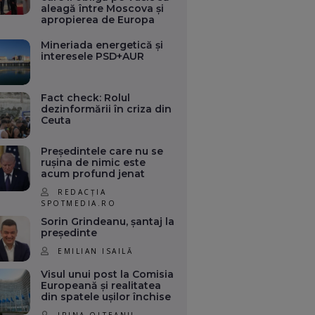
aleagă între Moscova și
apropierea de Europa
Mineriada energetică și
interesele PSD+AUR
Fact check: Rolul
dezinformării în criza din
Ceuta
Președintele care nu se
rușina de nimic este
acum profund jenat
REDACȚIA
SPOTMEDIA.RO
Sorin Grindeanu, șantaj la
președinte
EMILIAN ISAILĂ
Visul unui post la Comisia
Europeană și realitatea
din spatele ușilor închise
IRINA OLTEANU