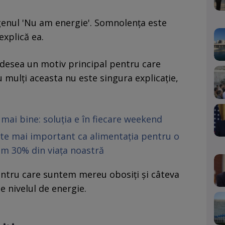
genul 'Nu am energie'. Somnolența este
explică ea.
adesea un motiv principal pentru care
 mulți aceasta nu este singura explicație,
 mai bine: soluția e în fiecare weekend
ste mai important ca alimentația pentru o
m 30% din viața noastră
entru care suntem mereu obosiți și câteva
e nivelul de energie.