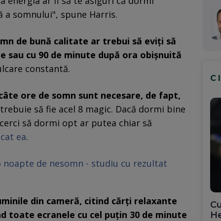
a energia ar fi să te asiguri că dormi
nă a somnului", spune Harris.
mn de bună calitate ar trebui să eviți să
nte sau cu 90 de minute după ora obișnuită
ulcare constantă.
C
i câte ore de somn sunt necesare, de fapt,
 trebuie să fie acel 8 magic. Dacă dormi bine
încerci să dormi opt ar putea chiar să
icat ea
.
 noapte de nesomn - studiu cu rezultat
minile din cameră, citind cărți relaxante
Cu
nd toate ecranele cu cel puțin 30 de minute
He