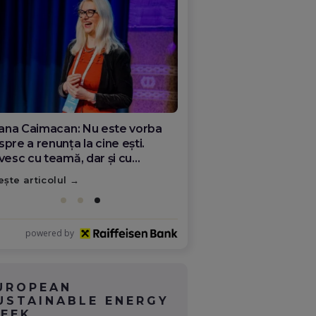
ana Olar, românca de la Google
re demonstrează că diaspora
ate schimba România
ește articolul
powered by
UROPEAN
USTAINABLE ENERGY
EEK