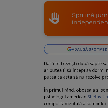
Sprijină jur
independen
ADAUGĂ
SPOTMED
Dacă te trezești după șapte sau
ar putea fi să începi să dormi 
putea ca asta să nu rezolve p
În primul rând, oboseala și som
psihologul american
S
h
elby Ha
comportamentală a somnului.