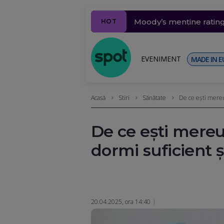
De la caniculă la furtun
Cadastrul, funcțional d
Moody’s menține ratingu
Cine e bărbatul care a
ELCEN oprește CET Groz
HOT
de hectare (Video&Fot
extrasele
EVENIMENT
MADE IN E
Acasă
Stiri
Sănătate
De ce ești mereu
De ce ești mereu
dormi suficient 
20.04.2025, ora 14:40