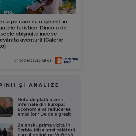
ecia pe care nu o găsești în
iantele turistice. Dincolo de
aseele obișnuite începe
evărata aventură (Galerie
to)
un proiect susținut de
PINII ȘI ANALIZE
Nota de plată a verii
infernale din Europa:
Economie vs reducerea
emisiilor? De ce e greșit
Zelenski, prima vizită în
Serbia. Miza unei călătorii
care îl obligă pe Vučić să