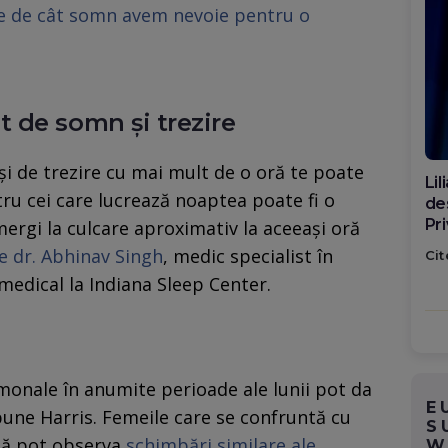
ie de cât somn avem nevoie pentru o
 de somn și trezire
i de trezire cu mai mult de o oră te poate
Di
ntru cei care lucrează noaptea poate fi o
ca
po
rgi la culcare aproximativ la aceeași oră
e dr. Abhinav Singh
, medic specialist în
Cit
edical la Indiana Sleep Center.
monale în anumite perioade ale lunii pot da
E
pune Harris. Femeile care se confruntă cu
S
ă pot observa
schimbări similare ale
W