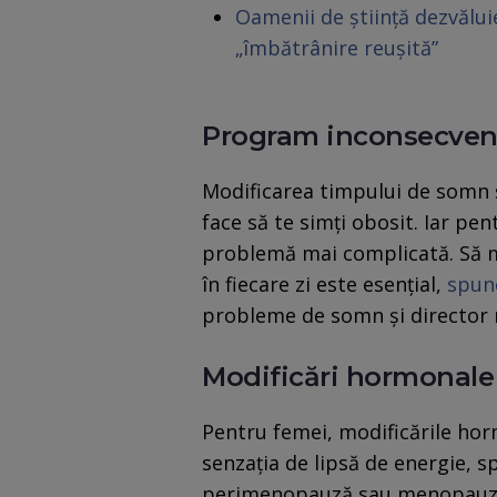
Oamenii de știință dezvălu
„îmbătrânire reușită”
Program inconsecvent
Modificarea timpului de somn ș
face să te simți obosit. Iar pe
problemă mai complicată. Să me
în fiecare zi este esențial,
spun
probleme de somn și director m
Modificări hormonale
Pentru femei, modificările hor
senzația de lipsă de energie, s
perimenopauză sau menopauz