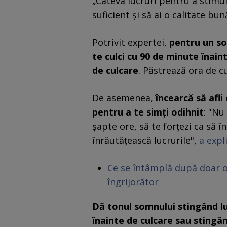
„Câteva lucruri pentru a stimul
suficient și să ai o calitate bu
Potrivit expertei,
pentru un so
te culci cu 90 de minute înai
de culcare
. Păstrează ora de c
De asemenea,
încearcă să afl
pentru a te simți odihnit
: "Nu
șapte ore, să te forțezi ca să 
înrăutățească lucrurile",
a expl
Ce se întâmplă după doar o
îngrijorător
Dă tonul somnului stingând lu
înainte de culcare sau stingâ