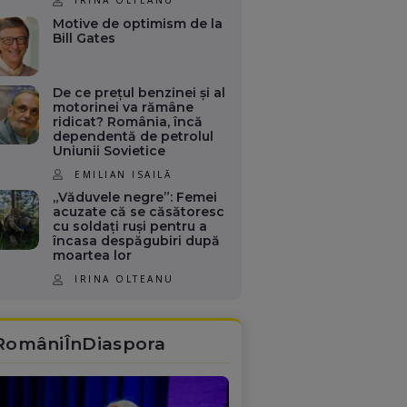
Motive de optimism de la
Bill Gates
De ce prețul benzinei și al
motorinei va rămâne
ridicat? România, încă
dependentă de petrolul
Uniunii Sovietice
EMILIAN ISAILĂ
„Văduvele negre”: Femei
acuzate că se căsătoresc
cu soldați ruși pentru a
încasa despăgubiri după
moartea lor
IRINA OLTEANU
RomâniÎnDiaspora