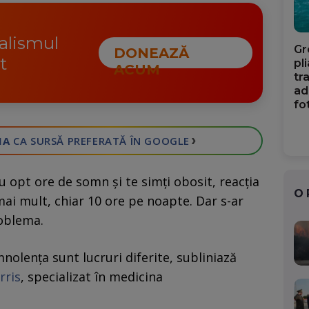
nalismul
Gr
DONEAZĂ
t
pl
ACUM
tr
ad
fo
›
IA
CA SURSĂ PREFERATĂ
ÎN GOOGLE
 opt ore de somn și te simți obosit, reacția
O
mai mult, chiar 10 ore pe noapte. Dar s-ar
roblema.
nolența sunt lucruri diferite, subliniază
rris
, specializat în medicina