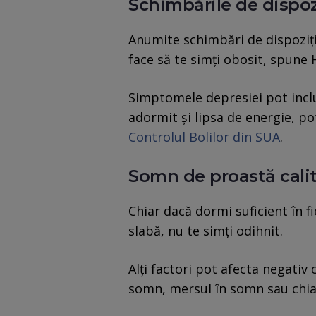
Schimbările de dispoz
Anumite schimbări de dispoziție
face să te simți obosit, spune 
Simptomele depresiei pot inclu
adormit și lipsa de energie, po
Controlul Bolilor din SUA
.
Somn de proastă cali
Chiar dacă dormi suficient în 
slabă, nu te simți odihnit.
Alți factori pot afecta negativ
somn, mersul în somn sau chiar