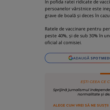
În pofida ratei ridicate de vacc
persoanelor vârstnice este ineg
grave de boală şi deces în cazul
Ratele de vaccinare pentru per
peste 40%, şi de sub 30% în un
oficial al comisiei.
ADAUGĂ
SPOTMED
EȘTI CEEA CE C
Sprijină jurnalismul independe
normalitate și de
ALEGE CUM VREI SĂ NE SUSȚII