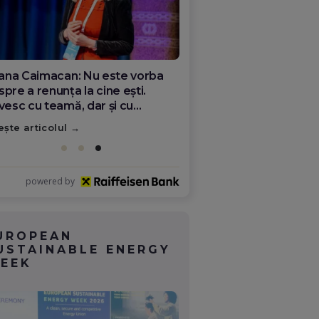
ana Olar, românca de la Google
re demonstrează că diaspora
ate schimba România
ește articolul
powered by
UROPEAN
USTAINABLE ENERGY
EEK