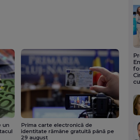
Pr
En
fo
Ci
cu
e un
Prima carte electronică de
tacul
identitate rămâne gratuită până pe
29 august