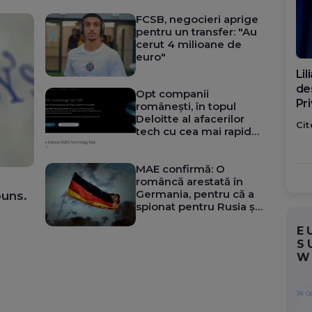
FCSB, negocieri aprige
pentru un transfer: "Au
cerut 4 milioane de
euro"
Di
ca
Opt companii
po
românești, în topul
Deloitte al afacerilor
Cit
tech cu cea mai rapidă
creștere din Europa,
Orientul Mijlociu și
MAE confirmă: O
Africa
româncă arestată în
Germania, pentru că a
puns.
spionat pentru Rusia și
a participat la un plan
E
de asasinat
S
W