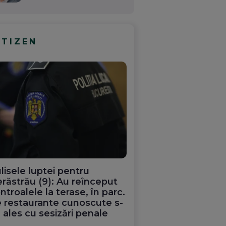
ITIZEN
lisele luptei pentru
răstrău (9): Au reînceput
ntroalele la terase, în parc.
te
Trump, după cererea
Sorin Grindeanu, șanta
lat că
lui Zelenski pentru
la președinte
 restaurante cunoscute s-
testa
Patriot: Și noi avem
 ales cu sesizări penale
c chiar
nevoie de rachete!