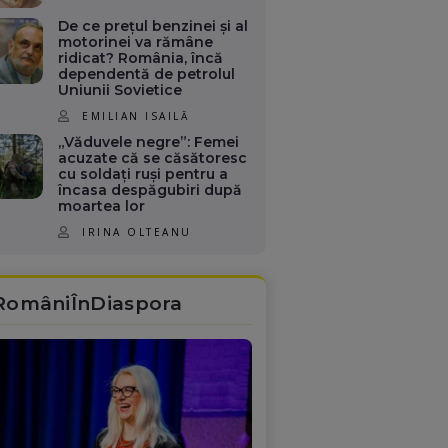
De ce prețul benzinei și al
motorinei va rămâne
ridicat? România, încă
dependentă de petrolul
Uniunii Sovietice
EMILIAN ISAILĂ
„Văduvele negre”: Femei
acuzate că se căsătoresc
cu soldați ruși pentru a
încasa despăgubiri după
moartea lor
IRINA OLTEANU
RomâniÎnDiaspora