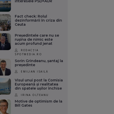
interesele PSD+AUR
Fact check: Rolul
dezinformării în criza din
Ceuta
Președintele care nu se
rușina de nimic este
acum profund jenat
REDACȚIA
SPOTMEDIA.RO
Sorin Grindeanu, șantaj la
președinte
EMILIAN ISAILĂ
Visul unui post la Comisia
Europeană și realitatea
din spatele ușilor închise
IRINA OLTEANU
Motive de optimism de la
Bill Gates