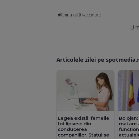
China rată vaccinare
Urm
Articolele zilei pe spotmedia.
Legea există, femeile
Bolojan
tot lipsesc din
mai are 
conducerea
funcțion
companiilor. Statul se
actualel