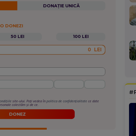
DONAȚIE UNICĂ
 O DONEZI
50 LEI
100 LEI
LEI
#
ondițiile
site-ului. Poți vedea în
politica de confidențialitate
ce date
rsonale colectăm și de ce.
DONEZ