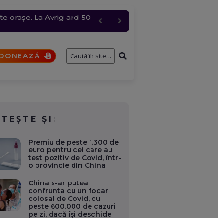
te orașe. La Avrig ard 50
e întâmplă cu cererile și
 grindină de până la 4
bire pentru „Anna”
DONEAZĂ
ITEȘTE ȘI:
Premiu de peste 1.300 de
euro pentru cei care au
test pozitiv de Covid, într-
o provincie din China
China s-ar putea
confrunta cu un focar
colosal de Covid, cu
peste 600.000 de cazuri
pe zi, dacă își deschide