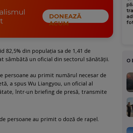
pl
nalismul
tr
DONEAZĂ
ad
t
fo
ACUM
id 82,5% din populaţia sa de 1,41 de
t sâmbătă un oficial din sectorul sănătăţii.
O
 de persoane au primit numărul necesar de
ă, a spus Wu Liangyou, un oficial al
tate, într-un briefing de presă, transmite
 de persoane au primit o doză de rapel.