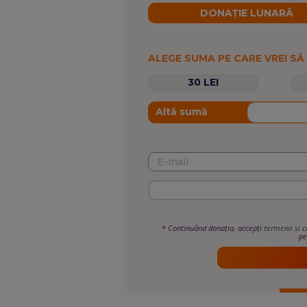
DONAȚIE LUNARĂ
ALEGE SUMA PE CARE VREI SĂ
30 LEI
Altă sumă
*
Continuând donația, accepți
termenii si c
pe