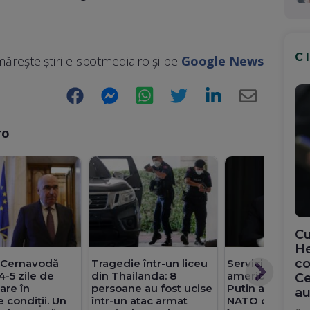
C
ărește știrile spotmedia.ro și pe
Google News
Facebook
Messenger
WhatsApp
Twitter
LinkedIn
E-
Mail
ro
Cu
He
co
: Cernavodă
Tragedie într-un liceu
Serviciile secre
4-5 zile de
din Thailanda: 8
americane au af
Ce
are în
persoane au fost ucise
Putin ar putea 
au
e condiții. Un
într-un atac armat
NATO cu un ata