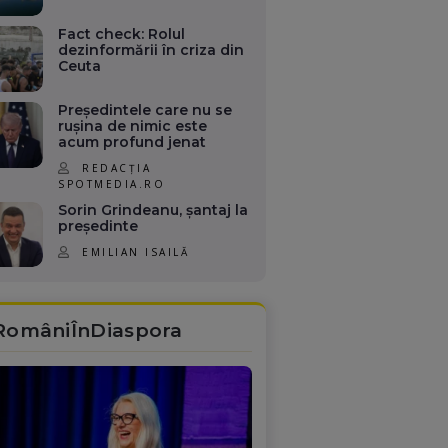
Fact check: Rolul
dezinformării în criza din
Ceuta
Președintele care nu se
rușina de nimic este
acum profund jenat
REDACȚIA
SPOTMEDIA.RO
Sorin Grindeanu, șantaj la
președinte
EMILIAN ISAILĂ
RomâniÎnDiaspora