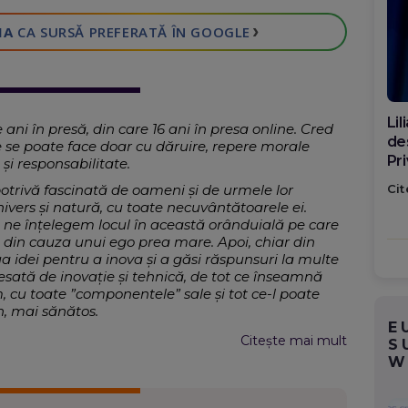
›
IA
CA SURSĂ PREFERATĂ
ÎN GOOGLE
Di
ani în presă, din care 16 ani în presa online. Cred
ca
e se poate face doar cu dăruire, repere morale
po
și responsabilitate.
Cit
trivă fascinată de oameni și de urmele lor
nivers și natură, cu toate necuvântătoarele ei.
 ne înțelegem locul în această orânduială pe care
 din cauza unui ego prea mare. Apoi, chiar din
 idei pentru a inova și a găsi răspunsuri la multe
resată de inovație și tehnică, de tot ce înseamnă
 cu toate ”componentele” sale și tot ce-l poate
n, mai sănătos.
E
ne, Magazin, Sănătate, Mediu, Știință
Citește mai mult
S
W
agazin și știință
,
Sănătate
,
Timp liber