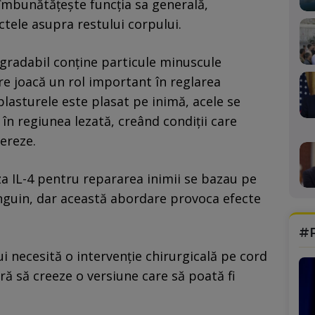
 îmbunătățește funcția sa generală,
ctele asupra restului corpului.
egradabil conține particule minuscule
re joacă un rol important în reglarea
lasturele este plasat pe inimă, acele se
t în regiunea lezată, creând condiții care
ereze.
iza IL-4 pentru repararea inimii se bazau pe
sanguin, dar această abordare provoca efecte
#
ui necesită o intervenție chirurgicală pe cord
ră să creeze o versiune care să poată fi