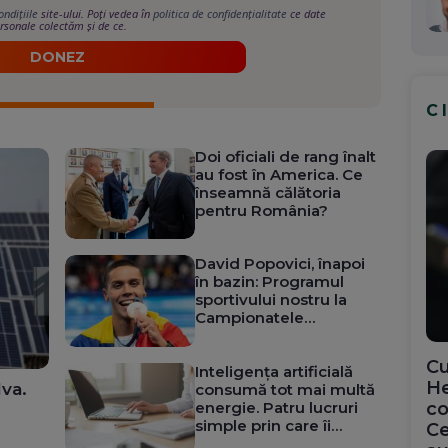
ondițiile
site-ului. Poți vedea în
politica de confidențialitate
ce date
rsonale colectăm și de ce.
DONEZ
C
Doi oficiali de rang înalt
au fost în America. Ce
înseamnă călătoria
pentru România?
David Popovici, înapoi
în bazin: Programul
sportivului nostru la
Campionatele
Europene
Cu
Inteligența artificială
He
lva.
consumă tot mai multă
energie. Patru lucruri
co
simple prin care îi
Ce
putem reduce impactul