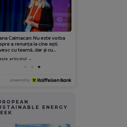
ana Olar, românca de la Google
re demonstrează că diaspora
ate schimba România
ește articolul
powered by
UROPEAN
USTAINABLE ENERGY
EEK