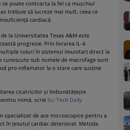
 se poate contracta la fel ca mușchiul
as trebuie să lucreze mai mult, ceea ce
insuficiență cardiacă.
i de la Universitatea Texas A&M este
eastă progresie. Prin livrarea IL-4
ultiple roluri în sistemul imunitar) direct la
tare cunoscute sub numele de macrofage sunt
od pro-inflamator la o stare care susține
tarea cicatricilor și îmbunătățește
pentru inimă, scrie
Sci Tech Daily.
em specializat de ace microscopice pentru a
ct în țesutul cardiac deteriorat. Metoda