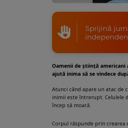
Sprijină jur
independen
Oamenii de știință americani 
ajută inima să se vindece dup
Atunci când apare un atac de c
inimii este întrerupt. Celulele 
încep să moară.
Corpul răspunde prin crearea de