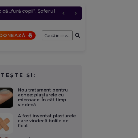
că „fură copii”. Șoferul
4 cm. Unitatea 2 câștigă
e întâmplă cu cererile și
. Când se vor vedea
pără rachete ATACMS.
DONEAZĂ
ITEȘTE ȘI:
Nou tratament pentru
acnee: plasturele cu
microace. În cât timp
vindecă
A fost inventat plasturele
care vindecă bolile de
ficat