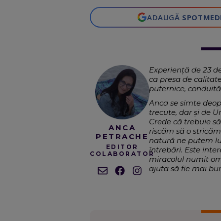
ADAUGĂ
SPOTMED
Experiență de 23 de 
ca presa de calitat
puternice, conduită 
Anca se simte deopo
trecute, dar și de U
Crede că trebuie să
ANCA
riscăm să o stricăm
PETRACHE
natură ne putem lua
EDITOR
întrebări. Este inte
COLABORATOR
miracolul numit om,
ajuta să fie mai bu
Exter
EXPERTIZĂ:
M
SCRIE DESPRE: