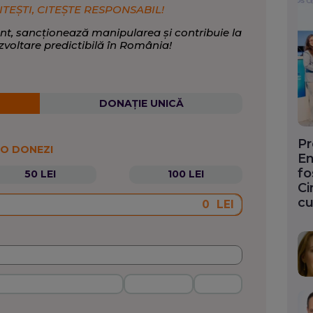
ITEȘTI, CITEȘTE RESPONSABIL!
nt, sancționează manipularea și contribuie la
zvoltare predictibilă în România!
DONAȚIE UNICĂ
Pr
 O DONEZI
En
fo
50 LEI
100 LEI
Ci
cu
LEI