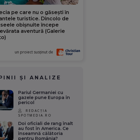
ecia pe care nu o găsești în
iantele turistice. Dincolo de
aseele obișnuite începe
evărata aventură (Galerie
to)
un proiect susținut de
PINII ȘI ANALIZE
Pariul Germaniei cu
gazele pune Europa în
pericol
REDACȚIA
SPOTMEDIA.RO
Doi oficiali de rang înalt
au fost în America. Ce
înseamnă călătoria
pentru România?