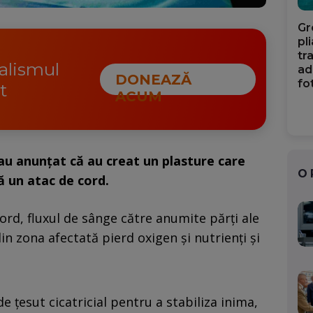
Gr
pl
tr
nalismul
ad
DONEAZĂ
fo
t
ACUM
au anunțat că au creat un plasture care
O
ă un atac de cord.
ord, fluxul de sânge către anumite părți ale
din zona afectată pierd oxigen și nutrienți și
 țesut cicatricial pentru a stabiliza inima,