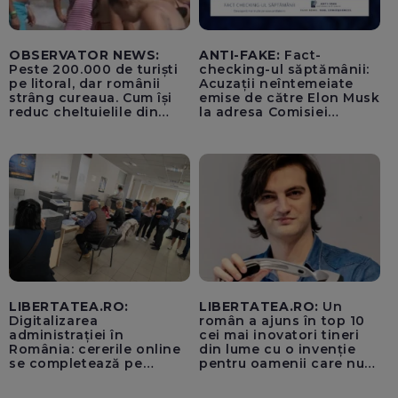
OBSERVATOR NEWS:
ANTI-FAKE:
Fact-
Peste 200.000 de turiști
checking-ul săptămânii:
pe litoral, dar românii
Acuzații neîntemeiate
strâng cureaua. Cum își
emise de către Elon Musk
reduc cheltuielile din
la adresa Comisiei
vacanță
Europene despre oferta
unui „acord secret”
pentru instaurarea
„cenzurii” pe platforma X
LIBERTATEA.RO:
LIBERTATEA.RO:
Un
Digitalizarea
român a ajuns în top 10
administrației în
cei mai inovatori tineri
România: cererile online
din lume cu o invenție
se completează pe
pentru oamenii care nu
calculatoarele de la
văd: „Are o misiune
ghișee
clară”