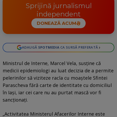
Sprijină jurnalismul
independent
DONEAZĂ ACUM
›
ADAUGĂ
SPOTMEDIA
CA SURSĂ PREFERATĂ
Ministrul de Interne, Marcel Vela, susţine că
medicii epidemiologi au luat decizia de a permite
pelerinilor să viziteze racla cu moaştele Sfintei
Parascheva fără carte de identitate cu domiciliul
în Iaşi, iar cei care nu au purtat mască vor fi
sancţionaţi.
„Activitatea Ministerul Afacerilor Interne este