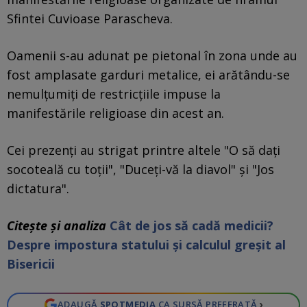
Sfintei Cuvioase Parascheva.
Oamenii s-au adunat pe pietonal în zona unde au
fost amplasate garduri metalice, ei arătându-se
nemulţumiţi de restricţiile impuse la
manifestările religioase din acest an.
Cei prezenţi au strigat printre altele "O să daţi
socoteală cu toţii", "Duceţi-vă la diavol" şi "Jos
dictatura".
Citeşte şi analiza
Cât de jos să cadă medicii?
Despre impostura statului și calculul greșit al
Bisericii
›
ADAUGĂ
SPOTMEDIA
CA SURSĂ PREFERATĂ