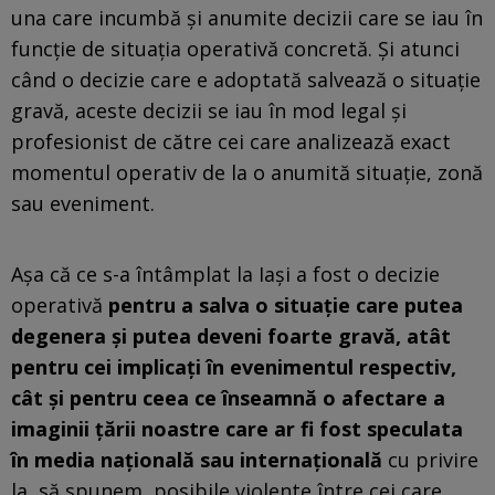
una care incumbă şi anumite decizii care se iau în
funcţie de situaţia operativă concretă. Şi atunci
când o decizie care e adoptată salvează o situaţie
gravă, aceste decizii se iau în mod legal şi
profesionist de către cei care analizează exact
momentul operativ de la o anumită situaţie, zonă
sau eveniment.
Aşa că ce s-a întâmplat la Iaşi a fost o decizie
operativă
pentru a salva o situaţie care putea
degenera şi putea deveni foarte gravă, atât
pentru cei implicaţi în evenimentul respectiv,
cât şi pentru ceea ce înseamnă o afectare a
imaginii ţării noastre care ar fi fost speculata
în media naţională sau internaţională
cu privire
la, să spunem, posibile violente între cei care