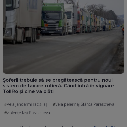
Șoferii trebuie să se pregătească pentru noul
sistem de taxare rutieră. Când intră în vigoare
TollRo și cine va plăti
Vela jandarmi raclă Iaşi
Vela pelerinaj Sfânta Parascheva
violenţe Iaşi Parascheva