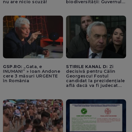
nu are nicio scuză!
biodiversității: Guvernul a
aprobat încă din 2022 o
alocare maximă de
500.000 de lei/ Costul
total - 373.600 de lei a
acoperit întregul studiu
tehnic, structurat în opt
activită
GSP.RO:
„Gata, e
STIRILE KANAL D:
Zi
INUMAN!” » Ioan Andone
decisivă pentru Călin
cere 3 măsuri URGENTE
Georgescu! Fostul
în România
candidat la prezidențiale
află dacă va fi judecat
pentru tentativă de
lovitură de stat