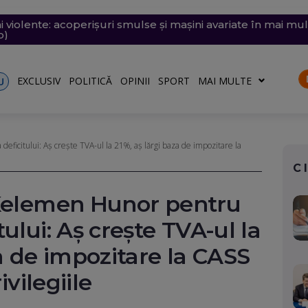
i violente: acoperișuri smulse și mașini avariate în mai mul
e săptămâna viitoare. Accesul se va face în etape. Iată ce s
emii extreme: 39 de grade la umbră, vijelii de 90 km/h și
 desenat pe o stâncă de pe Transfăgărășan mesajul de iu
ăvești, pe care abia o pornise acum câteva zile
o)
EXCLUSIV
POLITICĂ
OPINII
SPORT
MAI MULTE
U
ficitului: Aș crește TVA-ul la 21%, aș lărgi baza de impozitare la
C
 Kelemen Hunor pentru
ului: Aș crește TVA-ul la
za de impozitare la CASS
ivilegiile