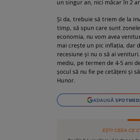
un singur an, nici măcar în 2 an
Și da, trebuie să triem de la inv
timp, să spun care sunt zonele
economia, nu vom avea venituri
mai crește un pic inflația, dar 
recesiune și nu o să ai venitu
mediu, pe termen de 4-5 ani de z
șocul să nu fie pe cetățeni și 
Hunor.
ADAUGĂ
SPOTMED
EȘTI CEEA CE C