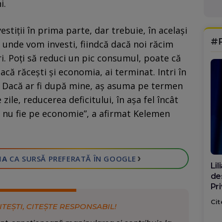
i.
estiții în prima parte, dar trebuie, în același
#
 unde vom investi, fiindcă dacă noi răcim
. Poți să reduci un pic consumul, poate că
dacă răcești și economia, ai terminat. Intri în
ri. Dacă ar fi după mine, aș asuma pe termen
ile, reducerea deficitului, în așa fel încât
să nu fie pe economie”, a afirmat Kelemen
›
IA
CA SURSĂ PREFERATĂ
ÎN GOOGLE
Di
ca
po
Cit
ITEȘTI, CITEȘTE RESPONSABIL!