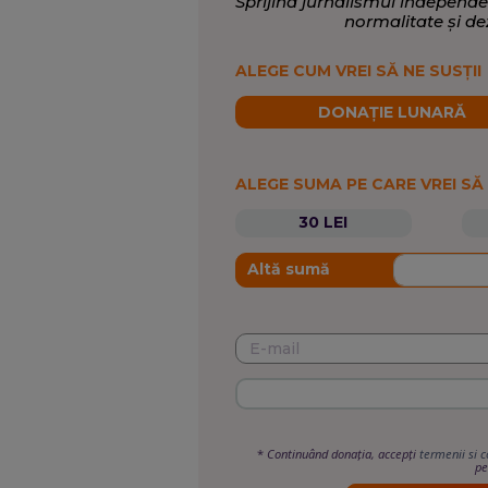
Sprijină jurnalismul independe
normalitate și de
ALEGE CUM VREI SĂ NE SUSȚII
DONAȚIE LUNARĂ
ALEGE SUMA PE CARE VREI SĂ
30 LEI
Altă sumă
*
Continuând donația, accepți
termenii si c
pe