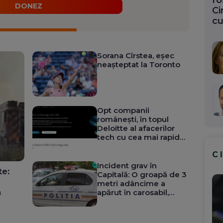
fo
DONEZ
Ci
cu
Sorana Cîrstea, eșec
neașteptat la Toronto
Opt companii
românești, în topul
Deloitte al afacerilor
tech cu cea mai rapidă
creștere din Europa,
C
Orientul Mijlociu și
Africa
Incident grav în
te:
Capitală: O groapă de 3
metri adâncime a
a
apărut în carosabil,
traficul a fost
restricționat