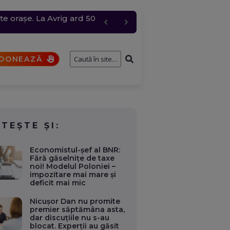
te orașe. La Avrig ard 50
e întâmplă cu cererile și
 grindină de până la 4
bire pentru „Anna”
DONEAZĂ
ITEȘTE ȘI:
Economistul-șef al BNR:
Fără găselnițe de taxe
noi! Modelul Poloniei –
impozitare mai mare și
deficit mai mic
Nicușor Dan nu promite
premier săptămâna asta,
dar discuțiile nu s-au
blocat. Experții au găsit