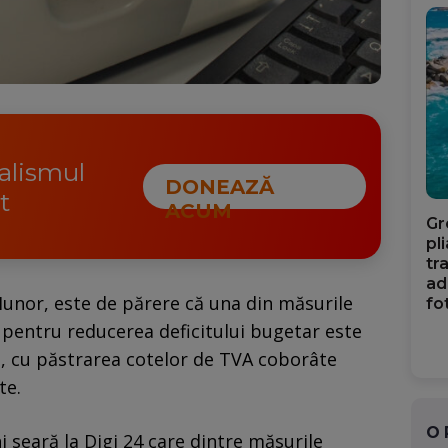
nalismul
DONEAZĂ
t
ACUM
Gr
pl
tr
ad
nor, este de părere că una din măsurile
fo
e pentru reducerea deficitului bugetar este
%, cu păstrarea cotelor de TVA coborâte
te.
O
i seară la Digi 24 care dintre măsurile