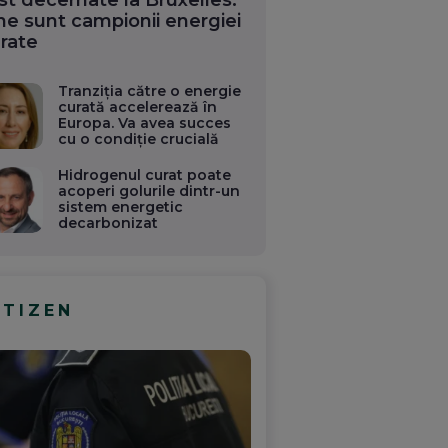
st decernate la Bruxelles.
ne sunt campionii energiei
rate
Tranziția către o energie
curată accelerează în
Europa. Va avea succes
cu o condiție crucială
Hidrogenul curat poate
acoperi golurile dintr-un
sistem energetic
decarbonizat
ITIZEN