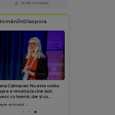
IRINA OLTEANU
RomâniÎnDiaspora
ana Olar, românca de la Google
re demonstrează că diaspora
ate schimba România
ește articolul