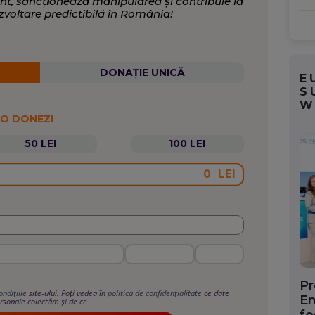
nt, sancționează manipularea și contribuie la
zvoltare predictibilă în România!
DONAȚIE UNICĂ
E
S
W
 O DONEZI
50 LEI
100 LEI
LEI
Pr
ondițiile
site-ului. Poți vedea în
politica de confidențialitate
ce date
En
rsonale colectăm și de ce.