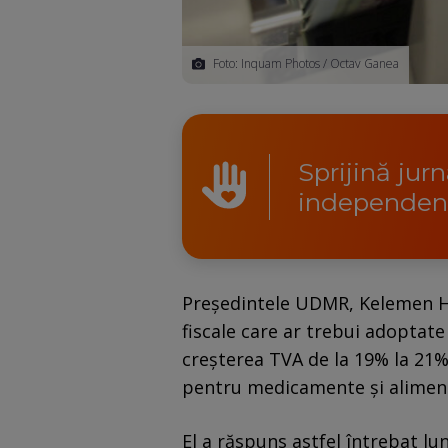
Foto: Inquam Photos / Octav Ganea
Sprijină jur
independen
Președintele UDMR, Kelemen Hu
fiscale care ar trebui adoptat
creșterea TVA de la 19% la 21
pentru medicamente și alimen
El a răspuns astfel întrebat lun