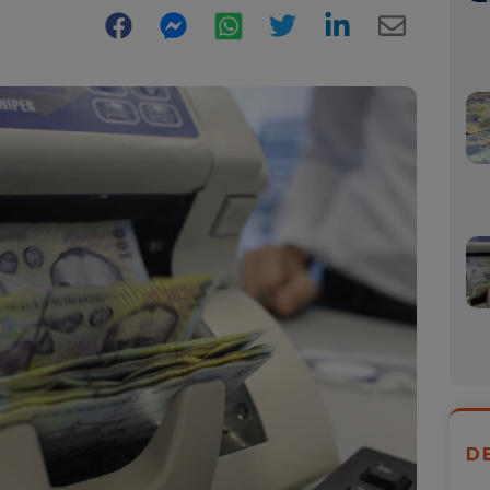
Facebook
Messenger
WhatsApp
Twitter
LinkedIn
E-
Mail
D