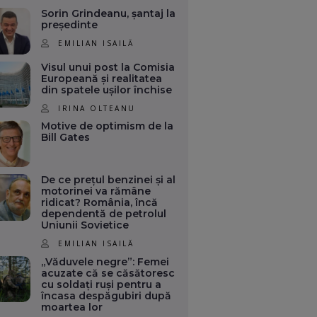
Sorin Grindeanu, șantaj la
președinte
EMILIAN ISAILĂ
Visul unui post la Comisia
Europeană și realitatea
din spatele ușilor închise
IRINA OLTEANU
Motive de optimism de la
Bill Gates
De ce prețul benzinei și al
motorinei va rămâne
ridicat? România, încă
dependentă de petrolul
Uniunii Sovietice
EMILIAN ISAILĂ
„Văduvele negre”: Femei
acuzate că se căsătoresc
cu soldați ruși pentru a
încasa despăgubiri după
moartea lor