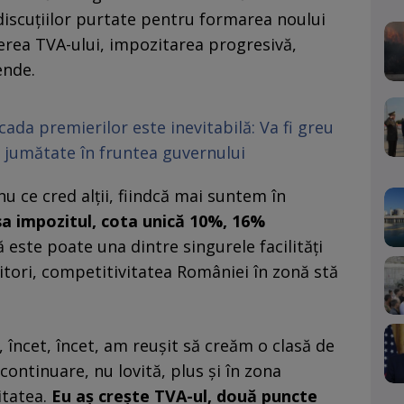
 discuțiilor purtate pentru formarea noului
erea TVA-ului, impozitarea progresivă,
ende.
da premierilor este inevitabilă: Va fi greu
și jumătate în fruntea guvernului
nu ce cred alții, fiindcă mai suntem în
sa impozitul, cota unică 10%, 16%
că este poate una dintre singurele facilități
itori, competitivitatea României în zonă stă
, încet, încet, am reușit să creăm o clasă de
 continuare, nu lovită, plus și în zona
itatea.
Eu aș crește TVA-ul, două puncte