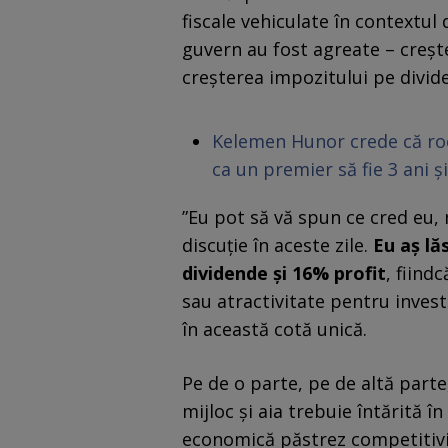
fiscale vehiculate în contextul
guvern au fost agreate – creșt
creșterea impozitului pe divid
Kelemen Hunor crede că roca
ca un premier să fie 3 ani 
”Eu pot să vă spun ce cred eu, 
discuție în aceste zile.
Eu aș lă
dividende și 16% profit
, fiind
sau atractivitate pentru invest
în această cotă unică.
Pe de o parte, pe de altă parte
mijloc și aia trebuie întărită în
economică păstrez competitiv