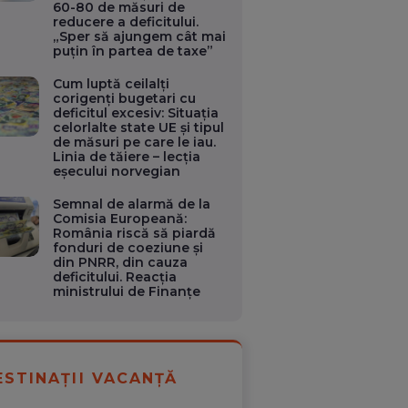
60-80 de măsuri de
reducere a deficitului.
„Sper să ajungem cât mai
puțin în partea de taxe”
Cum luptă ceilalți
corigenți bugetari cu
deficitul excesiv: Situația
celorlalte state UE și tipul
de măsuri pe care le iau.
Linia de tăiere – lecția
eșecului norvegian
Semnal de alarmă de la
Comisia Europeană:
România riscă să piardă
fonduri de coeziune și
din PNRR, din cauza
deficitului. Reacția
ministrului de Finanțe
ESTINAȚII VACANȚĂ