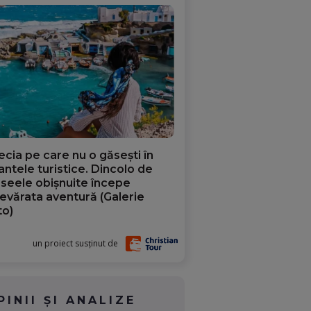
ecia pe care nu o găsești în
iantele turistice. Dincolo de
aseele obișnuite începe
evărata aventură (Galerie
to)
un proiect susținut de
PINII ȘI ANALIZE