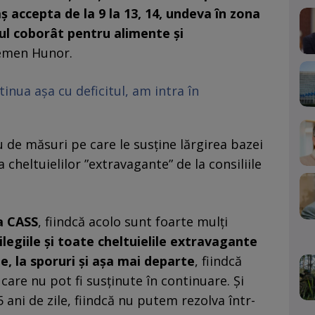
aș accepta de la 9 la 13, 14, undeva în zona
-ul coborât pentru alimente și
lemen Hunor.
nua așa cu deficitul, am intra în
de măsuri pe care le susține lărgirea bazei
 cheltuielilor ”extravagante” de la consiliile
la CASS
, fiindcă acolo sunt foarte mulți
ilegiile și toate cheltuielile extravagante
ie, la sporuri și așa mai departe
, fiindcă
 care nu pot fi susținute în continuare. Și
5 ani de zile, fiindcă nu putem rezolva într-