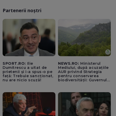
Partenerii noștri
SPORT.RO:
Ilie
NEWS.RO:
Ministerul
Dumitrescu a uitat de
Mediului, după acuzațiile
prietenii și i-a spus-o pe
AUR privind Strategia
față: Trebuie sancționat,
pentru conservarea
nu are nicio scuză!
biodiversității: Guvernul a
aprobat încă din 2022 o
alocare maximă de
500.000 de lei/ Costul
total - 373.600 de lei a
acoperit întregul studiu
tehnic, structurat în opt
activită