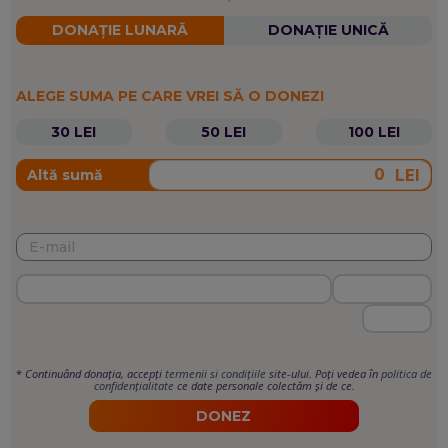
DONAȚIE LUNARĂ
DONAȚIE UNICĂ
ALEGE SUMA PE CARE VREI SĂ O DONEZI
30 LEI
50 LEI
100 LEI
LEI
Altă sumă
*
Continuând donația, accepți
termenii si condițiile
site-ului. Poți vedea în
politica de
confidențialitate
ce date personale colectăm și de ce.
DONEZ