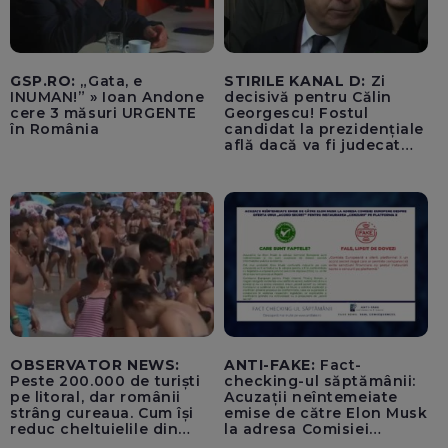
GSP.RO:
„Gata, e
STIRILE KANAL D:
Zi
INUMAN!” » Ioan Andone
decisivă pentru Călin
cere 3 măsuri URGENTE
Georgescu! Fostul
în România
candidat la prezidențiale
află dacă va fi judecat
pentru tentativă de
lovitură de stat
OBSERVATOR NEWS:
ANTI-FAKE:
Fact-
Peste 200.000 de turiști
checking-ul săptămânii:
pe litoral, dar românii
Acuzații neîntemeiate
strâng cureaua. Cum își
emise de către Elon Musk
reduc cheltuielile din
la adresa Comisiei
vacanță
Europene despre oferta