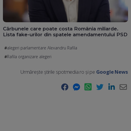
Cărbunele care poate costa România miliarde.
Lista fake-urilor din spatele amendamentului PSD
alegeri parlamentare Alexandru Rafila
Rafila organizare alegeri
Urmărește știrile spotmedia.ro și pe
Google News
Facebook
Messenger
WhatsApp
Twitter
LinkedIn
E-
Ma