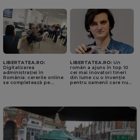
unui „acord secret”
pentru instaurarea
„cenzurii” pe platforma X
LIBERTATEA.RO:
LIBERTATEA.RO:
Un
Digitalizarea
român a ajuns în top 10
administrației în
cei mai inovatori tineri
România: cererile online
din lume cu o invenție
se completează pe
pentru oamenii care nu
calculatoarele de la
văd: „Are o misiune
ghișee
clară”