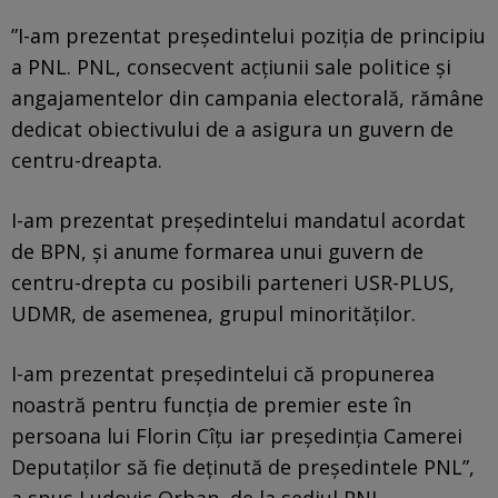
”I-am prezentat președintelui poziția de principiu
a PNL. PNL, consecvent acțiunii sale politice și
angajamentelor din campania electorală, rămâne
dedicat obiectivului de a asigura un guvern de
centru-dreapta.
I-am prezentat președintelui mandatul acordat
de BPN, și anume formarea unui guvern de
centru-drepta cu posibili parteneri USR-PLUS,
UDMR, de asemenea, grupul minorităților.
I-am prezentat președintelui că propunerea
noastră pentru funcția de premier este în
persoana lui Florin Cîțu iar președinția Camerei
Deputaților să fie deținută de președintele PNL”,
a spus Ludovic Orban, de la sediul PNL.