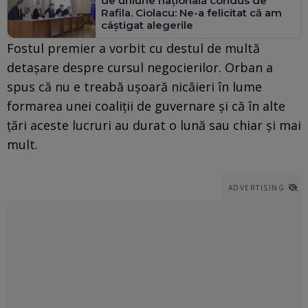
de uniune națională condus de
Rafila. Ciolacu: Ne-a felicitat că am
câștigat alegerile
Fostul premier a vorbit cu destul de multă
detașare despre cursul negocierilor. Orban a
spus că nu e treabă ușoară nicăieri în lume
formarea unei coaliții de guvernare și că în alte
țări aceste lucruri au durat o lună sau chiar și mai
mult.
ADVERTISING