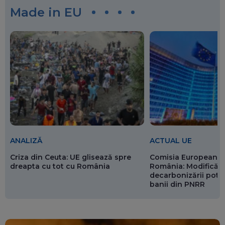
Made in EU
ANALIZĂ
ACTUAL UE
Criza din Ceuta: UE glisează spre
Comisia Europeană 
dreapta cu tot cu România
România: Modificări
decarbonizării pot p
banii din PNRR