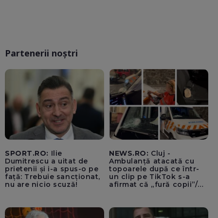
Partenerii noștri
SPORT.RO:
Ilie
NEWS.RO:
Cluj -
Dumitrescu a uitat de
Ambulanță atacată cu
prietenii și i-a spus-o pe
topoarele după ce într-
față: Trebuie sancționat,
un clip pe TikTok s-a
nu are nicio scuză!
afirmat că „fură copii”/
Șoferul autosanitarei a
fost rănit la ochi de
cioburile parbrizului
spart - FOTO, VIDEO