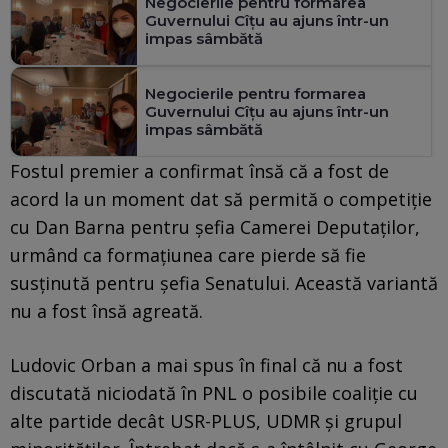
Negocierile pentru formarea
Guvernului Cîțu au ajuns într-un
impas sâmbătă
Negocierile pentru formarea
Guvernului Cîțu au ajuns într-un
impas sâmbătă
Fostul premier a confirmat însă că a fost de
acord la un moment dat să permită o competiție
cu Dan Barna pentru șefia Camerei Deputaților,
urmând ca formațiunea care pierde să fie
susținută pentru șefia Senatului. Această variantă
nu a fost însă agreată.
Ludovic Orban a mai spus în final că nu a fost
discutată niciodată în PNL o posibile coaliție cu
alte partide decât USR-PLUS, UDMR și grupul