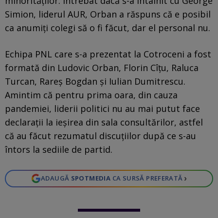
minorităților. Întrebat dacă s-a întâlnit cu George
Simion, liderul AUR, Orban a răspuns că e posibil
ca anumiți colegi să o fi făcut, dar el personal nu.
Echipa PNL care s-a prezentat la Cotroceni a fost
formată din Ludovic Orban, Florin Cîțu, Raluca
Turcan, Rareș Bogdan și Iulian Dumitrescu.
Amintim că pentru prima oara, din cauza
pandemiei, liderii politici nu au mai putut face
declarații la ieșirea din sala consultărilor, astfel
că au făcut rezumatul discuțiilor după ce s-au
întors la sediile de partid.
›
ADAUGĂ
SPOTMEDIA
CA SURSĂ PREFERATĂ