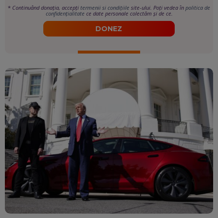
*
Continuând donația, accepți
termenii si condițiile
site-ului. Poți vedea în
politica de
confidențialitate
ce date personale colectăm și de ce.
DONEZ