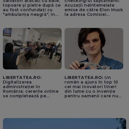
Salvatori atacați cu bâte,
checking-ul săptămânii:
topoare și pietre după ce
Acuzații neîntemeiate
au fost confundați cu
emise de către Elon Musk
"ambulanța neagră", în
la adresa Comisiei
Cluj
Europene despre oferta
unui „acord secret”
pentru instaurarea
„cenzurii” pe platforma X
LIBERTATEA.RO:
LIBERTATEA.RO:
Un
Digitalizarea
român a ajuns în top 10
administrației în
cei mai inovatori tineri
România: cererile online
din lume cu o invenție
se completează pe
pentru oamenii care nu
calculatoarele de la
văd: „Are o misiune
ghișee
clară”