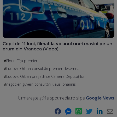
Copil de 11 luni, filmat la volanul unei mașini pe un
drum din Vrancea (Video)
Florin Cîțu premier
Ludovic Orban consultări premier desemnat
Ludovic Orban președinte Camera Deputaților
negocieri guvern consultări Klaus Iohannis
Urmărește știrile spotmedia.ro și pe
Google News
Facebook
Messenger
WhatsApp
Twitter
LinkedIn
E-