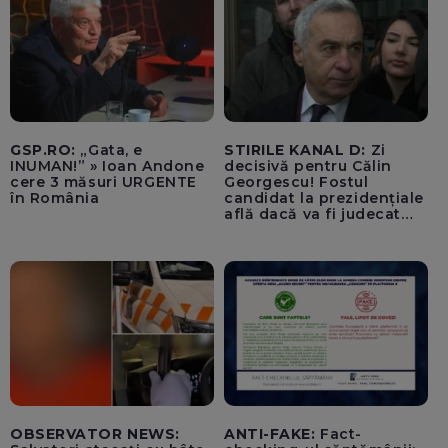
GSP.RO:
„Gata, e
STIRILE KANAL D:
Zi
INUMAN!” » Ioan Andone
decisivă pentru Călin
cere 3 măsuri URGENTE
Georgescu! Fostul
în România
candidat la prezidențiale
află dacă va fi judecat
pentru tentativă de
lovitură de stat
OBSERVATOR NEWS:
ANTI-FAKE:
Fact-