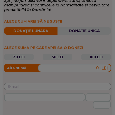
Sprijină jurnalismul independent, sancționează
Eveniment
,
Politică
,
Sănătate
SCRIE DESPRE:
manipularea și contribuie la normalitate și dezvoltare
predictibilă în România!
ALEGE CUM VREI SĂ NE SUSȚII
DONAȚIE LUNARĂ
DONAȚIE UNICĂ
ALEGE SUMA PE CARE VREI SĂ O DONEZI
30 LEI
50 LEI
100 LEI
LEI
Altă sumă