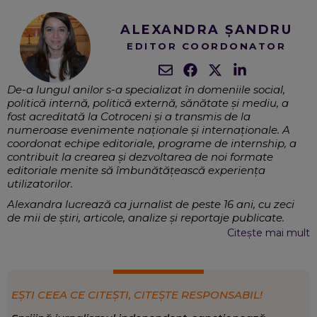
ALEXANDRA ȘANDRU
EDITOR COORDONATOR
De-a lungul anilor s-a specializat în domeniile social,
politică internă, politică externă, sănătate și mediu, a
fost acreditată la Cotroceni și a transmis de la
numeroase evenimente naționale și internaționale. A
coordonat echipe editoriale, programe de internship, a
contribuit la crearea și dezvoltarea de noi formate
editoriale menite să îmbunătățească experiența
utilizatorilor.
Alexandra lucrează ca jurnalist de peste 16 ani, cu zeci
de mii de știri, articole, analize și reportaje publicate.
Crede cu tărie în puterea cuvântului și și-a dedicat
Citește mai mult
munca informării corecte a publicului, fără de care o
societate democratică nu poate exista.
Jurnalism, Comunicare, Crearea și
EXPERTIZĂ:
diseminarea mass-media, Strategii de conținut,
EȘTI CEEA CE CITEȘTI, CITEȘTE RESPONSABIL!
Mentorat, Grant-uri