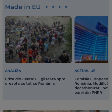
Made in EU
ANALIZĂ
ACTUAL UE
Criza din Ceuta: UE glisează spre
Comisia Europeană 
dreapta cu tot cu România
România: Modificări
decarbonizării pot p
banii din PNRR