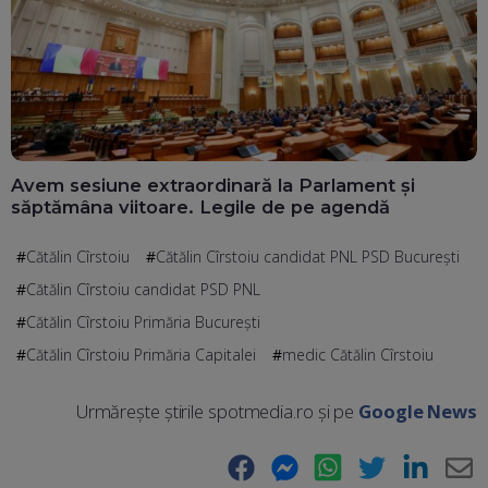
Avem sesiune extraordinară la Parlament și
săptămâna viitoare. Legile de pe agendă
Cătălin Cîrstoiu
Cătălin Cîrstoiu candidat PNL PSD București
Cătălin Cîrstoiu candidat PSD PNL
Cătălin Cîrstoiu Primăria București
Cătălin Cîrstoiu Primăria Capitalei
medic Cătălin Cîrstoiu
Urmărește știrile spotmedia.ro și pe
Google News
Facebook
Messenger
WhatsApp
Twitter
LinkedIn
E-