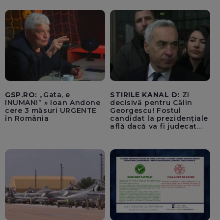
GSP.RO:
„Gata, e
STIRILE KANAL D:
Zi
INUMAN!” » Ioan Andone
decisivă pentru Călin
cere 3 măsuri URGENTE
Georgescu! Fostul
în România
candidat la prezidențiale
află dacă va fi judecat
pentru tentativă de
lovitură de stat