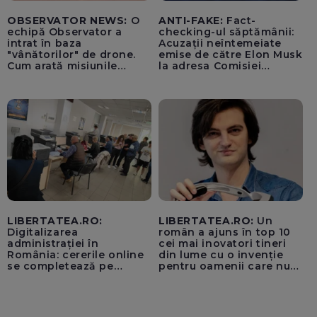
OBSERVATOR NEWS:
O
ANTI-FAKE:
Fact-
echipă Observator a
checking-ul săptămânii:
intrat în baza
Acuzații neîntemeiate
"vânătorilor" de drone.
emise de către Elon Musk
Cum arată misiunile
la adresa Comisiei
piloților de F-16
Europene despre oferta
unui „acord secret”
pentru instaurarea
„cenzurii” pe platforma X
LIBERTATEA.RO:
LIBERTATEA.RO:
Un
Digitalizarea
român a ajuns în top 10
administrației în
cei mai inovatori tineri
România: cererile online
din lume cu o invenție
se completează pe
pentru oamenii care nu
calculatoarele de la
văd: „Are o misiune
ghișee
clară”