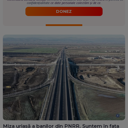
confidențialitate
ce date personale colectăm și de ce.
DONEZ
Miza uriașă a banilor din PNRR. Suntem în fața