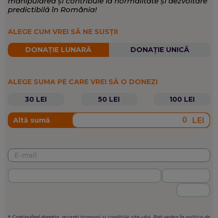
manipularea și contribuie la normalitate și dezvoltare
predictibilă în România!
ALEGE CUM VREI SĂ NE SUSȚII
DONAȚIE LUNARĂ
DONAȚIE UNICĂ
ALEGE SUMA PE CARE VREI SĂ O DONEZI
30 LEI
50 LEI
100 LEI
LEI
Altă sumă
*
Continuând donația, accepți
termenii si condițiile
site-ului. Poți vedea în
politica de