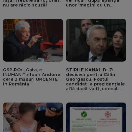
față: Trebuie sancționat,
verificări după apariția
nu are nicio scuză!
unor imagini cu un
echipaj al Ambulanței
Bacău care ar fi oprit
pentru cumpărături în
timp ce transporta un
pacient către spital
GSP.RO:
„Gata, e
STIRILE KANAL D:
Zi
INUMAN!” » Ioan Andone
decisivă pentru Călin
cere 3 măsuri URGENTE
Georgescu! Fostul
în România
candidat la prezidențiale
află dacă va fi judecat
pentru tentativă de
lovitură de stat