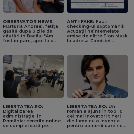
OBSERVATOR NEWS:
ANTI-FAKE:
Fact-
Mărturia Andreei, fetița
checking-ul săptămânii:
găsită după 3 zile de
Acuzații neîntemeiate
căutări în Bacău: "Am
emise de către Elon Musk
fost în parc, apoi la o
la adresa Comisiei
fetiță acasă"
Europene despre oferta
unui „acord secret”
pentru instaurarea
„cenzurii” pe platforma X
LIBERTATEA.RO:
LIBERTATEA.RO:
Un
Digitalizarea
român a ajuns în top 10
administrației în
cei mai inovatori tineri
România: cererile online
din lume cu o invenție
se completează pe
pentru oamenii care nu
calculatoarele de la
văd: „Are o misiune