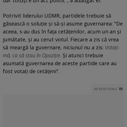
dar totuși e un act politic", a adăugat el.
Potrivit liderului UDMR, partidele trebuie să
găsească o soluție și să-și asume guvernarea: "De
aceea, s-au dus în fața cetățenilor, acum un an și
jumătate, și au cerut votul. Fiecare a zis că vrea
să meargă la guvernare, niciunul nu a zis:
Votați-
mă, ca să stau în Opoziție
. Și atunci trebuie
asumată guvernarea de aceste partide care au
fost votați de cetățeni".
ADVERTISING