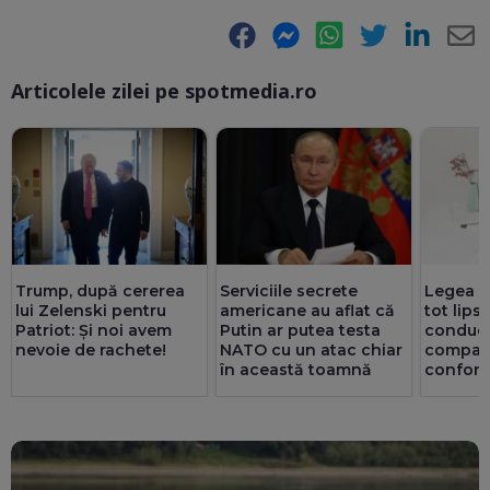
Facebook
Messenger
WhatsApp
Twitter
LinkedIn
E-
Articolele zilei pe spotmedia.ro
Ma
Trump, după cererea
Serviciile secrete
Legea ex
lui Zelenski pentru
americane au aflat că
tot lips
Patriot: Și noi avem
Putin ar putea testa
conduc
nevoie de rachete!
NATO cu un atac chiar
companii
în această toamnă
confor
ori mai 
privatul.
au doar