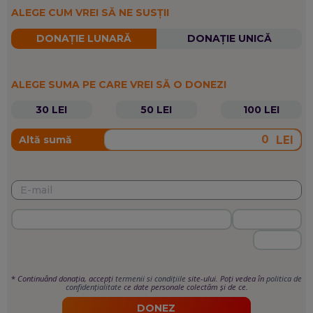
ALEGE CUM VREI SĂ NE SUSȚII
DONAȚIE LUNARĂ
DONAȚIE UNICĂ
ALEGE SUMA PE CARE VREI SĂ O DONEZI
30 LEI
50 LEI
100 LEI
LEI
Altă sumă
*
Continuând donația, accepți
termenii si condițiile
site-ului. Poți vedea în
politica de
confidențialitate
ce date personale colectăm și de ce.
DONEZ