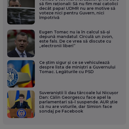
să fim raționali: Să nu fim mai catolici
decât papa! UDMR nu are motive să
voteze nici pentru Guvern, nici
împotrivă
Eugen Tomac nu ia în calcul să-și
depună mandatul: Circulă un zvon,
este fals. De ce vrea să discute cu
„electronii liberi”
Ce știm sigur și ce se vehiculează
despre lista de miniștri a Guvernului
Tomac. Legăturile cu PSD
Suveraniștii îi dau târcoale lui Nicușor
Dan: Călin Georgescu face apel la
parlamentari să-l suspende. AUR știe
că nu are voturile, dar Simion face
sondaj pe Facebook