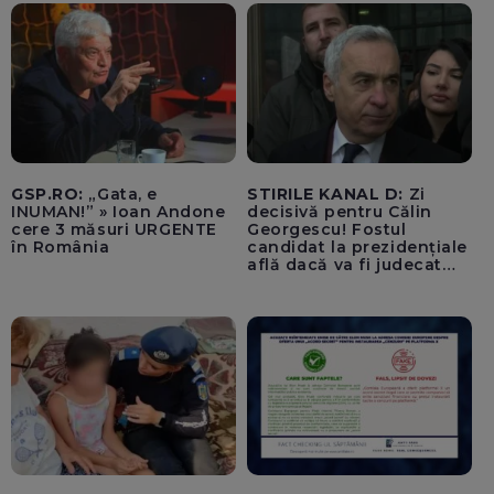
pentru cumpărături în
timp ce transporta un
pacient către spital
GSP.RO:
„Gata, e
STIRILE KANAL D:
Zi
INUMAN!” » Ioan Andone
decisivă pentru Călin
cere 3 măsuri URGENTE
Georgescu! Fostul
în România
candidat la prezidențiale
află dacă va fi judecat
pentru tentativă de
lovitură de stat