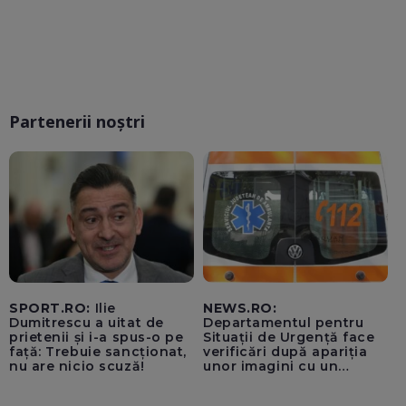
Partenerii noștri
SPORT.RO:
Ilie
NEWS.RO:
Dumitrescu a uitat de
Departamentul pentru
prietenii și i-a spus-o pe
Situații de Urgență face
față: Trebuie sancționat,
verificări după apariția
nu are nicio scuză!
unor imagini cu un
echipaj al Ambulanței
Bacău care ar fi oprit