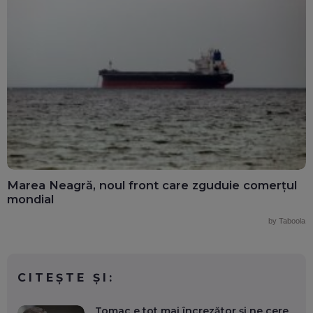
Marea Neagră, noul front care zguduie comerțul
mondial
by Taboola
CITEȘTE ȘI:
Tomac e tot mai încrezător și ne cere