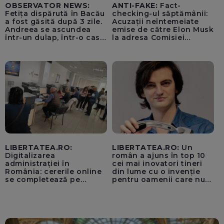
OBSERVATOR NEWS:
ANTI-FAKE:
Fact-
Fetița dispărută în Bacău
checking-ul săptămânii:
a fost găsită după 3 zile.
Acuzații neîntemeiate
Andreea se ascundea
emise de către Elon Musk
într-un dulap, într-o casă
la adresa Comisiei
părăsită
Europene despre oferta
unui „acord secret”
pentru instaurarea
„cenzurii” pe platforma X
LIBERTATEA.RO:
LIBERTATEA.RO:
Un
Digitalizarea
român a ajuns în top 10
administrației în
cei mai inovatori tineri
România: cererile online
din lume cu o invenție
se completează pe
pentru oamenii care nu
calculatoarele de la
văd: „Are o misiune
ghișee
clară”