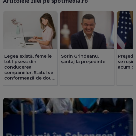
Articolele zilei pe spotmedia.ro
Ma
Legea există, femeile
Sorin Grindeanu,
Președi
tot lipsesc din
șantaj la președinte
se rușin
conducerea
acum pr
companiilor. Statul se
conformează de două
ori mai bine decât
privatul. 25 de consilii
au doar bărbați