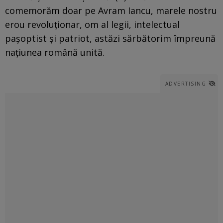
comemorăm doar pe Avram Iancu, marele nostru
erou revoluţionar, om al legii, intelectual
paşoptist şi patriot, astăzi sărbătorim împreună
naţiunea română unită.
ADVERTISING