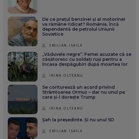
De ce prețul benzinei și al motorinei
va rămâne ridicat? România, încă
dependentă de petrolul Uniunii
Sovietice
EMILIAN ISAILĂ
„Văduvele negre”: Femei acuzate că se
căsătoresc cu soldați ruși pentru a
încasa despăgubiri după moartea lor
IRINA OLTEANU
Se conturează un acord privind
Strâmtoarea Ormuz – dar nu unul pe
care și-l dorește Trump
IRINA OLTEANU
Șah la președinte. Și nu unul 5D
EMILIAN ISAILĂ