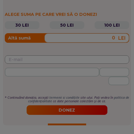
ALEGE SUMA PE CARE VREI SĂ O DONEZI
30 LEI
50 LEI
100 LEI
LEI
Altă sumă
*
Continuând donația, accepți
termenii si condițiile
site-ului. Poți vedea în
politica de
confidențialitate
ce date personale colectăm și de ce.
DONEZ