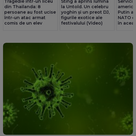
Tragedie într-un liceu
Sting a aprins lumina
Servicii
din Thailanda: 8
la Untold. Un celebru
america
persoane au fost ucise
yoghin și un preot DJ,
Putin ar
într-un atac armat
figurile exotice ale
NATO cu
comis de un elev
festivalului (Video)
în acea