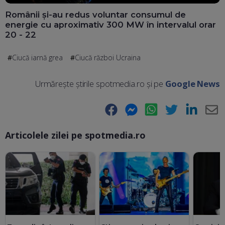
Românii și-au redus voluntar consumul de
energie cu aproximativ 300 MW în intervalul orar
20 - 22
Ciucă iarnă grea
Ciucă război Ucraina
Urmărește știrile spotmedia.ro și pe
Google News
Facebook
Messenger
WhatsApp
Twitter
LinkedIn
E-
Articolele zilei pe spotmedia.ro
Ma