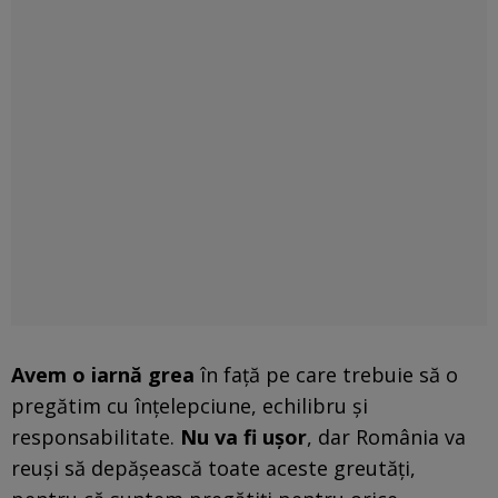
Avem o iarnă grea
în faţă pe care trebuie să o
pregătim cu înţelepciune, echilibru şi
responsabilitate.
Nu va fi uşor
, dar România va
reuşi să depăşească toate aceste greutăţi,