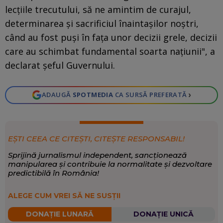
lecţiile trecutului, să ne amintim de curajul,
determinarea şi sacrificiul înaintaşilor noştri,
când au fost puşi în faţa unor decizii grele, decizii
care au schimbat fundamental soarta naţiunii", a
declarat şeful Guvernului.
›
ADAUGĂ
SPOTMEDIA
CA SURSĂ PREFERATĂ
EȘTI CEEA CE CITEȘTI, CITEȘTE RESPONSABIL!
Sprijină jurnalismul independent, sancționează
manipularea și contribuie la normalitate și dezvoltare
predictibilă în România!
ALEGE CUM VREI SĂ NE SUSȚII
DONAȚIE LUNARĂ
DONAȚIE UNICĂ