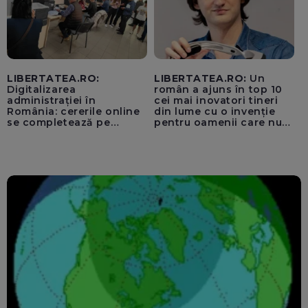
LIBERTATEA.RO:
LIBERTATEA.RO:
Un
Digitalizarea
român a ajuns în top 10
administrației în
cei mai inovatori tineri
România: cererile online
din lume cu o invenție
se completează pe
pentru oamenii care nu
calculatoarele de la
văd: „Are o misiune
ghișee
clară”