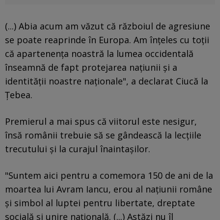
(...) Abia acum am văzut că războiul de agresiune
se poate reaprinde în Europa. Am înţeles cu toţii
că apartenenţa noastră la lumea occidentală
înseamnă de fapt protejarea naţiunii şi a
identităţii noastre naţionale", a declarat Ciucă la
Ţebea.
Premierul a mai spus că viitorul este nesigur,
însă românii trebuie să se gândească la lecţiile
trecutului şi la curajul înaintaşilor.
"Suntem aici pentru a comemora 150 de ani de la
moartea lui Avram Iancu, erou al naţiunii române
şi simbol al luptei pentru libertate, dreptate
socială şi unire naţională. (...) Astăzi nu îl