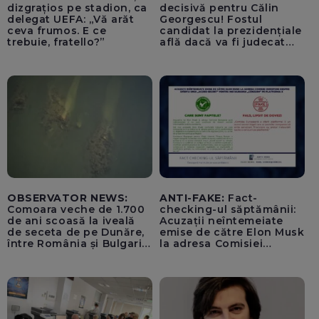
dizgrațios pe stadion, ca
decisivă pentru Călin
delegat UEFA: „Vă arăt
Georgescu! Fostul
ceva frumos. E ce
candidat la prezidențiale
trebuie, fratello?”
află dacă va fi judecat
pentru tentativă de
lovitură de stat
OBSERVATOR NEWS:
ANTI-FAKE:
Fact-
Comoara veche de 1.700
checking-ul săptămânii:
de ani scoasă la iveală
Acuzații neîntemeiate
de seceta de pe Dunăre,
emise de către Elon Musk
între România și Bulgaria.
la adresa Comisiei
Imagini rare
Europene despre oferta
unui „acord secret”
pentru instaurarea
„cenzurii” pe platforma X