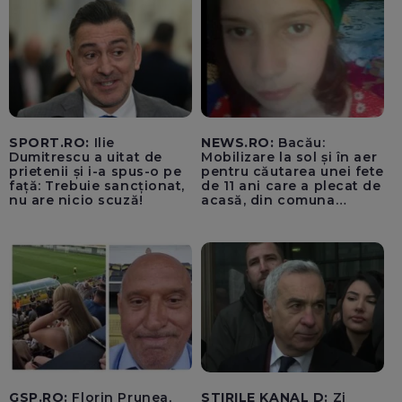
SPORT.RO:
Ilie
NEWS.RO:
Bacău:
Dumitrescu a uitat de
Mobilizare la sol și în aer
prietenii și i-a spus-o pe
pentru căutarea unei fete
față: Trebuie sancționat,
de 11 ani care a plecat de
nu are nicio scuză!
acasă, din comuna
Parava, joi. Copila a fost
căutată și în noaptea de
joi spre vineri, inclusiv cu
o cameră cu
termoviziune
GSP.RO:
Florin Prunea,
STIRILE KANAL D:
Zi