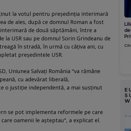
ţinut la votul pentru preşedinţia interimară
vea de ales, după ce domnul Roman a fost
Di
 interimară de două săptămâni, între a
ca
po
 de la USR sau pe domnul Sorin Grindeanu de
Cit
ntreagă în stradă, în urmă cu câţiva ani, cu
pletat preşedintele USR.
 PSD, Uniunea Salvaţi România "va rămâne
peană, cu adevărat liberală,
e o justiţie independentă, a mai susţinut
E
S
W
rn se pot implementa reformele pe care
 care oamenii le aşteptau", a explicat el.