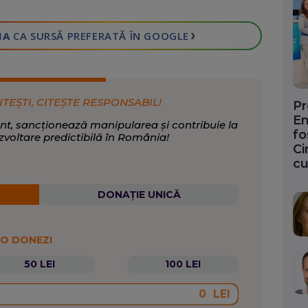
›
IA
CA SURSĂ PREFERATĂ
ÎN GOOGLE
ITEȘTI, CITEȘTE RESPONSABIL!
Pr
En
nt, sancționează manipularea și contribuie la
fo
zvoltare predictibilă în România!
Ci
cu
DONAȚIE UNICĂ
 O DONEZI
50 LEI
100 LEI
LEI