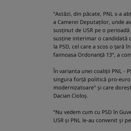
"Astăzi, din păcate, PNL s-a ab
a Camerei Deputaţilor, unde a
susţinut de USR pe o perioadă
susţine interimar o candidată
la PSD, cel care a scos o ţară î
faimoasa Ordonanţă 13", a com
În varianta unei coaliţii PNL -
singura forţă politică pro-euro
modernizatoare" şi care doreşt
Dacian Cioloş.
"Nu vedem cum cu PSD în Guve
USR şi PNL le-au convenit şi pe