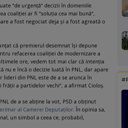
luate "de urgenţă" decizii în domeniile
ea coaliţiei ar fi "soluţia cea mai bună",
e a fost negociat deja şi a fost agreată o
nunţat că premierul desemnat îşi depune
ntru refacerea coaliţiei de modernizare a
ultimele ore, vedem tot mai clar că intenţia
 că nu e încă o decizie luată în PNL, dar apare
r lideri din PNL este de a se arunca în
#
frăţii a partidelor vechi", a afirmat Cioloş.
 PNL de a se abţine la vot, PSD a obţinut
terimar al Camerei Deputaţilor
. În opinia sa,
nal, un simbol a ceea ce, probabil,