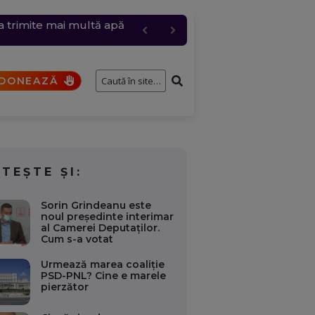
 trimite mai multă apă
e întâmplă cu cererile și
te orașe. La Avrig ard 50
onsolidarea fiscală
bire pentru „Anna”
DONEAZĂ
ITEȘTE ȘI:
Sorin Grindeanu este
noul președinte interimar
al Camerei Deputaților.
Cum s-a votat
Urmează marea coaliție
PSD-PNL? Cine e marele
pierzător