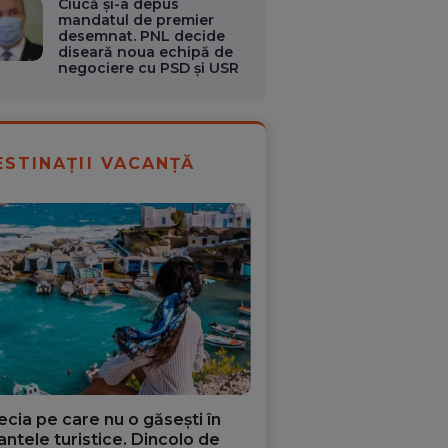
Ciucă și-a depus
mandatul de premier
desemnat. PNL decide
diseară noua echipă de
negociere cu PSD şi USR
ESTINAȚII VACANȚĂ
ecia pe care nu o găsești în
iantele turistice. Dincolo de