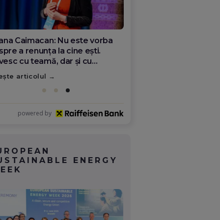
ana Olar, românca de la Google
re demonstrează că diaspora
ate schimba România
ește articolul
powered by
UROPEAN
USTAINABLE ENERGY
EEK