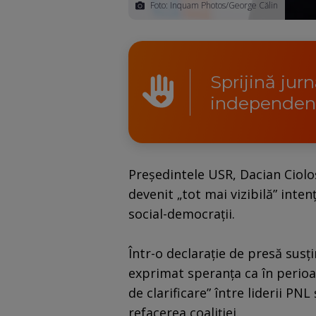
Foto: Inquam Photos/George Călin
Sprijină jur
independen
Preşedintele USR, Dacian Cioloş,
devenit „tot mai vizibilă” inten
social-democraţii.
Într-o declaraţie de presă susţi
exprimat speranţa ca în perioa
de clarificare” între liderii PN
refacerea coaliţiei.