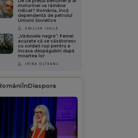
De ce prețul benzinei și al
motorinei va rămâne
ridicat? România, încă
dependentă de petrolul
Uniunii Sovietice
EMILIAN ISAILĂ
„Văduvele negre”: Femei
acuzate că se căsătoresc
cu soldați ruși pentru a
încasa despăgubiri după
moartea lor
IRINA OLTEANU
RomâniÎnDiaspora