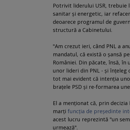
Potrivit liderului USR, trebuie 
sanitar şi energetic, iar refacer
deoarece programul de guvernar
structură a Cabinetului.
"Am crezut ieri, când PNL a a
mandatul, că există o şansă pe
României. Din păcate, însă, în 
unor lideri din PNL - şi înţeleg
tot mai evident că intenţia uno
braţele PSD şi re-formarea unei 
El a menţionat că, prin decizia
marţi
funcţia de preşedinte in
acest lucru reprezintă "un sem
urmează".