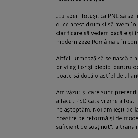
„Eu sper, totuşi, ca PNL să se
duce acest drum şi să avem în
clarificare să vedem dacă e şi i
modernizeze România e în cont
Altfel, urmează să se nască o al
privilegiilor şi piedici pentru
poate să ducă o astfel de alian
Am văzut şi care sunt pretenţi
a făcut PSD câtă vreme a fost 
ne aşteptăm. Noi am ieşit de 
noastre de reformă şi de moder
suficient de susţinut", a transm