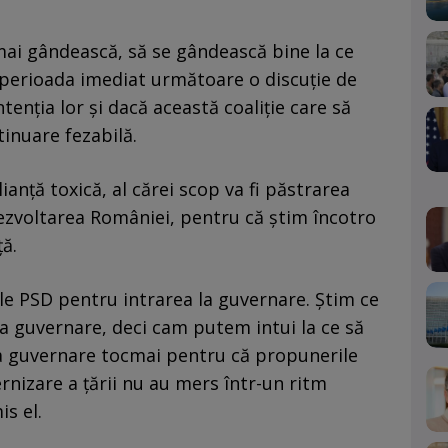
 mai gândească, să se gândească bine la ce
 perioada imediat următoare o discuţie de
ntenţia lor şi dacă această coaliţie care să
inuare fezabilă.
ianţă toxică, al cărei scop va fi păstrarea
 dezvoltarea României, pentru că ştim încotro
ţă.
ile PSD pentru intrarea la guvernare. Ştim ce
la guvernare, deci cam putem intui la ce să
la guvernare tocmai pentru că propunerile
nizare a ţării nu au mers într-un ritm
is el.