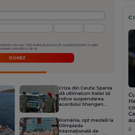
C
ondițiile
site-ului. Poți vedea în
politica de confidențialitate
ce date
rsonale colectăm și de ce.
DONEZ
Criza din Ceuta: Spania
dă ultimatum Italiei să
Cu
ridice suspendarea
He
acordului Shengen
co
până duminică
Ce
au
România, opt medalii la
Olimpiada
Internațională de