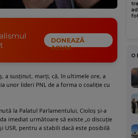
tr
ad
fo
nalismul
DONEAZĂ
t
ACUM
O
 a susţinut, marţi, că, în ultimele ore, a
ţia unor lideri PNL de a forma o coaliţie cu
nută la Palatul Parlamentului, Cioloş şi-a
da imediat următoare să existe „o discuţie
L şi USR, pentru a stabili dacă este posibilă