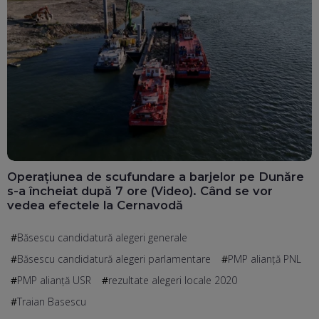
Operațiunea de scufundare a barjelor pe Dunăre
s-a încheiat după 7 ore (Video). Când se vor
vedea efectele la Cernavodă
Băsescu candidatură alegeri generale
Băsescu candidatură alegeri parlamentare
PMP alianță PNL
PMP alianță USR
rezultate alegeri locale 2020
Traian Basescu