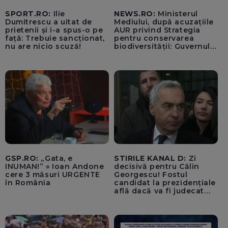
SPORT.RO:
Ilie
NEWS.RO:
Ministerul
Dumitrescu a uitat de
Mediului, după acuzațiile
prietenii și i-a spus-o pe
AUR privind Strategia
față: Trebuie sancționat,
pentru conservarea
nu are nicio scuză!
biodiversității: Guvernul a
aprobat încă din 2022 o
alocare maximă de
500.000 de lei/ Costul
total - 373.600 de lei a
acoperit întregul studiu
tehnic, structurat în opt
activită
GSP.RO:
„Gata, e
STIRILE KANAL D:
Zi
INUMAN!” » Ioan Andone
decisivă pentru Călin
cere 3 măsuri URGENTE
Georgescu! Fostul
în România
candidat la prezidențiale
află dacă va fi judecat
pentru tentativă de
lovitură de stat