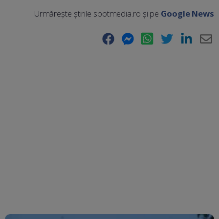
Urmărește știrile spotmedia.ro și pe
Google News
Facebook
Messenger
WhatsApp
Twitter
LinkedIn
E-
Ma