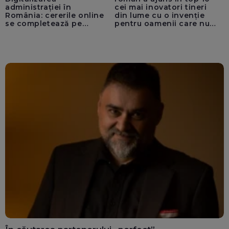
administrației în
cei mai inovatori tineri
România: cererile online
din lume cu o invenție
se completează pe
pentru oamenii care nu
calculatoarele de la
văd: „Are o misiune
ghișee
clară”