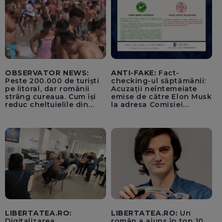
OBSERVATOR NEWS:
ANTI-FAKE:
Fact-
Peste 200.000 de turiști
checking-ul săptămânii:
pe litoral, dar românii
Acuzații neîntemeiate
strâng cureaua. Cum își
emise de către Elon Musk
reduc cheltuielile din
la adresa Comisiei
vacanță
Europene despre oferta
unui „acord secret”
pentru instaurarea
„cenzurii” pe platforma X
LIBERTATEA.RO:
LIBERTATEA.RO:
Un
Digitalizarea
român a ajuns în top 10