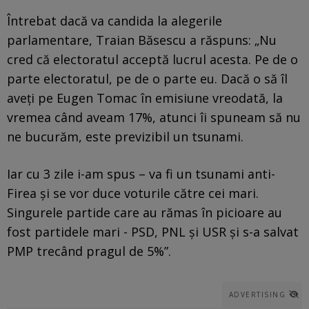
Întrebat dacă va candida la alegerile
parlamentare, Traian Băsescu a răspuns: „Nu
cred că electoratul acceptă lucrul acesta. Pe de o
parte electoratul, pe de o parte eu. Dacă o să îl
aveţi pe Eugen Tomac în emisiune vreodată, la
vremea când aveam 17%, atunci îi spuneam să nu
ne bucurăm, este previzibil un tsunami.
Iar cu 3 zile i-am spus – va fi un tsunami anti-
Firea şi se vor duce voturile către cei mari.
Singurele partide care au rămas în picioare au
fost partidele mari - PSD, PNL şi USR şi s-a salvat
PMP trecând pragul de 5%”.
ADVERTISING