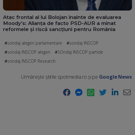
Atac frontal al lui Bolojan înainte de evaluarea
Moody’s: Alianța de facto PSD-AUR a minat
reformele și riscă sancțiuni pentru România
sondaj alegeri parlamentare
sondaj INSCOP
sondaj INSCOP alegeri
SOndaj INSCOP partide
sondaj INSCOP Research
Urmărește știrile spotmedia.ro și pe
Google News
Facebook
Messenger
WhatsApp
Twitter
LinkedIn
E-
Ma