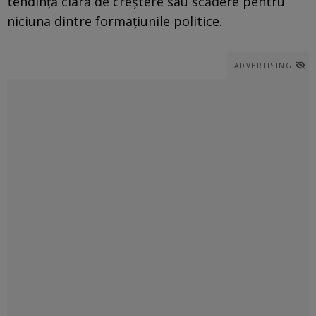
tendință clară de creștere sau scădere pentru
niciuna dintre formațiunile politice.
ADVERTISING