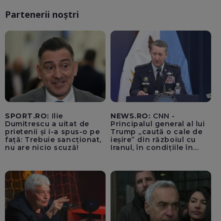
Partenerii noștri
SPORT.RO:
Ilie
NEWS.RO:
CNN -
Dumitrescu a uitat de
Principalul general al lui
prietenii și i-a spus-o pe
Trump „caută o cale de
față: Trebuie sancționat,
ieșire” din războiul cu
nu are nicio scuză!
Iranul, în condițiile în
care opțiunile militare
ale SUA rămân limitate