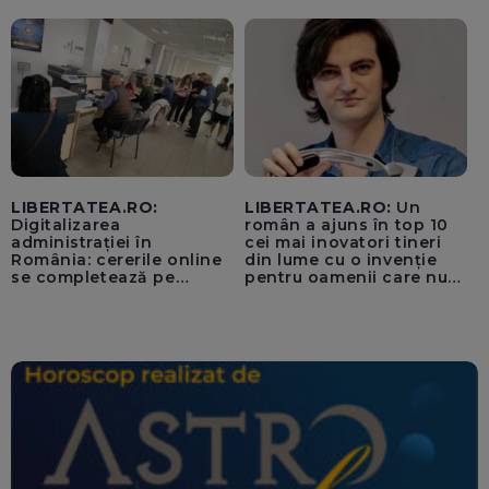
unui „acord secret”
pentru instaurarea
„cenzurii” pe platforma X
LIBERTATEA.RO:
LIBERTATEA.RO:
Un
Digitalizarea
român a ajuns în top 10
administrației în
cei mai inovatori tineri
România: cererile online
din lume cu o invenție
se completează pe
pentru oamenii care nu
calculatoarele de la
văd: „Are o misiune
ghișee
clară”