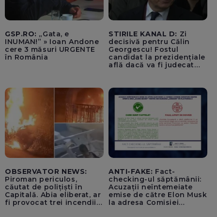
GSP.RO:
„Gata, e
STIRILE KANAL D:
Zi
INUMAN!” » Ioan Andone
decisivă pentru Călin
cere 3 măsuri URGENTE
Georgescu! Fostul
în România
candidat la prezidențiale
află dacă va fi judecat
pentru tentativă de
lovitură de stat
OBSERVATOR NEWS:
ANTI-FAKE:
Fact-
Piroman periculos,
checking-ul săptămânii:
căutat de polițiști în
Acuzații neîntemeiate
Capitală. Abia eliberat, ar
emise de către Elon Musk
fi provocat trei incendii
la adresa Comisiei
într-o noapte
Europene despre oferta