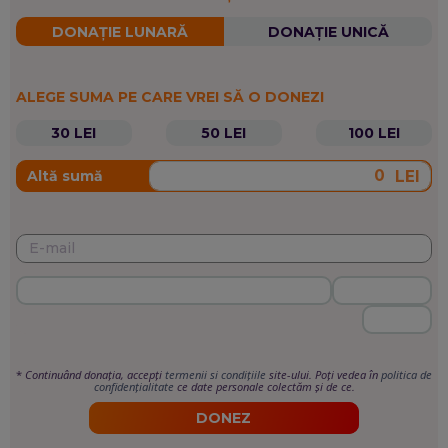
DONAȚIE LUNARĂ
DONAȚIE UNICĂ
ALEGE SUMA PE CARE VREI SĂ O DONEZI
30 LEI
50 LEI
100 LEI
LEI
Altă sumă
*
Continuând donația, accepți
termenii si condițiile
site-ului. Poți vedea în
politica de
confidențialitate
ce date personale colectăm și de ce.
DONEZ