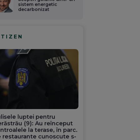
sistem energetic
decarbonizat
ITIZEN
ui
Haos pe căile ferate
Mineriada energetică
 de
din nordul Angliei: O
și interesele PSD+AU
y’s:
defecțiune electrică
o PSD-
provoacă întârzieri și
lisele luptei pentru
formele
anulări masive
răstrău (9): Au reînceput
i
ntroalele la terase, în parc.
a
 restaurante cunoscute s-