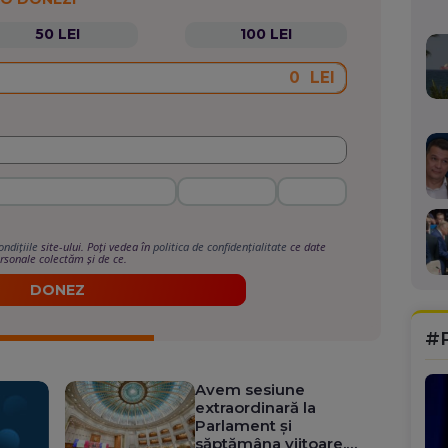
50 LEI
100 LEI
LEI
ondițiile
site-ului. Poți vedea în
politica de confidențialitate
ce date
rsonale colectăm și de ce.
DONEZ
#
Avem sesiune
extraordinară la
Parlament și
săptămâna viitoare.