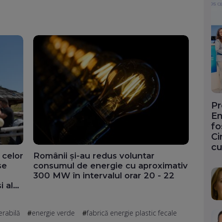
Pr
En
fo
Ci
cu
 celor
Românii și-au redus voluntar
se
consumul de energie cu aproximativ
300 MW în intervalul orar 20 - 22
i ale
eo)
erabilă
energie verde
fabrică energie plastic fecale