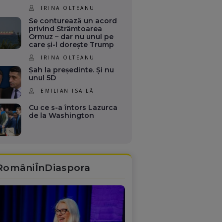
IRINA OLTEANU
Se conturează un acord
privind Strâmtoarea
Ormuz – dar nu unul pe
care și-l dorește Trump
IRINA OLTEANU
Șah la președinte. Și nu
unul 5D
EMILIAN ISAILĂ
Cu ce s-a întors Lazurca
de la Washington
RomâniÎnDiaspora