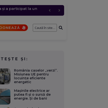
i a participat la un
 și anulări masive
cul a fost restricționat
ernavodă
DONEAZĂ
ITEȘTE ȘI:
România caselor „verzi”.
Misiunea UE pentru
locuințe eficiente
energetic
Mașinile electrice ar
putea fi și o sursă de
energie. Și de bani