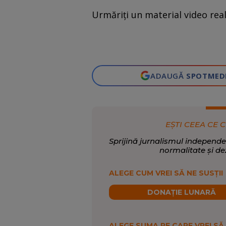
Urmăriţi un material video rea
ADAUGĂ
SPOTMED
EȘTI CEEA CE C
Sprijină jurnalismul independe
normalitate și de
ALEGE CUM VREI SĂ NE SUSȚII
DONAȚIE LUNARĂ
ALEGE SUMA PE CARE VREI SĂ