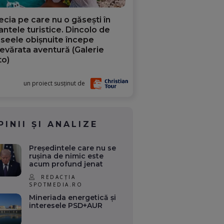
ecia pe care nu o găsești în
iantele turistice. Dincolo de
aseele obișnuite începe
evărata aventură (Galerie
to)
un proiect susținut de
PINII ȘI ANALIZE
Președintele care nu se
rușina de nimic este
acum profund jenat
REDACȚIA
SPOTMEDIA.RO
Mineriada energetică și
interesele PSD+AUR