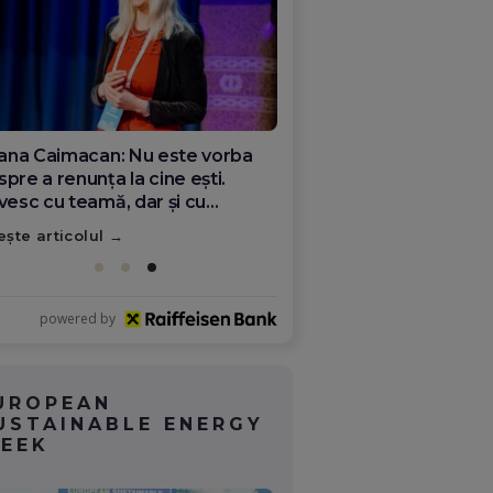
ana Olar, românca de la Google
re demonstrează că diaspora
ate schimba România
ește articolul
powered by
UROPEAN
USTAINABLE ENERGY
EEK