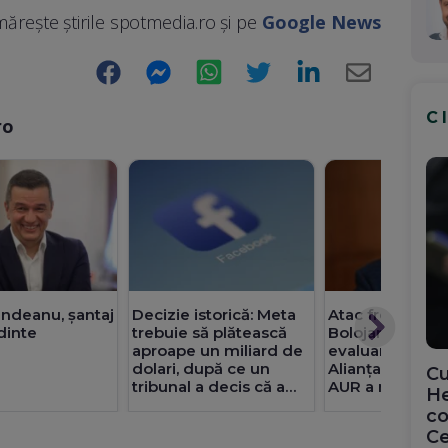
ărește știrile spotmedia.ro și pe
Google News
Facebook
Messenger
WhatsApp
Twitter
LinkedIn
E-
Mail
C
ro
indeanu, șantaj
Decizie istorică: Meta
Atac frontal al l
dinte
trebuie să plătească
Bolojan înainte
aproape un miliard de
evaluarea Mood
dolari, după ce un
Alianța de fact
Cu
tribunal a decis că a
AUR a minat re
He
afectat sănătatea
și riscă sancțiun
co
mintală a copiilor
pentru Români
Ce