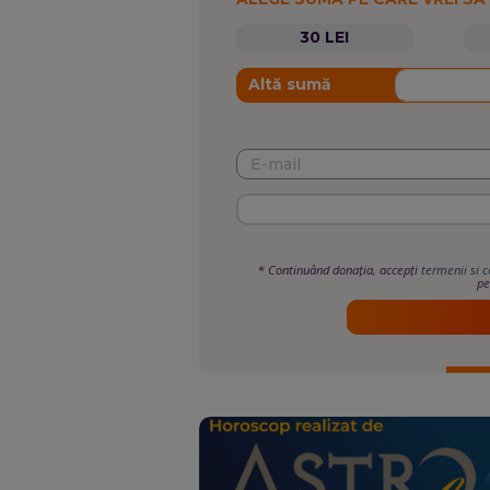
30 LEI
Altă sumă
*
Continuând donația, accepți
termenii si c
pe