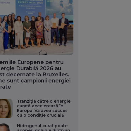
emiile Europene pentru
ergie Durabilă 2026 au
st decernate la Bruxelles.
ne sunt campionii energiei
rate
Tranziția către o energie
curată accelerează în
Europa. Va avea succes
cu o condiție crucială
Hidrogenul curat poate
acoperi golurile dintr-un