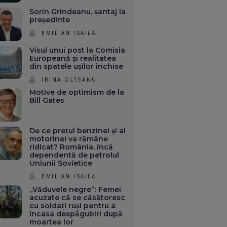
Sorin Grindeanu, șantaj la
președinte
EMILIAN ISAILĂ
Visul unui post la Comisia
Europeană și realitatea
din spatele ușilor închise
IRINA OLTEANU
Motive de optimism de la
Bill Gates
De ce prețul benzinei și al
motorinei va rămâne
ridicat? România, încă
dependentă de petrolul
Uniunii Sovietice
EMILIAN ISAILĂ
„Văduvele negre”: Femei
acuzate că se căsătoresc
cu soldați ruși pentru a
încasa despăgubiri după
moartea lor