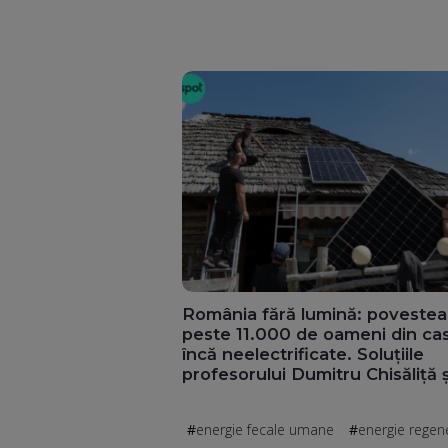
România fără lumină: povestea
peste 11.000 de oameni din ca
încă neelectrificate. Soluțiile
profesorului Dumitru Chisăliță ș
directorul general al ENGIE
Romania, Nicholas Richard (Vid
energie fecale umane
energie regen