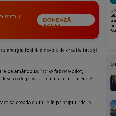
Gr
nalismul
pl
DONEAZĂ
tr
t
ACUM
ad
fo
u energia fosilă, e nevoie de creativitate şi
O
are pe amândouă: într-o fabrică-pilot,
eşeuri de plastic – cu ajutorul – atenţie! –
are să creadă cu tărie în principiul ”de la