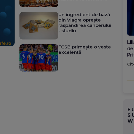
Legile de pe agendă
Un ingredient de bază
din Viagra oprește
răspândirea cancerului
- studiu
Di
FCSB primește o veste
ca
excelentă
po
Cit
E
S
W