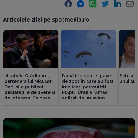
Facebook
Messenger
WhatsApp
Twitter
LinkedIn
E-
Articolele zilei pe spotmedia.ro
Ma
Mirabela Grădinaru,
Două incidente grave
Șah la p
partenera lui Nicușor
de zbor în care au fost
unul 5D
Dan, și-a publicat
implicați parașutiști
declarațiile de avere și
MApN. Unul a rămas
de interese. Ce case,
agățat de un avion
terenuri, datorii și
(Video)
salariu are la Dacia