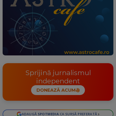
Sprijină jurnalismul
independent
DONEAZĂ ACUM
›
ADAUGĂ
SPOTMEDIA
CA SURSĂ PREFERATĂ