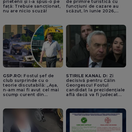
prietenii și i-a spus-o pe
de primire turistică cu
față: Trebuie sancționat,
funcțiuni de cazare au
nu are nicio scuză!
scăzut, în iunie 2026,
comparativ cu iunie 2025,
cu 2,5%, respectiv cu
5,7%. Cei mai mulți străini
au venit din Germania și
Italia
GSP.RO:
Fostul șef de
STIRILE KANAL D:
Zi
club surprinde cu o
decisivă pentru Călin
teorie discutabilă: „Așa,
Georgescu! Fostul
n-am mai fi avut cel mai
candidat la prezidențiale
scump curent din
află dacă va fi judecat
Uniunea Europeană”
pentru tentativă de
lovitură de stat