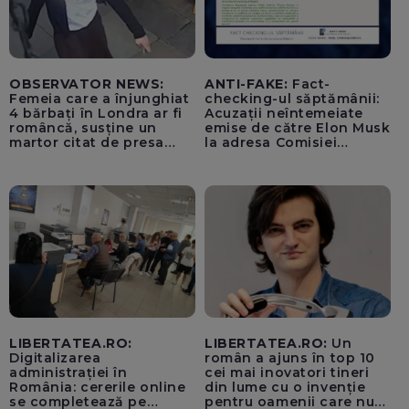
OBSERVATOR NEWS:
ANTI-FAKE:
Fact-
Femeia care a înjunghiat
checking-ul săptămânii:
4 bărbați în Londra ar fi
Acuzații neîntemeiate
româncă, susține un
emise de către Elon Musk
martor citat de presa
la adresa Comisiei
britanică
Europene despre oferta
unui „acord secret”
pentru instaurarea
„cenzurii” pe platforma X
LIBERTATEA.RO:
LIBERTATEA.RO:
Un
Digitalizarea
român a ajuns în top 10
administrației în
cei mai inovatori tineri
România: cererile online
din lume cu o invenție
se completează pe
pentru oamenii care nu