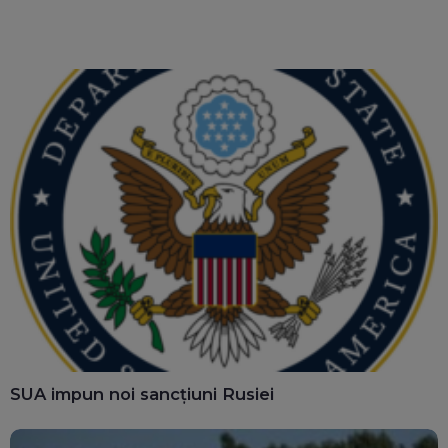
calculatoarele de la
văd: „Are o misiune
ghișee
clară”
SUA impun noi sancțiuni Rusiei