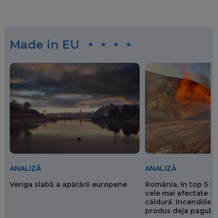
Made in EU
ANALIZĂ
ANALIZĂ
Veriga slabă a apărării europene
România, în top 5 ț
cele mai afectate de
căldură. Incendiile ș
produs deja pagube