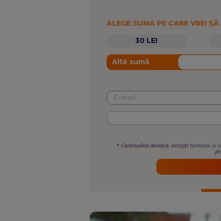
ALEGE SUMA PE CARE VREI SĂ
30 LEI
Altă sumă
*
Continuând donația, accepți
termenii si c
pe