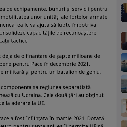
ea de echipamente, bunuri şi servicii pentru
şi mobilitatea unor unităţi ale forţelor armate
menea, ea le va ajuta să lupte împotriva
 consolideze capacităţile de recunoaştere
aţii tactice.
 deja de o finanţare de şapte milioane de
ropene pentru Pace în decembrie 2021,
e militară şi pentru un batalion de geniu.
n componenţa sa regiunea separatistă
nează cu Ucraina. Cele două ţări au obţinut
te la aderare la UE.
ce a fost înfiinţată în martie 2021. Dotată
 euro pentru şapte ani, ea îi permite UE să