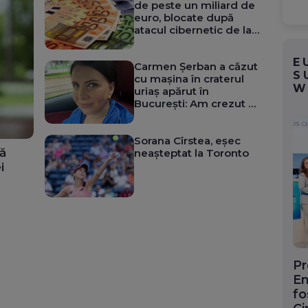
de peste un miliard de
euro, blocate după
atacul cibernetic de la
ANCPI
E
Carmen Șerban a căzut
S
cu mașina în craterul
W
uriaș apărut în
București: Am crezut că
mi s-a zdrobit mașina
Sorana Cîrstea, eșec
ă
neașteptat la Toronto
i
Pr
En
fo