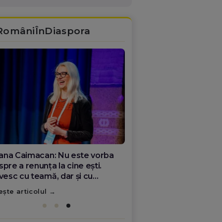
RomâniÎnDiaspora
ana Olar, românca de la Google
re demonstrează că diaspora
ate schimba România
ește articolul