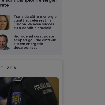
ne sunt campionii energiei
rate
Tranziția către o energie
curată accelerează în
Europa. Va avea succes
cu o condiție crucială
Hidrogenul curat poate
acoperi golurile dintr-un
sistem energetic
decarbonizat
ITIZEN