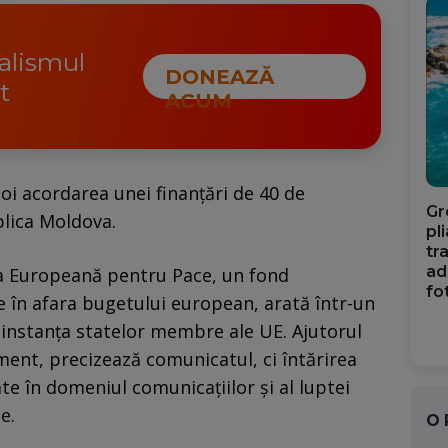
nalismul
DONEAZĂ
t
ACUM
i acordarea unei finanţări de 40 de
Gr
lica Moldova.
pl
tr
ad
ea Europeană pentru Pace, un fond
fo
 în afara bugetului european, arată într-un
instanţa statelor membre ale UE. Ajutorul
t, precizează comunicatul, ci întărirea
ate în domeniul comunicaţiilor şi al luptei
e.
O