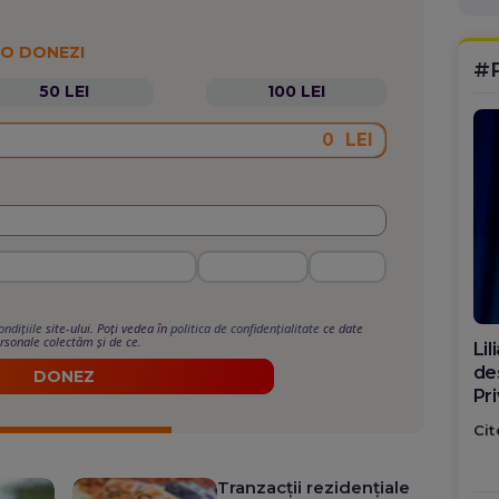
 O DONEZI
#
50 LEI
100 LEI
LEI
ondițiile
site-ului. Poți vedea în
politica de confidențialitate
ce date
rsonale colectăm și de ce.
Di
ca
DONEZ
po
Cit
Tranzacții rezidențiale