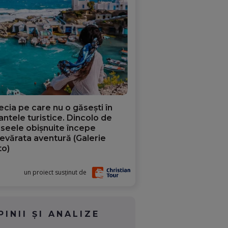
ecia pe care nu o găsești în
iantele turistice. Dincolo de
aseele obișnuite începe
evărata aventură (Galerie
to)
un proiect susținut de
PINII ȘI ANALIZE