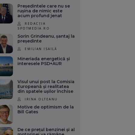
Președintele care nu se
rușina de nimic este
acum profund jenat
REDACȚIA
SPOTMEDIA.RO
Sorin Grindeanu, șantaj la
președinte
EMILIAN ISAILĂ
Mineriada energetică și
interesele PSD+AUR
Visul unui post la Comisia
Europeană și realitatea
din spatele ușilor închise
IRINA OLTEANU
Motive de optimism de la
Bill Gates
De ce prețul benzinei și al
motorinei va rămâne