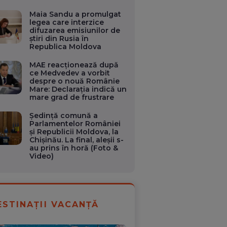
Maia Sandu a promulgat
legea care interzice
difuzarea emisiunilor de
ştiri din Rusia în
Republica Moldova
MAE reacționează după
ce Medvedev a vorbit
despre o nouă Românie
Mare: Declarația indică un
mare grad de frustrare
Ședință comună a
Parlamentelor României
și Republicii Moldova, la
Chișinău. La final, aleșii s-
au prins în horă (Foto &
Video)
ESTINAȚII VACANȚĂ