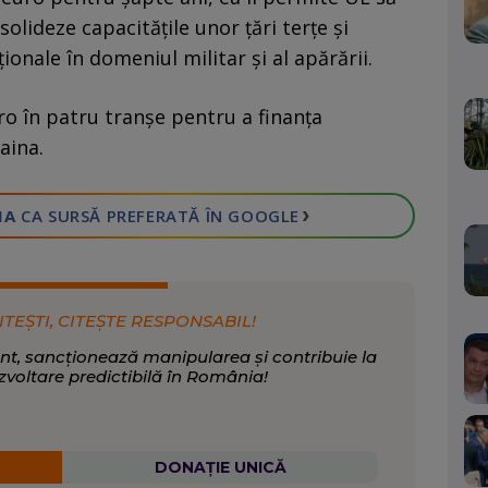
olideze capacităţile unor ţări terţe şi
ţionale în domeniul militar şi al apărării.
ro în patru tranşe pentru a finanţa
aina.
›
IA
CA SURSĂ PREFERATĂ
ÎN GOOGLE
ITEȘTI, CITEȘTE RESPONSABIL!
nt, sancționează manipularea și contribuie la
zvoltare predictibilă în România!
DONAȚIE UNICĂ