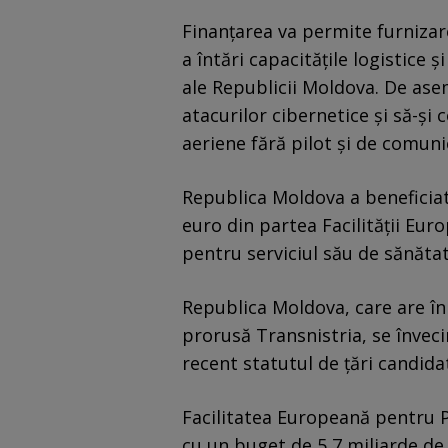
Finanţarea va permite furnizar
a întări capacităţile logistice 
ale Republicii Moldova. De ase
atacurilor cibernetice şi să-şi
aeriene fără pilot şi de comunic
Republica Moldova a beneficiat
euro din partea Facilităţii Eu
pentru serviciul său de sănătat
Republica Moldova, care are î
prorusă Transnistria, se înveci
recent statutul de ţări candida
Facilitatea Europeană pentru Pa
cu un buget de 5,7 miliarde de