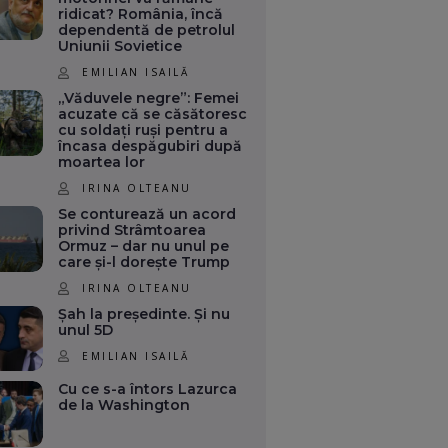
ridicat? România, încă
dependentă de petrolul
Uniunii Sovietice
EMILIAN ISAILĂ
„Văduvele negre”: Femei
acuzate că se căsătoresc
cu soldați ruși pentru a
încasa despăgubiri după
moartea lor
IRINA OLTEANU
Se conturează un acord
privind Strâmtoarea
Ormuz – dar nu unul pe
care și-l dorește Trump
IRINA OLTEANU
Șah la președinte. Și nu
unul 5D
EMILIAN ISAILĂ
Cu ce s-a întors Lazurca
de la Washington