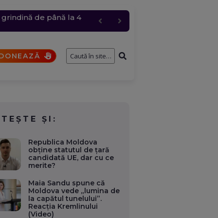
 grindină de până la 4
i a participat la un
t comis de un elev
 și anulări masive
DONEAZĂ
ITEȘTE ȘI:
Republica Moldova
obține statutul de țară
candidată UE, dar cu ce
merite?
Maia Sandu spune că
Moldova vede „lumina de
la capătul tunelului”.
Reacția Kremlinului
(Video)