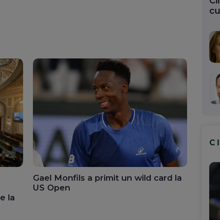
Ci
cu
C
Gael Monfils a primit un wild card la
US Open
e la